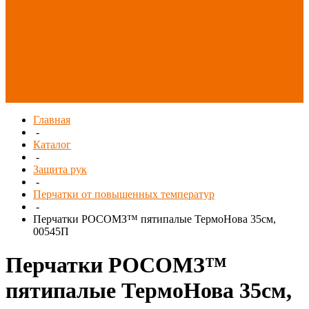
Распродажа
СИЗ/Защита рук
(распродажа)
Спецобувь
(распродажа)
Спецодежда и
текстиль
(распродажа)
Главная
-
Каталог
-
Защита рук
-
Перчатки от повышенных температур
-
Перчатки РОСОМЗ™ пятипалые ТермоНова 35см,
00545П
Перчатки РОСОМЗ™
пятипалые ТермоНова 35см,