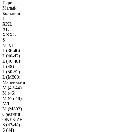
Евро
Малый
Большой
L
XXL
XL
XXXL
S
M-XL
L (36-46)
L (40-42)
L (46-48)
L (48)
L (50-52)
L (M803)
Маленький
М (42-44)
M (46)
M (46-48)
M/L
M (M802)
Средний
ONESIZE
S (42-44)
S (44)