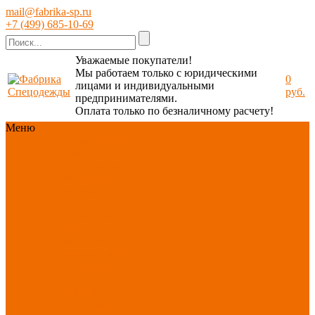
mail@fabrika-sp.ru
+7 (499) 685-10-69
Уважаемые покупатели!
Мы работаем только с юридическими
0
лицами и индивидуальными
руб.
предпринимателями.
Оплата только по безналичному расчету!
Меню
Каталог
Каталог
Новинки
ассортимента
Спецодежда
Спецобувь
СИЗ
Защита рук
Текстиль/Мягкий
инвентарь
Хозтовары/
Инвентарь/Мебель
По отраслям
Акция
АВГУСТ
PROFLINE
Распродажа