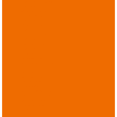
Спецобувь зимняя
Спецобувь
медицинская и
повседневная
Спецобувь
термостойкая
Спецобувь для
охранных структур
Спецобувь
влагозащитная
Спецобувь для
рыбалки, охоты,
туризма
Обувь для
дачи, сада, огорода
СИЗ
Защита головы
Защита лица и
органов зрения
Комбинезоны
защитные
Защита
органов дыхания
Защита органов
слуха
Защита от
падений с высоты
Фартуки,