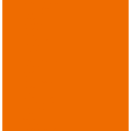
порезов
Перчатки
от повышенных
температур
Перчатки от
пониженных
температур
Перчатки
одноразовые
Перчатки от
термических
рисков
электрической дуги
Перчатки от
вибрации
Рукавицы
Текстиль/Мягкий
инвентарь
Комплекты
постельного белья
Полотенца
Одеяла/
Покрывала
Подушки
Ветошь
Матрасы
Хозтовары/
Инвентарь/Мебель