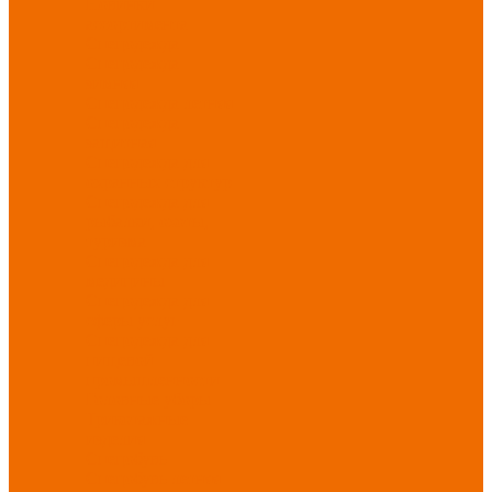
Новинки
ассортимента
Спецодежда
Спецодежда
зимняя
Спецодежда летняя
Спецодежда
защитная
Спецодежда для
охранных структур
Спецодежда для
рыбалки, охоты,
туризма
Спецодежда для
медицины
Спецодежда для
сферы услуг
Спецодежда для
пищевой
промышленности
Головные уборы
Трикотажные
изделия
Спецобувь
Спецобувь летняя