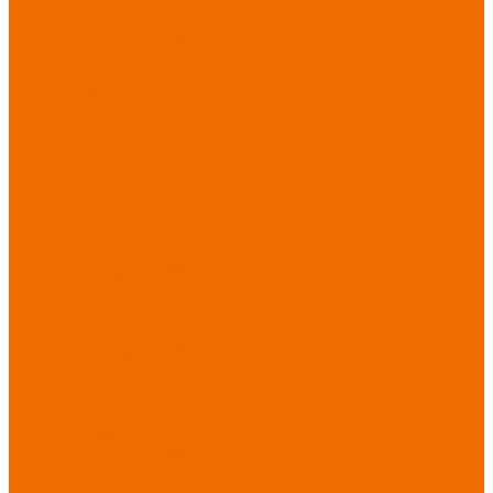
Хозинвентарь
Бытовая химия
Мебель
По отраслям
Лаборатории, НИИ
Медицина
Пищевое
производство
ХоРеКа
Сварочные
работы
Торговля
Дача, сад, огород
Автосервисы
Рыбная
промышленность
Логистика
ЖКХ
Охрана, ЧОП
Водители
Дорожные работы
Промышленность
Сельское хозяйство
Строительство
Тяжелая
промышленность
Акция АВГУСТ
PROFLINE