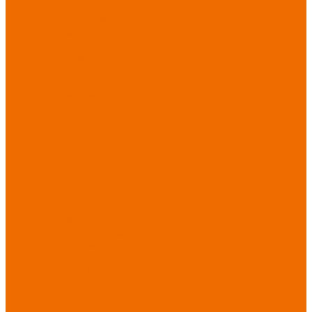
порезов
Перчатки
от повышенных
температур
Перчатки от
пониженных
температур
Перчатки
одноразовые
Перчатки от
термических
рисков
электрической дуги
Перчатки от
вибрации
Рукавицы
Текстиль/Мягкий
инвентарь
Комплекты
постельного белья
Полотенца
Одеяла/
Покрывала
Подушки
Ветошь
Матрасы
Хозтовары/
Инвентарь/Мебель