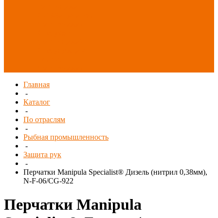
Распродажа
СИЗ/Защита рук
(распродажа)
Спецобувь
(распродажа)
Спецодежда и
текстиль
(распродажа)
Главная
-
Каталог
-
По отраслям
-
Рыбная промышленность
-
Защита рук
-
Перчатки Manipula Specialist® Дизель (нитрил 0,38мм),
N-F-06/CG-922
Перчатки Manipula