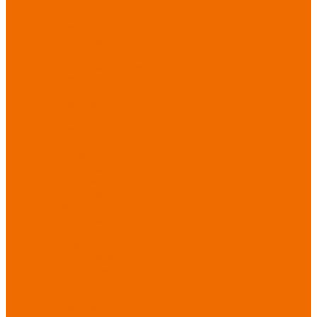
Новинки
ассортимента
Спецодежда
Спецодежда
зимняя
Спецодежда летняя
Спецодежда
защитная
Спецодежда для
охранных структур
Спецодежда для
рыбалки, охоты,
туризма
Спецодежда для
медицины
Спецодежда для
сферы услуг
Спецодежда для
пищевой
промышленности
Головные уборы
Трикотажные
изделия
Спецобувь
Спецобувь летняя