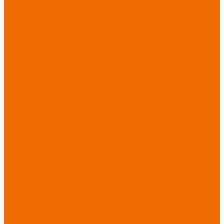
Спецобувь зимняя
Спецобувь
медицинская и
повседневная
Спецобувь
термостойкая
Спецобувь для
охранных структур
Спецобувь
влагозащитная
Спецобувь для
рыбалки, охоты,
туризма
Обувь для
дачи, сада, огорода
СИЗ
Защита головы
Защита лица и
органов зрения
Комбинезоны
защитные
Защита
органов дыхания
Защита органов
слуха
Защита от
падений с высоты
Фартуки,