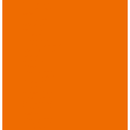
Хозинвентарь
Бытовая химия
Мебель
По отраслям
Лаборатории, НИИ
Медицина
Пищевое
производство
ХоРеКа
Сварочные
работы
Торговля
Дача, сад, огород
Автосервисы
Рыбная
промышленность
Логистика
ЖКХ
Охрана, ЧОП
Водители
Дорожные работы
Промышленность
Сельское хозяйство
Строительство
Тяжелая
промышленность
Акция АВГУСТ
PROFLINE