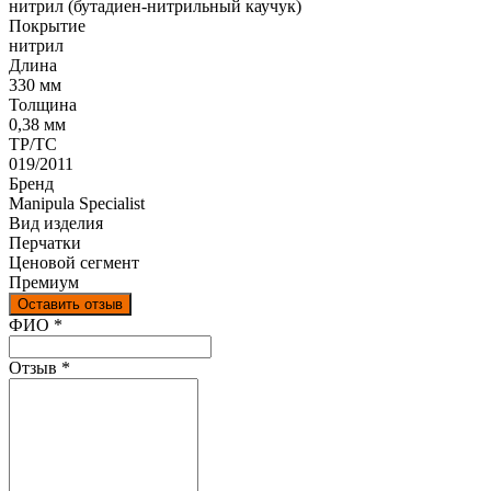
нитрил (бутадиен-нитрильный каучук)
Покрытие
нитрил
Длина
330 мм
Толщина
0,38 мм
ТР/ТС
019/2011
Бренд
Manipula Specialist
Вид изделия
Перчатки
Ценовой сегмент
Премиум
Оставить отзыв
Ваш отзыв был отправлен!
ФИО
*
Отзыв
*