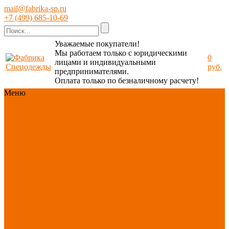
mail@fabrika-sp.ru
+7 (499) 685-10-69
Уважаемые покупатели!
Мы работаем только с юридическими
0
лицами и индивидуальными
руб.
предпринимателями.
Оплата только по безналичному расчету!
Меню
Каталог
Каталог
Новинки
ассортимента
Спецодежда
Спецобувь
СИЗ
Защита рук
Текстиль/Мягкий
инвентарь
Хозтовары/
Инвентарь/Мебель
По отраслям
Акция
АВГУСТ
PROFLINE
Распродажа