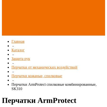
Распродажа
СИЗ/Защита рук
(распродажа)
Спецобувь
(распродажа)
Спецодежда и
текстиль
(распродажа)
Главная
-
Каталог
-
Защита рук
-
Перчатки от механических воздействий
-
Перчатки кожаные, спилковые
-
Перчатки ArmProtect спилковые комбинированные,
SK310
Перчатки ArmProtect