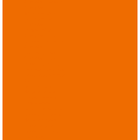
Спецобувь зимняя
Спецобувь
медицинская и
повседневная
Спецобувь
термостойкая
Спецобувь для
охранных структур
Спецобувь
влагозащитная
Спецобувь для
рыбалки, охоты,
туризма
Обувь для
дачи, сада, огорода
СИЗ
Защита головы
Защита лица и
органов зрения
Комбинезоны
защитные
Защита
органов дыхания
Защита органов
слуха
Защита от
падений с высоты
Фартуки,