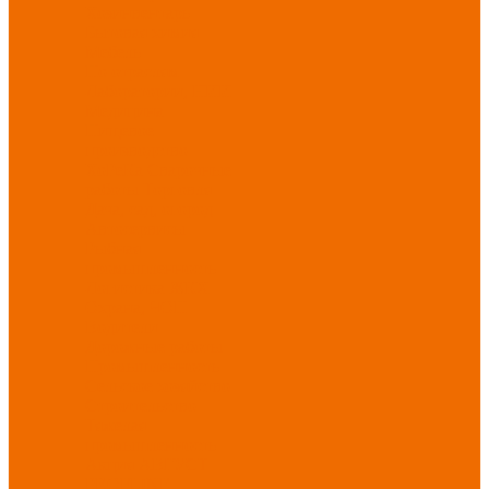
Хозинвентарь
Бытовая химия
Мебель
По отраслям
Лаборатории, НИИ
Медицина
Пищевое
производство
ХоРеКа
Сварочные
работы
Торговля
Дача, сад, огород
Автосервисы
Рыбная
промышленность
Логистика
ЖКХ
Охрана, ЧОП
Водители
Дорожные работы
Промышленность
Сельское хозяйство
Строительство
Тяжелая
промышленность
Акция АВГУСТ
PROFLINE