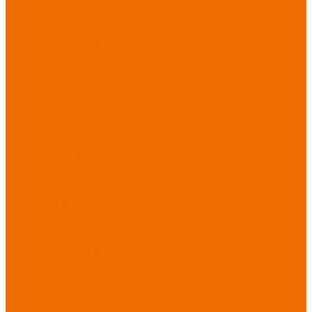
Новинки
ассортимента
Спецодежда
Спецодежда
зимняя
Спецодежда летняя
Спецодежда
защитная
Спецодежда для
охранных структур
Спецодежда для
рыбалки, охоты,
туризма
Спецодежда для
медицины
Спецодежда для
сферы услуг
Спецодежда для
пищевой
промышленности
Головные уборы
Трикотажные
изделия
Спецобувь
Спецобувь летняя