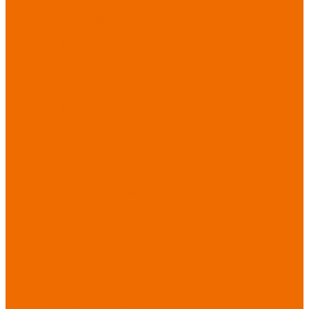
порезов
Перчатки
от повышенных
температур
Перчатки от
пониженных
температур
Перчатки
одноразовые
Перчатки от
термических
рисков
электрической дуги
Перчатки от
вибрации
Рукавицы
Текстиль/Мягкий
инвентарь
Комплекты
постельного белья
Полотенца
Одеяла/
Покрывала
Подушки
Ветошь
Матрасы
Хозтовары/
Инвентарь/Мебель