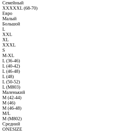
Семейный
XXXXXL (68-70)
Евро
Малый
Большой
L
XXL
XL
XXXL
S
M-XL
L (36-46)
L (40-42)
L (46-48)
L (48)
L (50-52)
L (M803)
Маленький
М (42-44)
M (46)
M (46-48)
M/L
M (M802)
Средний
ONESIZE