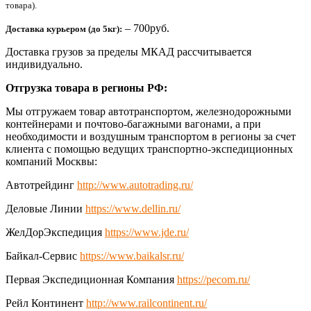
товара).
– 700руб.
Доставка курьером (до 5кг):
Доставка грузов за пределы МКАД рассчитывается
индивидуально.
Отгрузка товара в регионы РФ:
Мы отгружаем товар автотранспортом, железнодорожными
контейнерами и почтово-багажными вагонами, а при
необходимости и воздушным транспортом в регионы за счет
клиента с помощью ведущих транспортно-экспедиционных
компаний Москвы:
Автотрейдинг
http://www.autotrading.ru/
Деловые Линии
https://www.dellin.ru/
ЖелДорЭкспедиция
https://www.jde.ru/
Байкал-Сервис
https://www.baikalsr.ru/
Первая Экспедиционная Компания
https://pecom.ru/
Рейл Континент
http://www.railcontinent.ru/