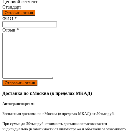
Ценовой сегмент
Стандарт
Оставить отзыв
Ваш отзыв был отправлен!
ФИО
*
Отзыв
*
Отправить отзыв
Доставка по г.Москва (в пределах МКАД)
Автотранспортом:
Бесплатная доставка по г.Москва (в пределах МКАД) от 50тыс.руб.
При сумме до 50тыс.руб. стоимость доставки согласовывается
индивидуально (в зависимости от километража и объема/веса заказанного