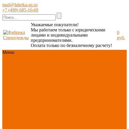
mail@fabrika-sp.ru
+7 (499) 685-10-69
Уважаемые покупатели!
Мы работаем только с юридическими
0
лицами и индивидуальными
руб.
предпринимателями.
Оплата только по безналичному расчету!
Меню
Каталог
Каталог
Новинки
ассортимента
Спецодежда
Спецобувь
СИЗ
Защита рук
Текстиль/Мягкий
инвентарь
Хозтовары/
Инвентарь/Мебель
По отраслям
Акция
АВГУСТ
PROFLINE
Распродажа