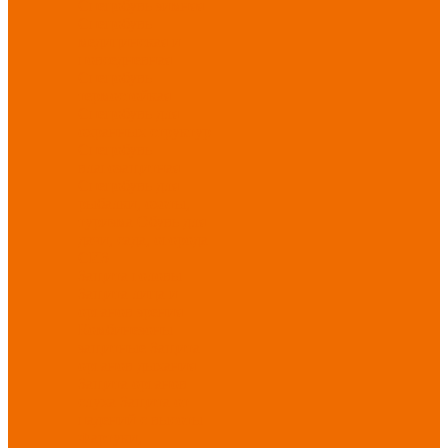
Спецобувь зимняя
Спецобувь
медицинская и
повседневная
Спецобувь
термостойкая
Спецобувь для
охранных структур
Спецобувь
влагозащитная
Спецобувь для
рыбалки, охоты,
туризма
Обувь для
дачи, сада, огорода
СИЗ
Защита головы
Защита лица и
органов зрения
Комбинезоны
защитные
Защита
органов дыхания
Защита органов
слуха
Защита от
падений с высоты
Фартуки,