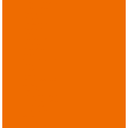
порезов
Перчатки
от повышенных
температур
Перчатки от
пониженных
температур
Перчатки
одноразовые
Перчатки от
термических
рисков
электрической дуги
Перчатки от
вибрации
Рукавицы
Текстиль/Мягкий
инвентарь
Комплекты
постельного белья
Полотенца
Одеяла/
Покрывала
Подушки
Ветошь
Матрасы
Хозтовары/
Инвентарь/Мебель