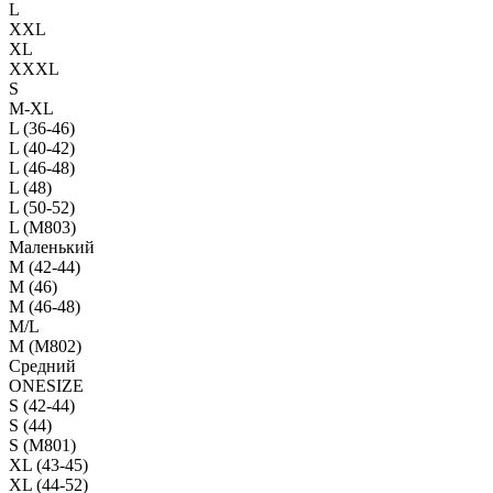
L
XXL
XL
XXXL
S
M-XL
L (36-46)
L (40-42)
L (46-48)
L (48)
L (50-52)
L (M803)
Маленький
М (42-44)
M (46)
M (46-48)
M/L
M (M802)
Средний
ONESIZE
S (42-44)
S (44)
S (M801)
XL (43-45)
XL (44-52)