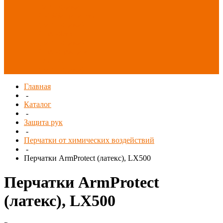
Распродажа
СИЗ/Защита рук
(распродажа)
Спецобувь
(распродажа)
Спецодежда и
текстиль
(распродажа)
Главная
-
Каталог
-
Защита рук
-
Перчатки от химических воздействий
-
Перчатки ArmProtect (латекс), LX500
Перчатки ArmProtect
(латекс), LX500