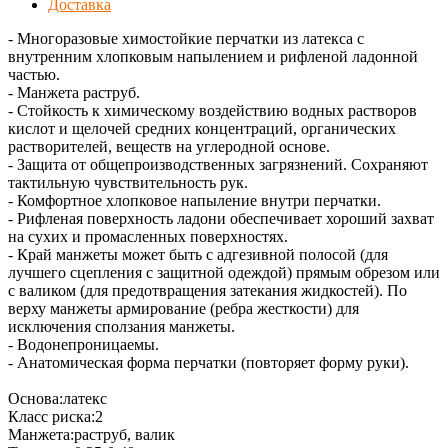
Доставка
- Многоразовые химостойкие перчатки из латекса с
внутренним хлопковым напылением и рифленой ладонной
частью.
- Манжета раструб.
- Стойкость к химическому воздействию водных растворов
кислот и щелочей средних концентраций, органических
растворителей, веществ на углеродной основе.
- Защита от общепроизводственных загрязнений. Сохраняют
тактильную чувствительность рук.
- Комфортное хлопковое напыление внутри перчатки.
- Рифленая поверхность ладони обеспечивает хороший захват
на сухих и промасленных поверхностях.
- Край манжеты может быть с адгезивной полосой (для
лучшего сцепления с защитной одеждой) прямым обрезом или
с валиком (для предотвращения затекания жидкостей). По
верху манжеты армирование (ребра жесткости) для
исключения сползания манжеты.
- Водонепроницаемы.
- Анатомическая форма перчатки (повторяет форму руки).
Основа:латекс
Класс риска:2
Манжета:раструб, валик