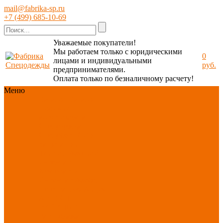
mail@fabrika-sp.ru
+7 (499) 685-10-69
Уважаемые покупатели!
Мы работаем только с юридическими
0
лицами и индивидуальными
руб.
предпринимателями.
Оплата только по безналичному расчету!
Меню
Каталог
Каталог
Новинки
ассортимента
Спецодежда
Спецобувь
СИЗ
Защита рук
Текстиль/Мягкий
инвентарь
Хозтовары/
Инвентарь/Мебель
По отраслям
Акция
АВГУСТ
PROFLINE
Распродажа