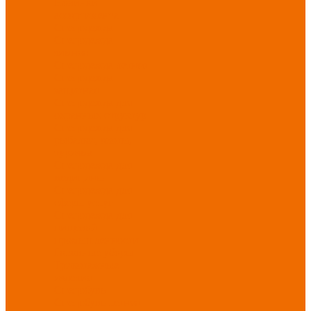
Новинки
ассортимента
Спецодежда
Спецодежда
зимняя
Спецодежда летняя
Спецодежда
защитная
Спецодежда для
охранных структур
Спецодежда для
рыбалки, охоты,
туризма
Спецодежда для
медицины
Спецодежда для
сферы услуг
Спецодежда для
пищевой
промышленности
Головные уборы
Трикотажные
изделия
Спецобувь
Спецобувь летняя