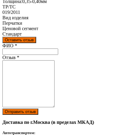
Толщина:0,35-0,40мм
ТР/ТС
019/2011
Вид изделия
Перчатки
Ценовой сегмент
Стандарт
Оставить отзыв
Ваш отзыв был отправлен!
ФИО
*
Отзыв
*
Отправить отзыв
Доставка по г.Москва (в пределах МКАД)
Автотранспортом: