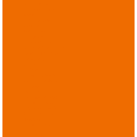
Хозинвентарь
Бытовая химия
Мебель
По отраслям
Лаборатории, НИИ
Медицина
Пищевое
производство
ХоРеКа
Сварочные
работы
Торговля
Дача, сад, огород
Автосервисы
Рыбная
промышленность
Логистика
ЖКХ
Охрана, ЧОП
Водители
Дорожные работы
Промышленность
Сельское хозяйство
Строительство
Тяжелая
промышленность
Акция АВГУСТ
PROFLINE