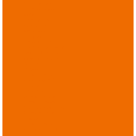
Хозинвентарь
Бытовая химия
Мебель
По отраслям
Лаборатории, НИИ
Медицина
Пищевое
производство
ХоРеКа
Сварочные
работы
Торговля
Дача, сад, огород
Автосервисы
Рыбная
промышленность
Логистика
ЖКХ
Охрана, ЧОП
Водители
Дорожные работы
Промышленность
Сельское хозяйство
Строительство
Тяжелая
промышленность
Акция АВГУСТ
PROFLINE