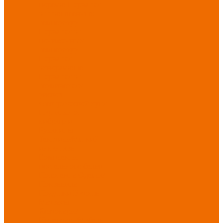
порезов
Перчатки
от повышенных
температур
Перчатки от
пониженных
температур
Перчатки
одноразовые
Перчатки от
термических
рисков
электрической дуги
Перчатки от
вибрации
Рукавицы
Текстиль/Мягкий
инвентарь
Комплекты
постельного белья
Полотенца
Одеяла/
Покрывала
Подушки
Ветошь
Матрасы
Хозтовары/
Инвентарь/Мебель