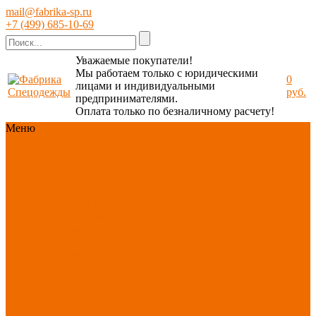
mail@fabrika-sp.ru
+7 (499) 685-10-69
Уважаемые покупатели!
Мы работаем только с юридическими
0
лицами и индивидуальными
руб.
предпринимателями.
Оплата только по безналичному расчету!
Меню
Каталог
Каталог
Новинки
ассортимента
Спецодежда
Спецобувь
СИЗ
Защита рук
Текстиль/Мягкий
инвентарь
Хозтовары/
Инвентарь/Мебель
По отраслям
Акция
АВГУСТ
PROFLINE
Распродажа