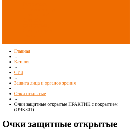
Распродажа
СИЗ/Защита рук
(распродажа)
Спецобувь
(распродажа)
Спецодежда и
текстиль
(распродажа)
Главная
-
Каталог
-
СИЗ
-
Защита лица и органов зрения
-
Очки открытые
-
Очки защитные открытые ПРАКТИК с покрытием
(ОЧК301)
Очки защитные открытые