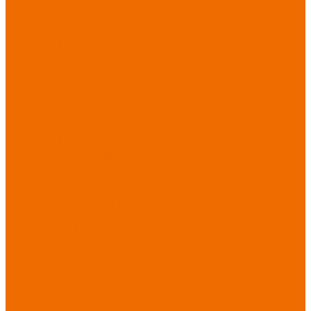
Спецобувь зимняя
Спецобувь
медицинская и
повседневная
Спецобувь
термостойкая
Спецобувь для
охранных структур
Спецобувь
влагозащитная
Спецобувь для
рыбалки, охоты,
туризма
Обувь для
дачи, сада, огорода
СИЗ
Защита головы
Защита лица и
органов зрения
Комбинезоны
защитные
Защита
органов дыхания
Защита органов
слуха
Защита от
падений с высоты
Фартуки,