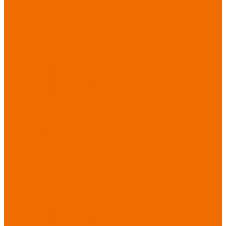
Новинки
ассортимента
Спецодежда
Спецодежда
зимняя
Спецодежда летняя
Спецодежда
защитная
Спецодежда для
охранных структур
Спецодежда для
рыбалки, охоты,
туризма
Спецодежда для
медицины
Спецодежда для
сферы услуг
Спецодежда для
пищевой
промышленности
Головные уборы
Трикотажные
изделия
Спецобувь
Спецобувь летняя