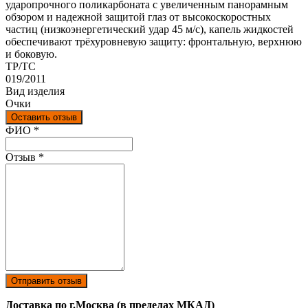
ударопрочного поликарбоната с увеличенным панорамным
обзором и надежной защитой глаз от высокоскоростных
частиц (низкоэнергетический удар 45 м/с), капель жидкостей
обеспечивают трёхуровневую защиту: фронтальную, верхнюю
и боковую.
ТР/ТС
019/2011
Вид изделия
Очки
Оставить отзыв
Ваш отзыв был отправлен!
ФИО
*
Отзыв
*
Отправить отзыв
Доставка по г.Москва (в пределах МКАД)