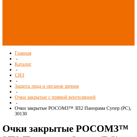
Распродажа
СИЗ/Защита рук
(распродажа)
Спецобувь
(распродажа)
Спецодежда и
текстиль
(распродажа)
Главная
-
Каталог
-
СИЗ
-
Защита лица и органов зрения
-
Очки закрытые с прямой вентиляцией
-
Очки закрытые РОСОМЗ™ ЗП2 Панорама Супер (PС),
30130
Очки закрытые РОСОМЗ™