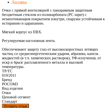
Доставка
Очки с прямой вентиляцией с панорамным защитным
бесцветным стеклом из поликарбоната (РС super) с
незапотевающим покрытием изнутри, снаружи устойчивым к
истиранию и царапанию.
Мягкий корпус из ПВХ.
Регулируемая наголовная лента.
Обеспечивают защиту глаз от высокоскоростных летящих
частиц со среднеэнергетическим ударом, абразива, капель
жидкостей (в т.ч. химических растворов), УФ-излучения, от
искр и брызг расплавленного металла и высокой
температуры.
ТР/ТС
019/2011
Бренд
РОСОМЗ
Вид изделия
Очки
Ценовой сегмент
Стандарт
Оставить отзыв