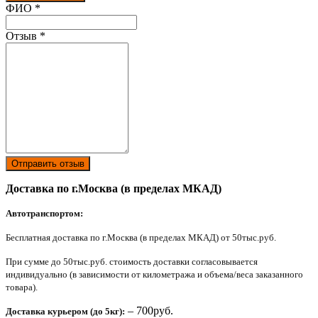
Ваш отзыв был отправлен!
ФИО
*
Отзыв
*
Отправить отзыв
Доставка по г.Москва (в пределах МКАД)
Автотранспортом:
Бесплатная доставка по г.Москва (в пределах МКАД) от 50тыс.руб.
При сумме до 50тыс.руб. стоимость доставки согласовывается
индивидуально (в зависимости от километража и объема/веса заказанного
товара).
– 700руб.
Доставка курьером (до 5кг):