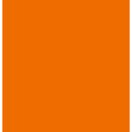
порезов
Перчатки
от повышенных
температур
Перчатки от
пониженных
температур
Перчатки
одноразовые
Перчатки от
термических
рисков
электрической дуги
Перчатки от
вибрации
Рукавицы
Текстиль/Мягкий
инвентарь
Комплекты
постельного белья
Полотенца
Одеяла/
Покрывала
Подушки
Ветошь
Матрасы
Хозтовары/
Инвентарь/Мебель