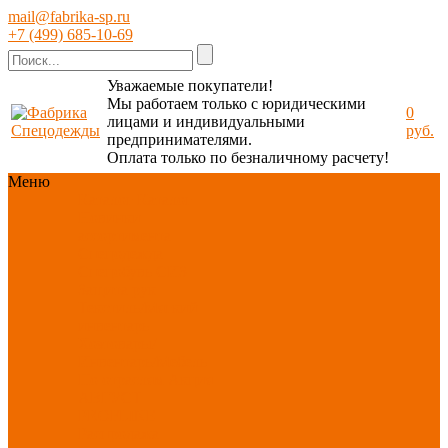
mail@fabrika-sp.ru
+7 (499) 685-10-69
Уважаемые покупатели!
Мы работаем только с юридическими
0
лицами и индивидуальными
руб.
предпринимателями.
Оплата только по безналичному расчету!
Меню
Каталог
Каталог
Новинки
ассортимента
Спецодежда
Спецобувь
СИЗ
Защита рук
Текстиль/Мягкий
инвентарь
Хозтовары/
Инвентарь/Мебель
По отраслям
Акция
АВГУСТ
PROFLINE
Распродажа