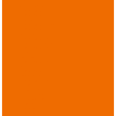
Новинки
ассортимента
Спецодежда
Спецодежда
зимняя
Спецодежда летняя
Спецодежда
защитная
Спецодежда для
охранных структур
Спецодежда для
рыбалки, охоты,
туризма
Спецодежда для
медицины
Спецодежда для
сферы услуг
Спецодежда для
пищевой
промышленности
Головные уборы
Трикотажные
изделия
Спецобувь
Спецобувь летняя