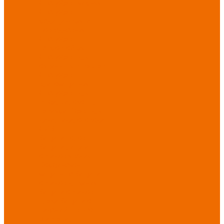
Спецобувь зимняя
Спецобувь
медицинская и
повседневная
Спецобувь
термостойкая
Спецобувь для
охранных структур
Спецобувь
влагозащитная
Спецобувь для
рыбалки, охоты,
туризма
Обувь для
дачи, сада, огорода
СИЗ
Защита головы
Защита лица и
органов зрения
Комбинезоны
защитные
Защита
органов дыхания
Защита органов
слуха
Защита от
падений с высоты
Фартуки,