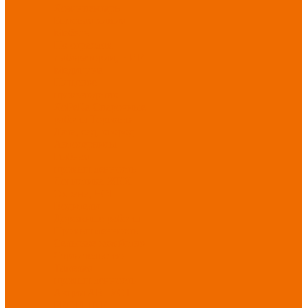
Хозинвентарь
Бытовая химия
Мебель
По отраслям
Лаборатории, НИИ
Медицина
Пищевое
производство
ХоРеКа
Сварочные
работы
Торговля
Дача, сад, огород
Автосервисы
Рыбная
промышленность
Логистика
ЖКХ
Охрана, ЧОП
Водители
Дорожные работы
Промышленность
Сельское хозяйство
Строительство
Тяжелая
промышленность
Акция АВГУСТ
PROFLINE