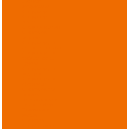
Новинки
ассортимента
Спецодежда
Спецодежда
зимняя
Спецодежда летняя
Спецодежда
защитная
Спецодежда для
охранных структур
Спецодежда для
рыбалки, охоты,
туризма
Спецодежда для
медицины
Спецодежда для
сферы услуг
Спецодежда для
пищевой
промышленности
Головные уборы
Трикотажные
изделия
Спецобувь
Спецобувь летняя