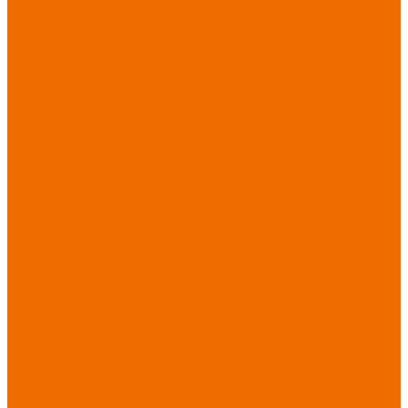
Спецобувь зимняя
Спецобувь
медицинская и
повседневная
Спецобувь
термостойкая
Спецобувь для
охранных структур
Спецобувь
влагозащитная
Спецобувь для
рыбалки, охоты,
туризма
Обувь для
дачи, сада, огорода
СИЗ
Защита головы
Защита лица и
органов зрения
Комбинезоны
защитные
Защита
органов дыхания
Защита органов
слуха
Защита от
падений с высоты
Фартуки,