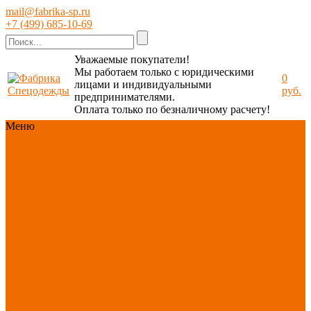
mail@fabrika-sp.ru
+7 (499) 685-10-69
Уважаемые покупатели!
Мы работаем только с юридическими
0
лицами и индивидуальными
руб.
предпринимателями.
Оплата только по безналичному расчету!
Меню
Каталог
Каталог
Новинки
ассортимента
Спецодежда
Спецобувь
СИЗ
Защита рук
Текстиль/Мягкий
инвентарь
Хозтовары/
Инвентарь/Мебель
По отраслям
Акция
АВГУСТ
PROFLINE
Распродажа