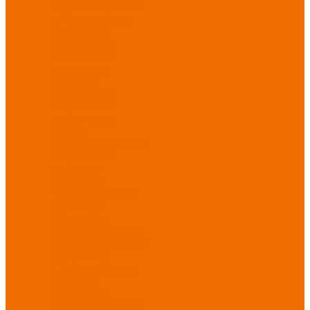
порезов
Перчатки
от повышенных
температур
Перчатки от
пониженных
температур
Перчатки
одноразовые
Перчатки от
термических
рисков
электрической дуги
Перчатки от
вибрации
Рукавицы
Текстиль/Мягкий
инвентарь
Комплекты
постельного белья
Полотенца
Одеяла/
Покрывала
Подушки
Ветошь
Матрасы
Хозтовары/
Инвентарь/Мебель