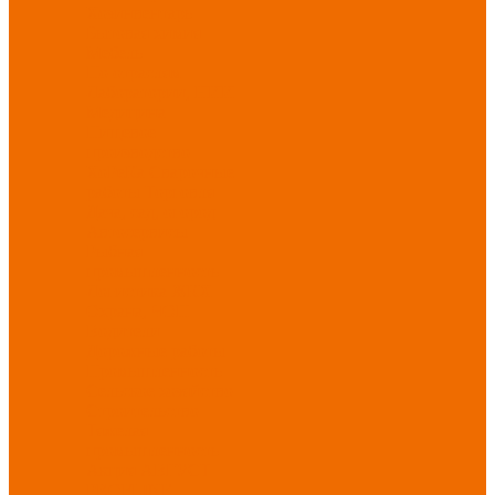
Хозинвентарь
Бытовая химия
Мебель
По отраслям
Лаборатории, НИИ
Медицина
Пищевое
производство
ХоРеКа
Сварочные
работы
Торговля
Дача, сад, огород
Автосервисы
Рыбная
промышленность
Логистика
ЖКХ
Охрана, ЧОП
Водители
Дорожные работы
Промышленность
Сельское хозяйство
Строительство
Тяжелая
промышленность
Акция АВГУСТ
PROFLINE