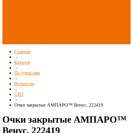
Распродажа
СИЗ/Защита рук
(распродажа)
Спецобувь
(распродажа)
Спецодежда и
текстиль
(распродажа)
Главная
-
Каталог
-
По отраслям
-
Водители
-
СИЗ
-
Очки закрытые АМПАРО™ Венус, 222419
Очки закрытые АМПАРО™
Венус, 222419