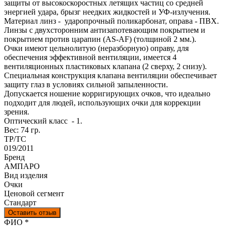
защиты от высокоскоростных летящих частиц со средней
энергией удара, брызг неедких жидкостей и УФ-излучения.
Материал линз - ударопрочный поликарбонат, оправа - ПВХ.
Линзы с двухсторонним антизапотевающим покрытием и
покрытием против царапин (AS-AF) (толщиной 2 мм.).
Очки имеют цельнолитую (неразборную) оправу, для
обеспечения эффективной вентиляции, имеется 4
вентиляционных пластиковых клапана (2 сверху, 2 снизу).
Специальная конструкция клапана вентиляции обеспечивает
защиту глаз в условиях сильной запыленности.
Допускается ношение корригирующих очков, что идеально
подходит для людей, использующих очки для коррекции
зрения.
Оптический класс - 1.
Вес: 74 гр.
ТР/ТС
019/2011
Бренд
АМПАРО
Вид изделия
Очки
Ценовой сегмент
Стандарт
Оставить отзыв
Ваш отзыв был отправлен!
ФИО
*