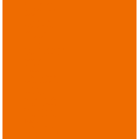
Хозинвентарь
Бытовая химия
Мебель
По отраслям
Лаборатории, НИИ
Медицина
Пищевое
производство
ХоРеКа
Сварочные
работы
Торговля
Дача, сад, огород
Автосервисы
Рыбная
промышленность
Логистика
ЖКХ
Охрана, ЧОП
Водители
Дорожные работы
Промышленность
Сельское хозяйство
Строительство
Тяжелая
промышленность
Акция АВГУСТ
PROFLINE