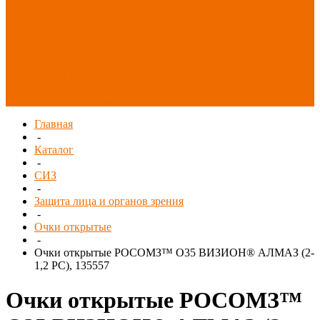
Распродажа
СИЗ/Защита рук
(распродажа)
Спецобувь
(распродажа)
Спецодежда и
текстиль
(распродажа)
Главная
-
Каталог
-
СИЗ
-
Защита лица и органов зрения
-
Очки открытые
-
Очки открытые РОСОМЗ™ О35 ВИЗИОН® АЛМАЗ (2-
1,2 PC), 135557
Очки открытые РОСОМЗ™