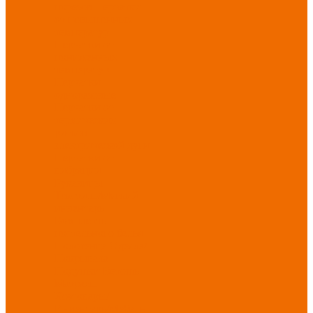
порезов
Перчатки
от повышенных
температур
Перчатки от
пониженных
температур
Перчатки
одноразовые
Перчатки от
термических
рисков
электрической дуги
Перчатки от
вибрации
Рукавицы
Текстиль/Мягкий
инвентарь
Комплекты
постельного белья
Полотенца
Одеяла/
Покрывала
Подушки
Ветошь
Матрасы
Хозтовары/
Инвентарь/Мебель