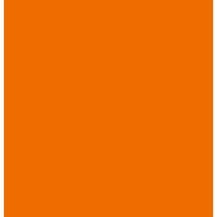
Новинки
ассортимента
Спецодежда
Спецодежда
зимняя
Спецодежда летняя
Спецодежда
защитная
Спецодежда для
охранных структур
Спецодежда для
рыбалки, охоты,
туризма
Спецодежда для
медицины
Спецодежда для
сферы услуг
Спецодежда для
пищевой
промышленности
Головные уборы
Трикотажные
изделия
Спецобувь
Спецобувь летняя