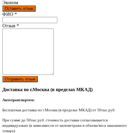
Эконом
Оставить отзыв
Ваш отзыв был отправлен!
ФИО
*
Отзыв
*
Отправить отзыв
Доставка по г.Москва (в пределах МКАД)
Автотранспортом:
Бесплатная доставка по г.Москва (в пределах МКАД) от 50тыс.руб.
При сумме до 50тыс.руб. стоимость доставки согласовывается
индивидуально (в зависимости от километража и объема/веса заказанного
товара).