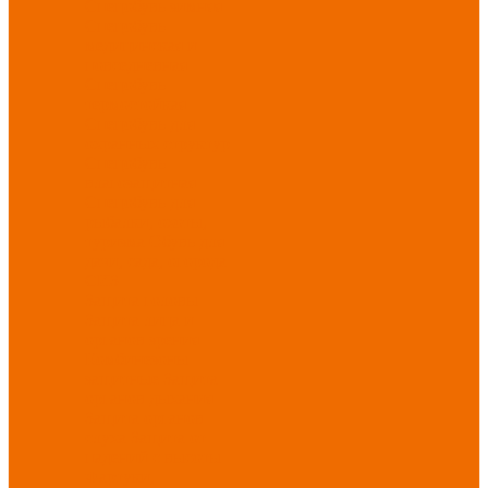
Спецобувь зимняя
Спецобувь
медицинская и
повседневная
Спецобувь
термостойкая
Спецобувь для
охранных структур
Спецобувь
влагозащитная
Спецобувь для
рыбалки, охоты,
туризма
Обувь для
дачи, сада, огорода
СИЗ
Защита головы
Защита лица и
органов зрения
Комбинезоны
защитные
Защита
органов дыхания
Защита органов
слуха
Защита от
падений с высоты
Фартуки,