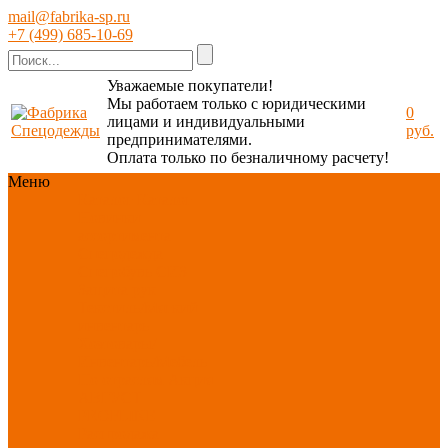
mail@fabrika-sp.ru
+7 (499) 685-10-69
Уважаемые покупатели!
Мы работаем только с юридическими
0
лицами и индивидуальными
руб.
предпринимателями.
Оплата только по безналичному расчету!
Меню
Каталог
Каталог
Новинки
ассортимента
Спецодежда
Спецобувь
СИЗ
Защита рук
Текстиль/Мягкий
инвентарь
Хозтовары/
Инвентарь/Мебель
По отраслям
Акция
АВГУСТ
PROFLINE
Распродажа