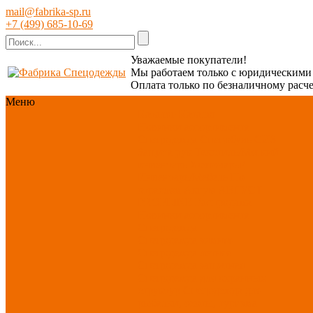
mail@fabrika-sp.ru
+7 (499) 685-10-69
Уважаемые покупатели!
Мы работаем только с юридическим
Оплата только по безналичному расче
Меню
Каталог
Каталог
Новинки ассортимента
Спецодежда
Спецобувь
СИЗ
Защита рук
Текстиль/Мягкий
инвентарь
Хозтовары/
Инвентарь/Мебель
По
отраслям
Акция АВГУСТ
PROFLINE
Распродажа
Новинки ассортимента
Спецодежда
Спецодежда зимняя
Спецодежда летняя
Спецодежда защитная
Спецодежда для охранных
структур
Спецодежда для
рыбалки, охоты, туризма