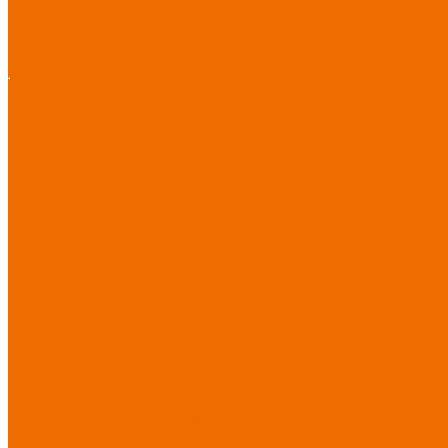
Диэлектрические средства
безопасности
Одноразовые
средства защиты
Защита
Услуг
коленей
Безопасность
Пошив
О компании
О компании
рабочего места
логоти
Защита рук
Нанесе
Перчатки от ударных
воздействий
Перчатки от
механических воздействий
Перчатки масло-
бензостойкие
Перчатки от
химических воздействий
Перчатки от порезов
Перчатки от повышенных
температур
Перчатки от
пониженных температур
Перчатки одноразовые
Перчатки от термических
рисков электрической дуги
Перчатки от вибрации
Рукавицы
Текстиль/Мягкий инвентарь
Комплекты постельного
белья
Полотенца
Одеяла/
Покрывала
Подушки
Ветошь