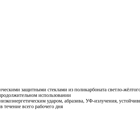
рическими защитными стеклами из поликарбоната светло-жёлтог
продолжительном использовании
 низкоэнергетическим ударом, абразива, УФ-излучения, устойчи
 течение всего рабочего дня