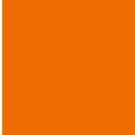
Спецодежда для медицины
Спецодежда для сферы услуг
Спецодежда для пищевой
промышленности
Головные
уборы
Трикотажные изделия
Спецобувь
Спецобувь летняя
Спецобувь
зимняя
Спецобувь
медицинская и повседневная
Спецобувь термостойкая
Спецобувь для охранных
структур
Спецобувь
влагозащитная
Спецобувь
для рыбалки, охоты, туризма
Обувь для дачи, сада, огорода
СИЗ
Защита головы
Защита лица
и органов зрения
Комбинезоны защитные
Защита органов дыхания
Защита органов слуха
Защита от падений с высоты
Фартуки, нарукавники
защитные
Дерматологические средства