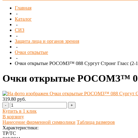
Главная
-
Каталог
-
СИЗ
-
Защита лица и органов зрения
-
Очки открытые
-
Очки открытые РОСОМЗ™ 088 Сургут Стронг Гласс (2-1,
Очки открытые РОСОМЗ™ 088 С
319.80 руб.
-
+
Купить в 1 клик
В корзину
Нанесение фирменной символики
Таблица размеров
Характеристики:
ТР/ТС