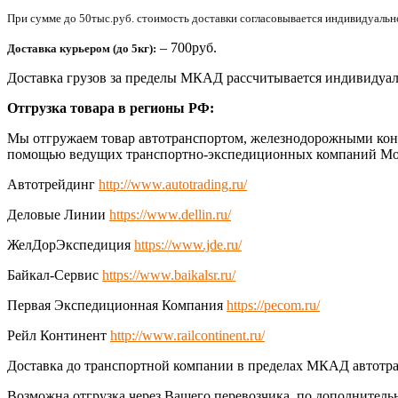
При сумме до 50тыс.руб. стоимость доставки согласовывается индивидуально 
– 700руб.
Доставка курьером (до 5кг):
Доставка грузов за пределы МКАД рассчитывается индивидуал
Отгрузка товара в регионы РФ:
Мы отгружаем товар автотранспортом, железнодорожными конт
помощью ведущих транспортно-экспедиционных компаний Мо
Автотрейдинг
http://www.autotrading.ru/
Деловые Линии
https://www.dellin.ru/
ЖелДорЭкспедиция
https://www.jde.ru/
Байкал-Сервис
https://www.baikalsr.ru/
Первая Экспедиционная Компания
https://pecom.ru/
Рейл Континент
http://www.railcontinent.ru/
Доставка до транспортной компании в пределах МКАД автотра
Возможна отгрузка через Вашего перевозчика, по дополнитель