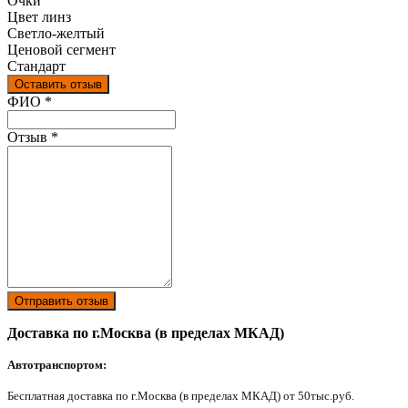
Очки
Цвет линз
Светло-желтый
Ценовой сегмент
Стандарт
Оставить отзыв
Ваш отзыв был отправлен!
ФИО
*
Отзыв
*
Отправить отзыв
Доставка по г.Москва (в пределах МКАД)
Автотранспортом:
Бесплатная доставка по г.Москва (в пределах МКАД) от 50тыс.руб.