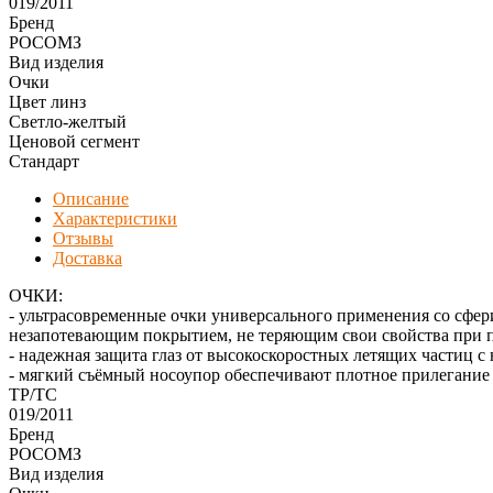
019/2011
Бренд
РОСОМЗ
Вид изделия
Очки
Цвет линз
Светло-желтый
Ценовой сегмент
Стандарт
Описание
Характеристики
Отзывы
Доставка
ОЧКИ:
- ультрасовременные очки универсального применения со сфе
незапотевающим покрытием, не теряющим свои свойства при 
- надежная защита глаз от высокоскоростных летящих частиц с
- мягкий съёмный носоупор обеспечивают плотное прилегание в
ТР/ТС
019/2011
Бренд
РОСОМЗ
Вид изделия