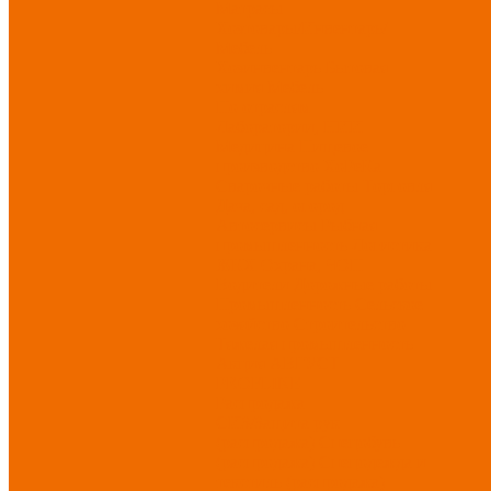
Матрасы
Хозтовары/Инвентарь/
Мебель
Хозинвентарь
Бытовая
химия
Мебель
По отраслям
Лаборатории, НИИ
Медицина
Пищевое
производство
ХоРеКа
Сварочные работы
Торговля
Дача, сад, огород
Автосервисы
Рыбная
промышленность
Логистика
ЖКХ
Охрана, ЧОП
Водители
Дорожные работы
Промышленность
Сельское
хозяйство
Строительство
Тяжелая промышленность
Акция АВГУСТ
PROFLINE
Распродажа
СИЗ/Защита рук
(распродажа)
Спецобувь
(распродажа)
Спецодежда и
текстиль (распродажа)