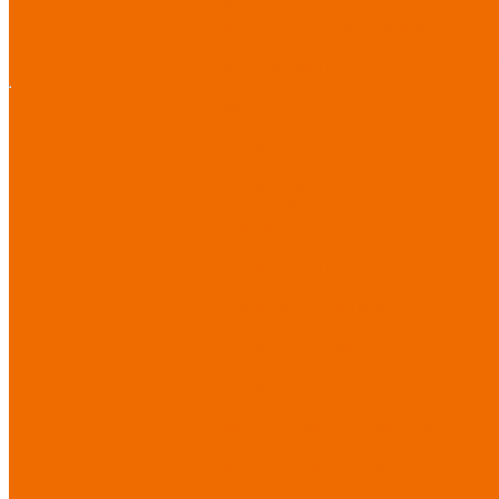
Диэлектрические средства
безопасности
Одноразовые
средства защиты
Защита
Услуг
коленей
Безопасность
Пошив
О компании
О компании
рабочего места
логоти
Защита рук
Нанесе
Перчатки от ударных
воздействий
Перчатки от
механических воздействий
Перчатки масло-
бензостойкие
Перчатки от
химических воздействий
Перчатки от порезов
Перчатки от повышенных
температур
Перчатки от
пониженных температур
Перчатки одноразовые
Перчатки от термических
рисков электрической дуги
Перчатки от вибрации
Рукавицы
Текстиль/Мягкий инвентарь
Комплекты постельного
белья
Полотенца
Одеяла/
Покрывала
Подушки
Ветошь