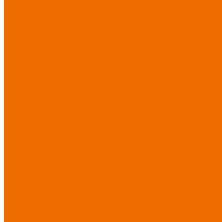
Матрасы
Хозтовары/Инвентарь/
Мебель
Хозинвентарь
Бытовая
химия
Мебель
По отраслям
Лаборатории, НИИ
Медицина
Пищевое
производство
ХоРеКа
Сварочные работы
Торговля
Дача, сад, огород
Автосервисы
Рыбная
промышленность
Логистика
ЖКХ
Охрана, ЧОП
Водители
Дорожные работы
Промышленность
Сельское
хозяйство
Строительство
Тяжелая промышленность
Акция АВГУСТ
PROFLINE
Распродажа
СИЗ/Защита рук
(распродажа)
Спецобувь
(распродажа)
Спецодежда и
текстиль (распродажа)