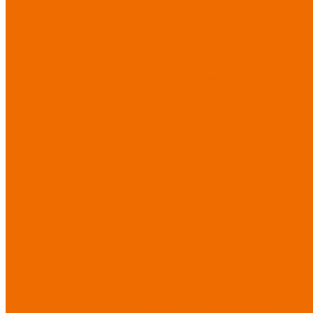
Спецодежда для медицины
Спецодежда для сферы услуг
Спецодежда для пищевой
промышленности
Головные
уборы
Трикотажные изделия
Спецобувь
Спецобувь летняя
Спецобувь
зимняя
Спецобувь
медицинская и повседневная
Спецобувь термостойкая
Спецобувь для охранных
структур
Спецобувь
влагозащитная
Спецобувь
для рыбалки, охоты, туризма
Обувь для дачи, сада, огорода
СИЗ
Защита головы
Защита лица
и органов зрения
Комбинезоны защитные
Защита органов дыхания
Защита органов слуха
Защита от падений с высоты
Фартуки, нарукавники
защитные
Дерматологические средства