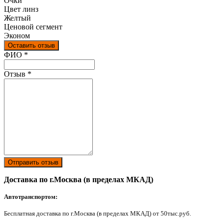
Очки
Цвет линз
Желтый
Ценовой сегмент
Эконом
Оставить отзыв
Ваш отзыв был отправлен!
ФИО
*
Отзыв
*
Отправить отзыв
Доставка по г.Москва (в пределах МКАД)
Автотранспортом:
Бесплатная доставка по г.Москва (в пределах МКАД) от 50тыс.руб.