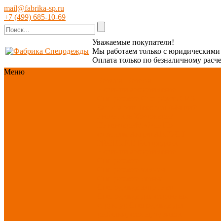
mail@fabrika-sp.ru
+7 (499) 685-10-69
Уважаемые покупатели!
Мы работаем только с юридическим
Оплата только по безналичному расче
Меню
Каталог
Каталог
Новинки ассортимента
Спецодежда
Спецобувь
СИЗ
Защита рук
Текстиль/Мягкий
инвентарь
Хозтовары/
Инвентарь/Мебель
По
отраслям
Акция АВГУСТ
PROFLINE
Распродажа
Новинки ассортимента
Спецодежда
Спецодежда зимняя
Спецодежда летняя
Спецодежда защитная
Спецодежда для охранных
структур
Спецодежда для
рыбалки, охоты, туризма