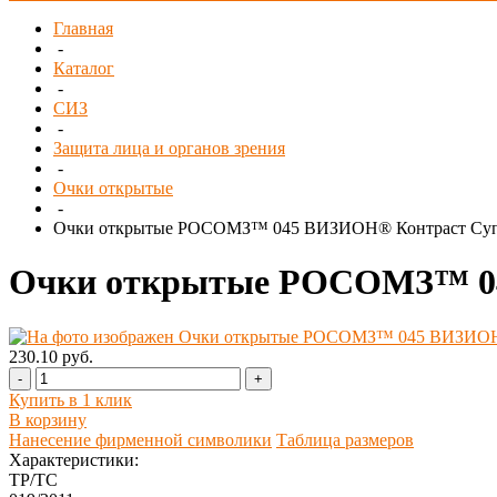
Главная
-
Каталог
-
СИЗ
-
Защита лица и органов зрения
-
Очки открытые
-
Очки открытые РОСОМЗ™ 045 ВИЗИОН® Контраст Супер 
Очки открытые РОСОМЗ™ 045
230.10 руб.
-
+
Купить в 1 клик
В корзину
Нанесение фирменной символики
Таблица размеров
Характеристики:
ТР/ТС