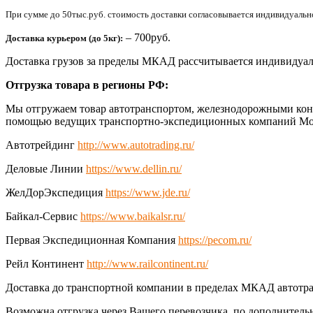
При сумме до 50тыс.руб. стоимость доставки согласовывается индивидуально 
– 700руб.
Доставка курьером (до 5кг):
Доставка грузов за пределы МКАД рассчитывается индивидуал
Отгрузка товара в регионы РФ:
Мы отгружаем товар автотранспортом, железнодорожными конт
помощью ведущих транспортно-экспедиционных компаний Мо
Автотрейдинг
http://www.autotrading.ru/
Деловые Линии
https://www.dellin.ru/
ЖелДорЭкспедиция
https://www.jde.ru/
Байкал-Сервис
https://www.baikalsr.ru/
Первая Экспедиционная Компания
https://pecom.ru/
Рейл Континент
http://www.railcontinent.ru/
Доставка до транспортной компании в пределах МКАД автотра
Возможна отгрузка через Вашего перевозчика, по дополнитель