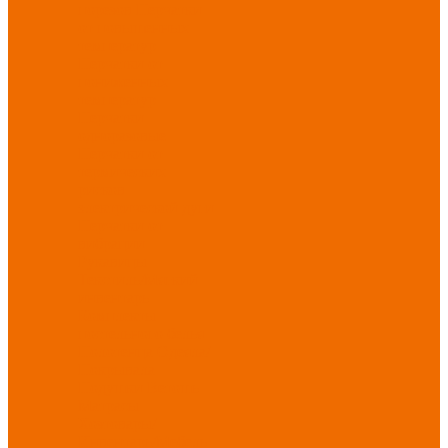
порезов
Перчатки
от повышенных
температур
Перчатки от
пониженных
температур
Перчатки
одноразовые
Перчатки от
термических
рисков
электрической дуги
Перчатки от
вибрации
Рукавицы
Текстиль/Мягкий
инвентарь
Комплекты
постельного белья
Полотенца
Одеяла/
Покрывала
Подушки
Ветошь
Матрасы
Хозтовары/
Инвентарь/Мебель