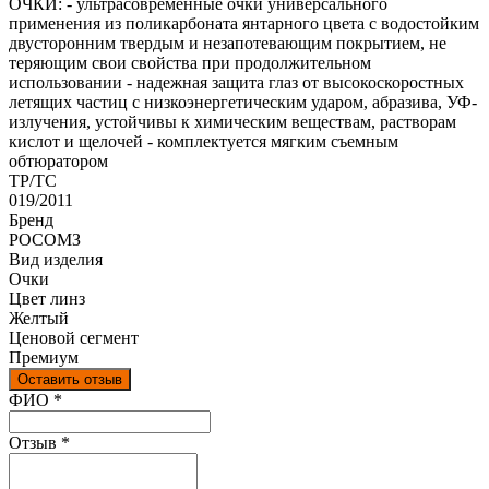
ОЧКИ: - ультрасовременные очки универсального
применения из поликарбоната янтарного цвета с водостойким
двусторонним твердым и незапотевающим покрытием, не
теряющим свои свойства при продолжительном
использовании - надежная защита глаз от высокоскоростных
летящих частиц с низкоэнергетическим ударом, абразива, УФ-
излучения, устойчивы к химическим веществам, растворам
кислот и щелочей - комплектуется мягким съемным
обтюратором
ТР/ТС
019/2011
Бренд
РОСОМЗ
Вид изделия
Очки
Цвет линз
Желтый
Ценовой сегмент
Премиум
Оставить отзыв
Ваш отзыв был отправлен!
ФИО
*
Отзыв
*