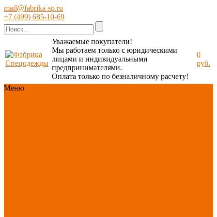
mail@fabrika-sp.ru
+7 (499) 685-10-69
Уважаемые покупатели!
Мы работаем только с юридическими
0
лицами и индивидуальными
руб.
предпринимателями.
Оплата только по безналичному расчету!
Меню
Каталог
Каталог
Новинки
ассортимента
Спецодежда
Спецобувь
СИЗ
Защита рук
Текстиль/Мягкий
инвентарь
Хозтовары/
Инвентарь/Мебель
По отраслям
Акция
АВГУСТ
PROFLINE
Распродажа