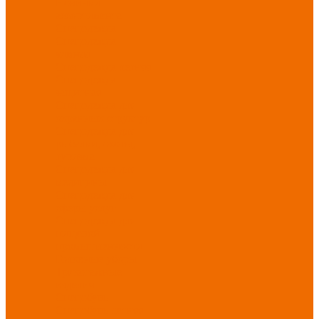
Новинки
ассортимента
Спецодежда
Спецодежда
зимняя
Спецодежда летняя
Спецодежда
защитная
Спецодежда для
охранных структур
Спецодежда для
рыбалки, охоты,
туризма
Спецодежда для
медицины
Спецодежда для
сферы услуг
Спецодежда для
пищевой
промышленности
Головные уборы
Трикотажные
изделия
Спецобувь
Спецобувь летняя