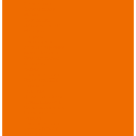
Хозинвентарь
Бытовая химия
Мебель
По отраслям
Лаборатории, НИИ
Медицина
Пищевое
производство
ХоРеКа
Сварочные
работы
Торговля
Дача, сад, огород
Автосервисы
Рыбная
промышленность
Логистика
ЖКХ
Охрана, ЧОП
Водители
Дорожные работы
Промышленность
Сельское хозяйство
Строительство
Тяжелая
промышленность
Акция АВГУСТ
PROFLINE