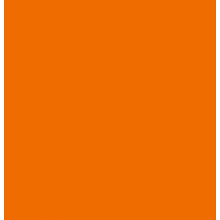
Спецобувь зимняя
Спецобувь
медицинская и
повседневная
Спецобувь
термостойкая
Спецобувь для
охранных структур
Спецобувь
влагозащитная
Спецобувь для
рыбалки, охоты,
туризма
Обувь для
дачи, сада, огорода
СИЗ
Защита головы
Защита лица и
органов зрения
Комбинезоны
защитные
Защита
органов дыхания
Защита органов
слуха
Защита от
падений с высоты
Фартуки,