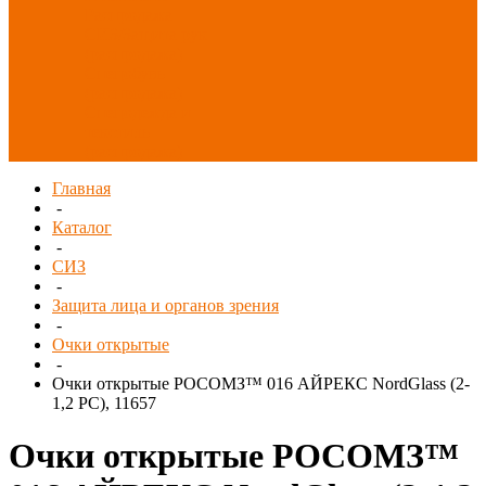
Распродажа
СИЗ/Защита рук
(распродажа)
Спецобувь
(распродажа)
Спецодежда и
текстиль
(распродажа)
Главная
-
Каталог
-
СИЗ
-
Защита лица и органов зрения
-
Очки открытые
-
Очки открытые РОСОМЗ™ 016 АЙРЕКС NordGlass (2-
1,2 PС), 11657
Очки открытые РОСОМЗ™