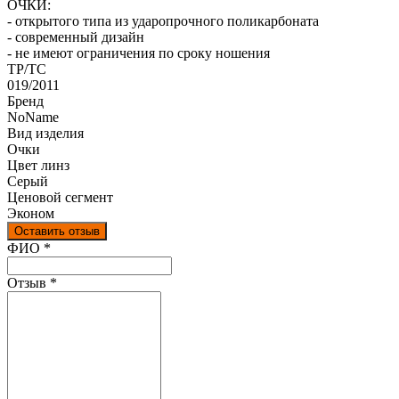
ОЧКИ:
- открытого типа из ударопрочного поликарбоната
- современный дизайн
- не имеют ограничения по сроку ношения
ТР/ТС
019/2011
Бренд
NoName
Вид изделия
Очки
Цвет линз
Серый
Ценовой сегмент
Эконом
Оставить отзыв
Ваш отзыв был отправлен!
ФИО
*
Отзыв
*