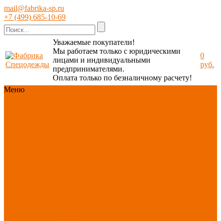
mail@fabrika-sp.ru
+7 (499) 685-10-69
Уважаемые покупатели!
Мы работаем только с юридическими
0
лицами и индивидуальными
руб.
предпринимателями.
Оплата только по безналичному расчету!
Меню
Каталог
Каталог
Новинки
ассортимента
Спецодежда
Спецобувь
СИЗ
Защита рук
Текстиль/Мягкий
инвентарь
Хозтовары/
Инвентарь/Мебель
По отраслям
Акция
АВГУСТ
PROFLINE
Распродажа