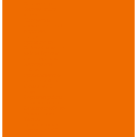
Хозинвентарь
Бытовая химия
Мебель
По отраслям
Лаборатории, НИИ
Медицина
Пищевое
производство
ХоРеКа
Сварочные
работы
Торговля
Дача, сад, огород
Автосервисы
Рыбная
промышленность
Логистика
ЖКХ
Охрана, ЧОП
Водители
Дорожные работы
Промышленность
Сельское хозяйство
Строительство
Тяжелая
промышленность
Акция АВГУСТ
PROFLINE