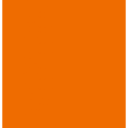
Новинки
ассортимента
Спецодежда
Спецодежда
зимняя
Спецодежда летняя
Спецодежда
защитная
Спецодежда для
охранных структур
Спецодежда для
рыбалки, охоты,
туризма
Спецодежда для
медицины
Спецодежда для
сферы услуг
Спецодежда для
пищевой
промышленности
Головные уборы
Трикотажные
изделия
Спецобувь
Спецобувь летняя