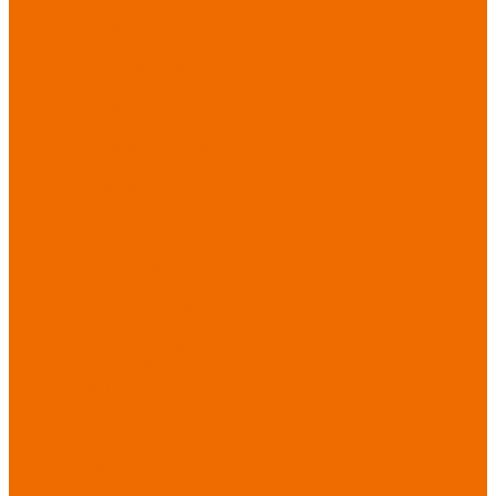
Спецобувь зимняя
Спецобувь
медицинская и
повседневная
Спецобувь
термостойкая
Спецобувь для
охранных структур
Спецобувь
влагозащитная
Спецобувь для
рыбалки, охоты,
туризма
Обувь для
дачи, сада, огорода
СИЗ
Защита головы
Защита лица и
органов зрения
Комбинезоны
защитные
Защита
органов дыхания
Защита органов
слуха
Защита от
падений с высоты
Фартуки,