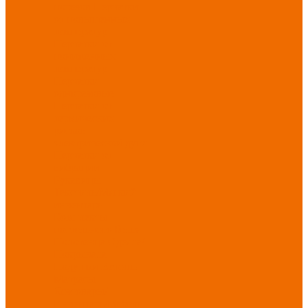
порезов
Перчатки
от повышенных
температур
Перчатки от
пониженных
температур
Перчатки
одноразовые
Перчатки от
термических
рисков
электрической дуги
Перчатки от
вибрации
Рукавицы
Текстиль/Мягкий
инвентарь
Комплекты
постельного белья
Полотенца
Одеяла/
Покрывала
Подушки
Ветошь
Матрасы
Хозтовары/
Инвентарь/Мебель