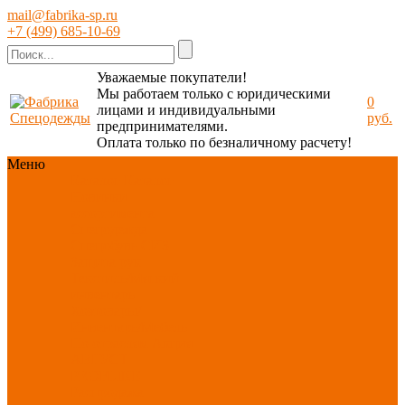
mail@fabrika-sp.ru
+7 (499) 685-10-69
Уважаемые покупатели!
Мы работаем только с юридическими
0
лицами и индивидуальными
руб.
предпринимателями.
Оплата только по безналичному расчету!
Меню
Каталог
Каталог
Новинки
ассортимента
Спецодежда
Спецобувь
СИЗ
Защита рук
Текстиль/Мягкий
инвентарь
Хозтовары/
Инвентарь/Мебель
По отраслям
Акция
АВГУСТ
PROFLINE
Распродажа