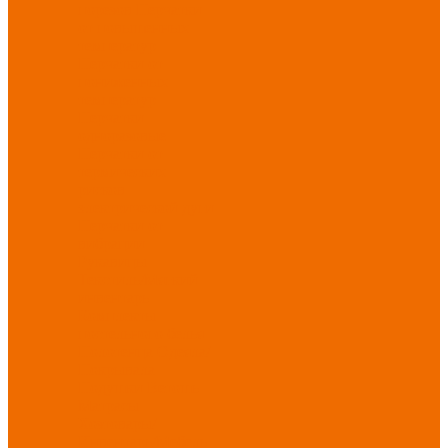
порезов
Перчатки
от повышенных
температур
Перчатки от
пониженных
температур
Перчатки
одноразовые
Перчатки от
термических
рисков
электрической дуги
Перчатки от
вибрации
Рукавицы
Текстиль/Мягкий
инвентарь
Комплекты
постельного белья
Полотенца
Одеяла/
Покрывала
Подушки
Ветошь
Матрасы
Хозтовары/
Инвентарь/Мебель