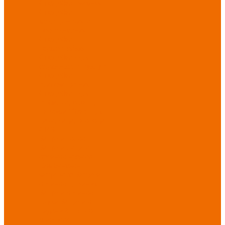
Спецобувь зимняя
Спецобувь
медицинская и
повседневная
Спецобувь
термостойкая
Спецобувь для
охранных структур
Спецобувь
влагозащитная
Спецобувь для
рыбалки, охоты,
туризма
Обувь для
дачи, сада, огорода
СИЗ
Защита головы
Защита лица и
органов зрения
Комбинезоны
защитные
Защита
органов дыхания
Защита органов
слуха
Защита от
падений с высоты
Фартуки,