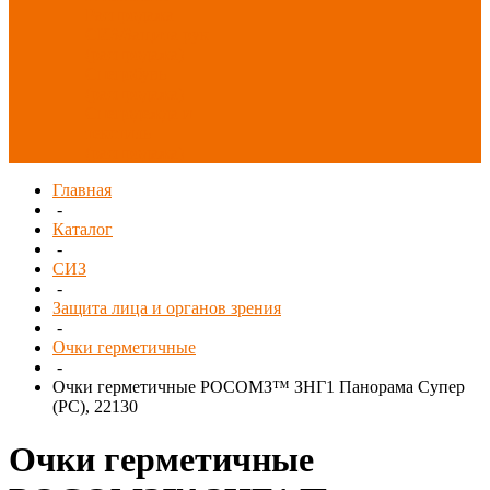
Распродажа
СИЗ/Защита рук
(распродажа)
Спецобувь
(распродажа)
Спецодежда и
текстиль
(распродажа)
Главная
-
Каталог
-
СИЗ
-
Защита лица и органов зрения
-
Очки герметичные
-
Очки герметичные РОСОМЗ™ ЗНГ1 Панорама Супер
(РС), 22130
Очки герметичные