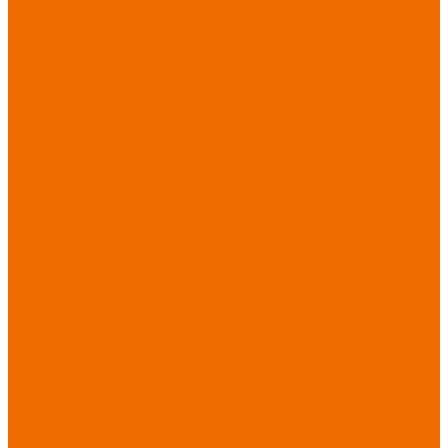
Новинки
ассортимента
Спецодежда
Спецодежда
зимняя
Спецодежда летняя
Спецодежда
защитная
Спецодежда для
охранных структур
Спецодежда для
рыбалки, охоты,
туризма
Спецодежда для
медицины
Спецодежда для
сферы услуг
Спецодежда для
пищевой
промышленности
Головные уборы
Трикотажные
изделия
Спецобувь
Спецобувь летняя