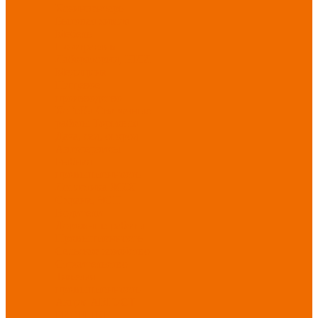
Хозинвентарь
Бытовая химия
Мебель
По отраслям
Лаборатории, НИИ
Медицина
Пищевое
производство
ХоРеКа
Сварочные
работы
Торговля
Дача, сад, огород
Автосервисы
Рыбная
промышленность
Логистика
ЖКХ
Охрана, ЧОП
Водители
Дорожные работы
Промышленность
Сельское хозяйство
Строительство
Тяжелая
промышленность
Акция АВГУСТ
PROFLINE