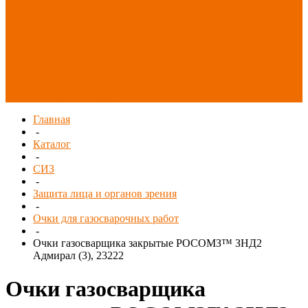
Распродажа
СИЗ/Защита рук
(распродажа)
Спецобувь
(распродажа)
Спецодежда и
текстиль
(распродажа)
Главная
-
Каталог
-
СИЗ
-
Защита лица и органов зрения
-
Очки для газосварочных работ
-
Очки газосварщика закрытые РОСОМЗ™ ЗНД2
Адмирал (3), 23222
Очки газосварщика