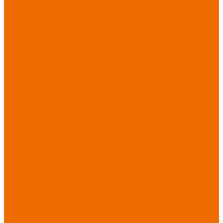
Хозинвентарь
Бытовая химия
Мебель
По отраслям
Лаборатории, НИИ
Медицина
Пищевое
производство
ХоРеКа
Сварочные
работы
Торговля
Дача, сад, огород
Автосервисы
Рыбная
промышленность
Логистика
ЖКХ
Охрана, ЧОП
Водители
Дорожные работы
Промышленность
Сельское хозяйство
Строительство
Тяжелая
промышленность
Акция АВГУСТ
PROFLINE