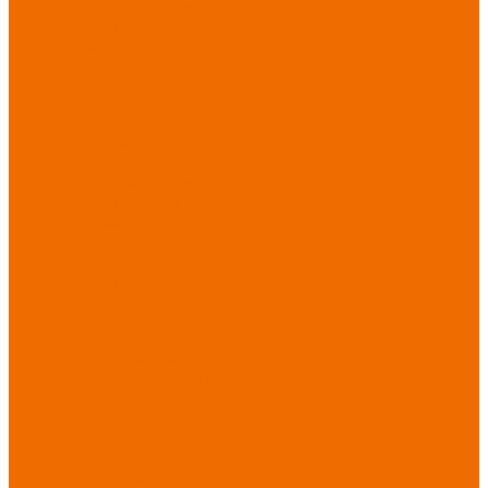
Спецобувь зимняя
Спецобувь
медицинская и
повседневная
Спецобувь
термостойкая
Спецобувь для
охранных структур
Спецобувь
влагозащитная
Спецобувь для
рыбалки, охоты,
туризма
Обувь для
дачи, сада, огорода
СИЗ
Защита головы
Защита лица и
органов зрения
Комбинезоны
защитные
Защита
органов дыхания
Защита органов
слуха
Защита от
падений с высоты
Фартуки,