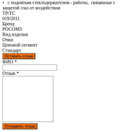
• с поднятым стеклодержателем - работы, связанные с
защитой глаз от воздействия
ТР/ТС
019/2011
Бренд
РОСОМЗ
Вид изделия
Очки
Ценовой сегмент
Стандарт
Оставить отзыв
Ваш отзыв был отправлен!
ФИО
*
Отзыв
*
Отправить отзыв