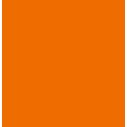
Новинки
ассортимента
Спецодежда
Спецодежда
зимняя
Спецодежда летняя
Спецодежда
защитная
Спецодежда для
охранных структур
Спецодежда для
рыбалки, охоты,
туризма
Спецодежда для
медицины
Спецодежда для
сферы услуг
Спецодежда для
пищевой
промышленности
Головные уборы
Трикотажные
изделия
Спецобувь
Спецобувь летняя