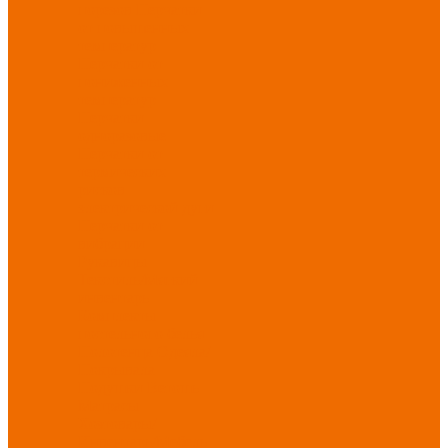
порезов
Перчатки
от повышенных
температур
Перчатки от
пониженных
температур
Перчатки
одноразовые
Перчатки от
термических
рисков
электрической дуги
Перчатки от
вибрации
Рукавицы
Текстиль/Мягкий
инвентарь
Комплекты
постельного белья
Полотенца
Одеяла/
Покрывала
Подушки
Ветошь
Матрасы
Хозтовары/
Инвентарь/Мебель