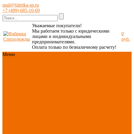
mail@fabrika-sp.ru
+7 (499) 685-10-69
Уважаемые покупатели!
Мы работаем только с юридическими
0
лицами и индивидуальными
руб.
предпринимателями.
Оплата только по безналичному расчету!
Меню
Каталог
Каталог
Новинки
ассортимента
Спецодежда
Спецобувь
СИЗ
Защита рук
Текстиль/Мягкий
инвентарь
Хозтовары/
Инвентарь/Мебель
По отраслям
Акция
АВГУСТ
PROFLINE
Распродажа