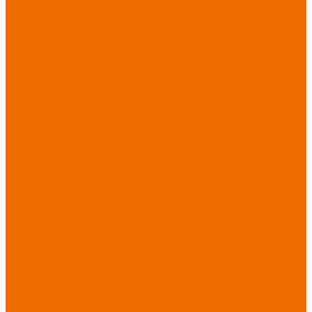
Спецобувь зимняя
Спецобувь
медицинская и
повседневная
Спецобувь
термостойкая
Спецобувь для
охранных структур
Спецобувь
влагозащитная
Спецобувь для
рыбалки, охоты,
туризма
Обувь для
дачи, сада, огорода
СИЗ
Защита головы
Защита лица и
органов зрения
Комбинезоны
защитные
Защита
органов дыхания
Защита органов
слуха
Защита от
падений с высоты
Фартуки,