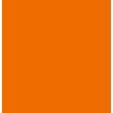
порезов
Перчатки
от повышенных
температур
Перчатки от
пониженных
температур
Перчатки
одноразовые
Перчатки от
термических
рисков
электрической дуги
Перчатки от
вибрации
Рукавицы
Текстиль/Мягкий
инвентарь
Комплекты
постельного белья
Полотенца
Одеяла/
Покрывала
Подушки
Ветошь
Матрасы
Хозтовары/
Инвентарь/Мебель