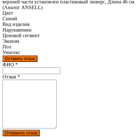
верхней части установлен пластиковый люверс. Длина 46 см.
(Аналог ANSELL)
Цвет
Синий
Вид изделия
Нарукавники
Ценовой сегмент
Эконом
Пол
Унисекс
Оставить отзыв
Ваш отзыв был отправлен!
ФИО
*
Отзыв
*
Отправить отзыв