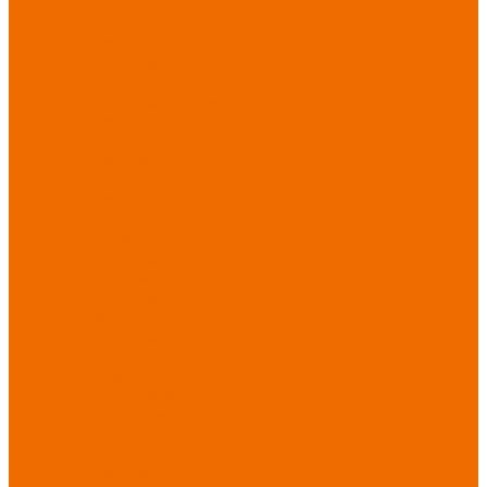
Новинки
ассортимента
Спецодежда
Спецодежда
зимняя
Спецодежда летняя
Спецодежда
защитная
Спецодежда для
охранных структур
Спецодежда для
рыбалки, охоты,
туризма
Спецодежда для
медицины
Спецодежда для
сферы услуг
Спецодежда для
пищевой
промышленности
Головные уборы
Трикотажные
изделия
Спецобувь
Спецобувь летняя