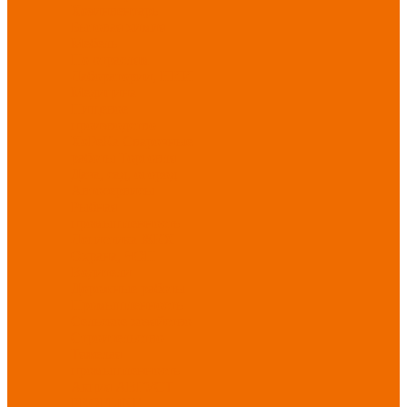
Хозинвентарь
Бытовая химия
Мебель
По отраслям
Лаборатории, НИИ
Медицина
Пищевое
производство
ХоРеКа
Сварочные
работы
Торговля
Дача, сад, огород
Автосервисы
Рыбная
промышленность
Логистика
ЖКХ
Охрана, ЧОП
Водители
Дорожные работы
Промышленность
Сельское хозяйство
Строительство
Тяжелая
промышленность
Акция АВГУСТ
PROFLINE