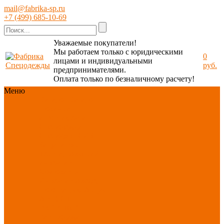
mail@fabrika-sp.ru
+7 (499) 685-10-69
Уважаемые покупатели!
Мы работаем только с юридическими
0
лицами и индивидуальными
руб.
предпринимателями.
Оплата только по безналичному расчету!
Меню
Каталог
Каталог
Новинки
ассортимента
Спецодежда
Спецобувь
СИЗ
Защита рук
Текстиль/Мягкий
инвентарь
Хозтовары/
Инвентарь/Мебель
По отраслям
Акция
АВГУСТ
PROFLINE
Распродажа