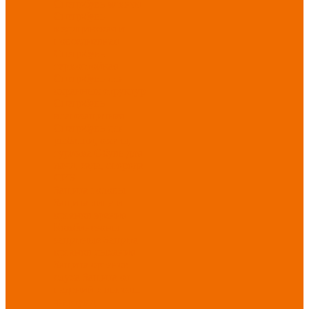
Спецобувь зимняя
Спецобувь
медицинская и
повседневная
Спецобувь
термостойкая
Спецобувь для
охранных структур
Спецобувь
влагозащитная
Спецобувь для
рыбалки, охоты,
туризма
Обувь для
дачи, сада, огорода
СИЗ
Защита головы
Защита лица и
органов зрения
Комбинезоны
защитные
Защита
органов дыхания
Защита органов
слуха
Защита от
падений с высоты
Фартуки,