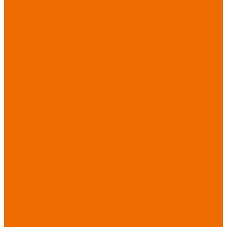
Хозинвентарь
Бытовая химия
Мебель
По отраслям
Лаборатории, НИИ
Медицина
Пищевое
производство
ХоРеКа
Сварочные
работы
Торговля
Дача, сад, огород
Автосервисы
Рыбная
промышленность
Логистика
ЖКХ
Охрана, ЧОП
Водители
Дорожные работы
Промышленность
Сельское хозяйство
Строительство
Тяжелая
промышленность
Акция АВГУСТ
PROFLINE