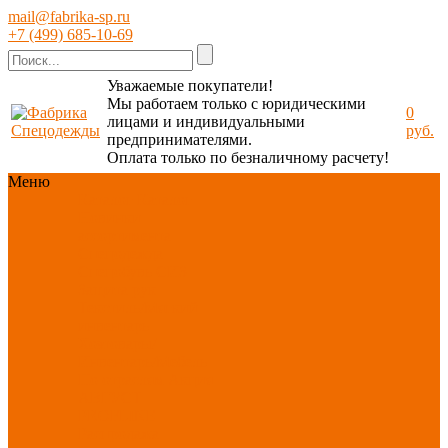
mail@fabrika-sp.ru
+7 (499) 685-10-69
Уважаемые покупатели!
Мы работаем только с юридическими
0
лицами и индивидуальными
руб.
предпринимателями.
Оплата только по безналичному расчету!
Меню
Каталог
Каталог
Новинки
ассортимента
Спецодежда
Спецобувь
СИЗ
Защита рук
Текстиль/Мягкий
инвентарь
Хозтовары/
Инвентарь/Мебель
По отраслям
Акция
АВГУСТ
PROFLINE
Распродажа