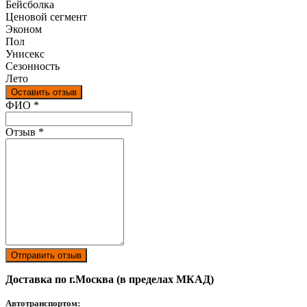
Бейсболка
Ценовой сегмент
Эконом
Пол
Унисекс
Сезонность
Лето
Оставить отзыв
Ваш отзыв был отправлен!
ФИО
*
Отзыв
*
Отправить отзыв
Доставка по г.Москва (в пределах МКАД)
Автотранспортом: