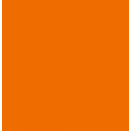
порезов
Перчатки
от повышенных
температур
Перчатки от
пониженных
температур
Перчатки
одноразовые
Перчатки от
термических
рисков
электрической дуги
Перчатки от
вибрации
Рукавицы
Текстиль/Мягкий
инвентарь
Комплекты
постельного белья
Полотенца
Одеяла/
Покрывала
Подушки
Ветошь
Матрасы
Хозтовары/
Инвентарь/Мебель