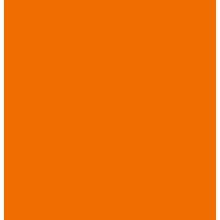
Новинки
ассортимента
Спецодежда
Спецодежда
зимняя
Спецодежда летняя
Спецодежда
защитная
Спецодежда для
охранных структур
Спецодежда для
рыбалки, охоты,
туризма
Спецодежда для
медицины
Спецодежда для
сферы услуг
Спецодежда для
пищевой
промышленности
Головные уборы
Трикотажные
изделия
Спецобувь
Спецобувь летняя