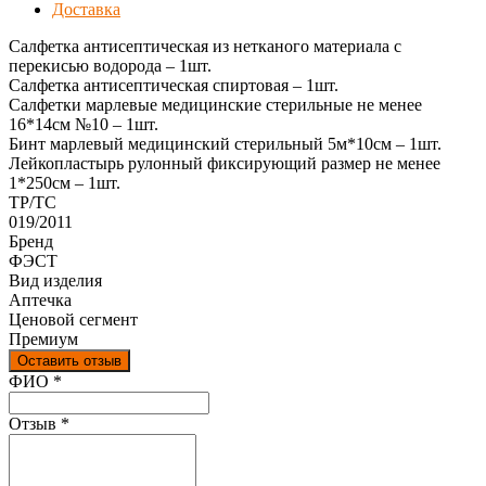
Доставка
Салфетка антисептическая из нетканого материала с
перекисью водорода – 1шт.
Салфетка антисептическая спиртовая – 1шт.
Салфетки марлевые медицинские стерильные не менее
16*14см №10 – 1шт.
Бинт марлевый медицинский стерильный 5м*10см – 1шт.
Лейкопластырь рулонный фиксирующий размер не менее
1*250см – 1шт.
ТР/ТС
019/2011
Бренд
ФЭСТ
Вид изделия
Аптечка
Ценовой сегмент
Премиум
Оставить отзыв
Ваш отзыв был отправлен!
ФИО
*
Отзыв
*