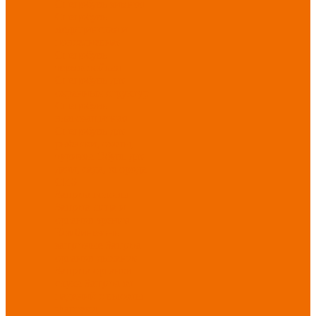
Спецобувь зимняя
Спецобувь
медицинская и
повседневная
Спецобувь
термостойкая
Спецобувь для
охранных структур
Спецобувь
влагозащитная
Спецобувь для
рыбалки, охоты,
туризма
Обувь для
дачи, сада, огорода
СИЗ
Защита головы
Защита лица и
органов зрения
Комбинезоны
защитные
Защита
органов дыхания
Защита органов
слуха
Защита от
падений с высоты
Фартуки,