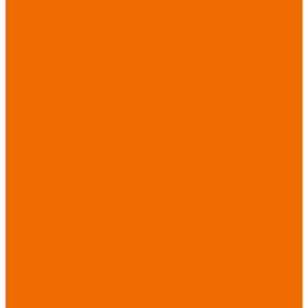
порезов
Перчатки
от повышенных
температур
Перчатки от
пониженных
температур
Перчатки
одноразовые
Перчатки от
термических
рисков
электрической дуги
Перчатки от
вибрации
Рукавицы
Текстиль/Мягкий
инвентарь
Комплекты
постельного белья
Полотенца
Одеяла/
Покрывала
Подушки
Ветошь
Матрасы
Хозтовары/
Инвентарь/Мебель