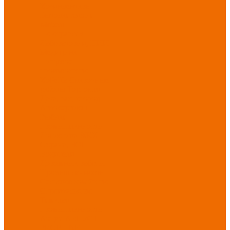
Хозинвентарь
Бытовая химия
Мебель
По отраслям
Лаборатории, НИИ
Медицина
Пищевое
производство
ХоРеКа
Сварочные
работы
Торговля
Дача, сад, огород
Автосервисы
Рыбная
промышленность
Логистика
ЖКХ
Охрана, ЧОП
Водители
Дорожные работы
Промышленность
Сельское хозяйство
Строительство
Тяжелая
промышленность
Акция АВГУСТ
PROFLINE