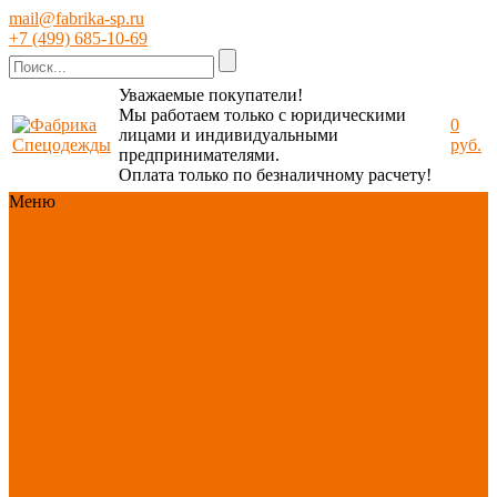
mail@fabrika-sp.ru
+7 (499) 685-10-69
Уважаемые покупатели!
Мы работаем только с юридическими
0
лицами и индивидуальными
руб.
предпринимателями.
Оплата только по безналичному расчету!
Меню
Каталог
Каталог
Новинки
ассортимента
Спецодежда
Спецобувь
СИЗ
Защита рук
Текстиль/Мягкий
инвентарь
Хозтовары/
Инвентарь/Мебель
По отраслям
Акция
АВГУСТ
PROFLINE
Распродажа