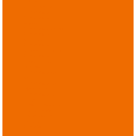
Новинки
ассортимента
Спецодежда
Спецодежда
зимняя
Спецодежда летняя
Спецодежда
защитная
Спецодежда для
охранных структур
Спецодежда для
рыбалки, охоты,
туризма
Спецодежда для
медицины
Спецодежда для
сферы услуг
Спецодежда для
пищевой
промышленности
Головные уборы
Трикотажные
изделия
Спецобувь
Спецобувь летняя