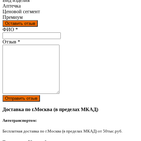
Вид изделия
Аптечка
Ценовой сегмент
Премиум
Оставить отзыв
Ваш отзыв был отправлен!
ФИО
*
Отзыв
*
Отправить отзыв
Доставка по г.Москва (в пределах МКАД)
Автотранспортом:
Бесплатная доставка по г.Москва (в пределах МКАД) от 50тыс.руб.