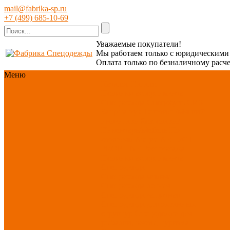
mail@fabrika-sp.ru
+7 (499) 685-10-69
Уважаемые покупатели!
Мы работаем только с юридическим
Оплата только по безналичному расче
Меню
Каталог
Каталог
Новинки ассортимента
Спецодежда
Спецобувь
СИЗ
Защита рук
Текстиль/Мягкий
инвентарь
Хозтовары/
Инвентарь/Мебель
По
отраслям
Акция АВГУСТ
PROFLINE
Распродажа
Новинки ассортимента
Спецодежда
Спецодежда зимняя
Спецодежда летняя
Спецодежда защитная
Спецодежда для охранных
структур
Спецодежда для
рыбалки, охоты, туризма