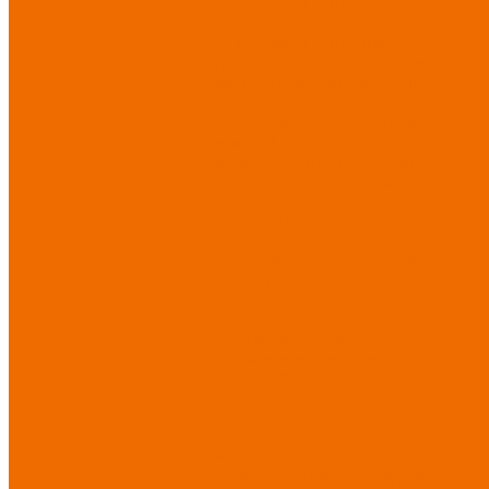
Спецодежда для медицины
Спецодежда для сферы услуг
Спецодежда для пищевой
промышленности
Головные
уборы
Трикотажные изделия
Спецобувь
Спецобувь летняя
Спецобувь
зимняя
Спецобувь
медицинская и повседневная
Спецобувь термостойкая
Спецобувь для охранных
структур
Спецобувь
влагозащитная
Спецобувь
для рыбалки, охоты, туризма
Обувь для дачи, сада, огорода
СИЗ
Защита головы
Защита лица
и органов зрения
Комбинезоны защитные
Защита органов дыхания
Защита органов слуха
Защита от падений с высоты
Фартуки, нарукавники
защитные
Дерматологические средства