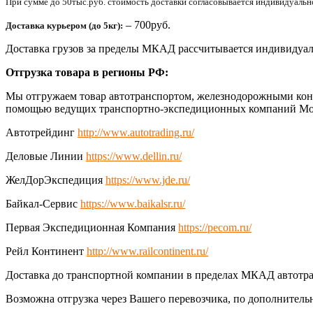
При сумме до 50тыс.руб. стоимость доставки согласовывается индивидуально 
– 700руб.
Доставка курьером (до 5кг):
Доставка грузов за пределы МКАД рассчитывается индивидуал
Отгрузка товара в регионы РФ:
Мы отгружаем товар автотранспортом, железнодорожными конт
помощью ведущих транспортно-экспедиционных компаний Мо
Автотрейдинг
http://www.autotrading.ru/
Деловые Линии
https://www.dellin.ru/
ЖелДорЭкспедиция
https://www.jde.ru/
Байкал-Сервис
https://www.baikalsr.ru/
Первая Экспедиционная Компания
https://pecom.ru/
Рейл Континент
http://www.railcontinent.ru/
Доставка до транспортной компании в пределах МКАД автотра
Возможна отгрузка через Вашего перевозчика, по дополнитель