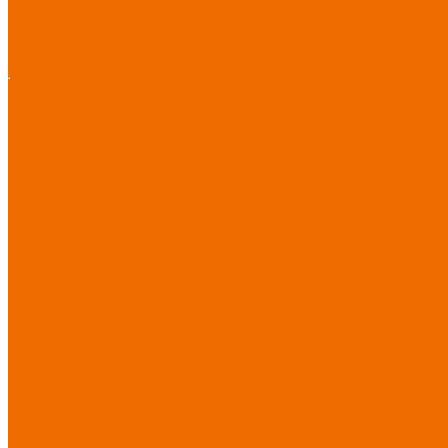
Диэлектрические средства
безопасности
Одноразовые
средства защиты
Защита
Услуг
коленей
Безопасность
Пошив
О компании
О компании
рабочего места
логоти
Защита рук
Нанесе
Перчатки от ударных
воздействий
Перчатки от
механических воздействий
Перчатки масло-
бензостойкие
Перчатки от
химических воздействий
Перчатки от порезов
Перчатки от повышенных
температур
Перчатки от
пониженных температур
Перчатки одноразовые
Перчатки от термических
рисков электрической дуги
Перчатки от вибрации
Рукавицы
Текстиль/Мягкий инвентарь
Комплекты постельного
белья
Полотенца
Одеяла/
Покрывала
Подушки
Ветошь