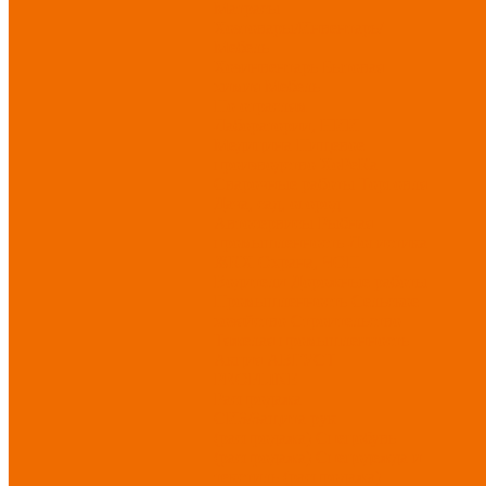
Матрасы
Хозтовары/Инвентарь/
Мебель
Хозинвентарь
Бытовая
химия
Мебель
По отраслям
Лаборатории, НИИ
Медицина
Пищевое
производство
ХоРеКа
Сварочные работы
Торговля
Дача, сад, огород
Автосервисы
Рыбная
промышленность
Логистика
ЖКХ
Охрана, ЧОП
Водители
Дорожные работы
Промышленность
Сельское
хозяйство
Строительство
Тяжелая промышленность
Акция АВГУСТ
PROFLINE
Распродажа
СИЗ/Защита рук
(распродажа)
Спецобувь
(распродажа)
Спецодежда и
текстиль (распродажа)