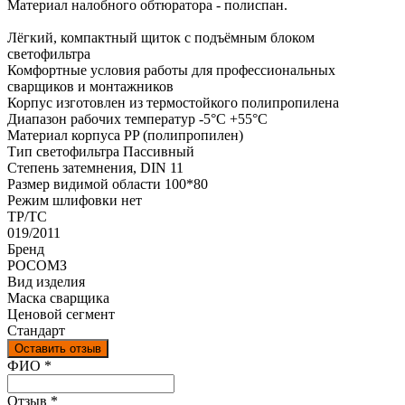
Материал налобного обтюратора - полиспан.
Лёгкий, компактный щиток с подъёмным блоком
светофильтра
Комфортные условия работы для профессиональных
сварщиков и монтажников
Корпус изготовлен из термостойкого полипропилена
Диапазон рабочих температур -5°C +55°C
Материал корпуса PP (полипропилен)
Тип светофильтра Пассивный
Степень затемнения, DIN 11
Размер видимой области 100*80
Режим шлифовки нет
ТР/ТС
019/2011
Бренд
РОСОМЗ
Вид изделия
Маска сварщика
Ценовой сегмент
Стандарт
Оставить отзыв
Ваш отзыв был отправлен!
ФИО
*
Отзыв
*