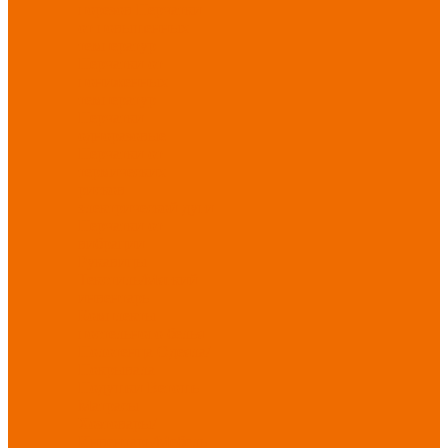
порезов
Перчатки
от повышенных
температур
Перчатки от
пониженных
температур
Перчатки
одноразовые
Перчатки от
термических
рисков
электрической дуги
Перчатки от
вибрации
Рукавицы
Текстиль/Мягкий
инвентарь
Комплекты
постельного белья
Полотенца
Одеяла/
Покрывала
Подушки
Ветошь
Матрасы
Хозтовары/
Инвентарь/Мебель