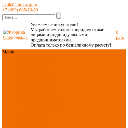
mail@fabrika-sp.ru
+7 (499) 685-10-69
Уважаемые покупатели!
Мы работаем только с юридическими
0
лицами и индивидуальными
руб.
предпринимателями.
Оплата только по безналичному расчету!
Меню
Каталог
Каталог
Новинки
ассортимента
Спецодежда
Спецобувь
СИЗ
Защита рук
Текстиль/Мягкий
инвентарь
Хозтовары/
Инвентарь/Мебель
По отраслям
Акция
АВГУСТ
PROFLINE
Распродажа