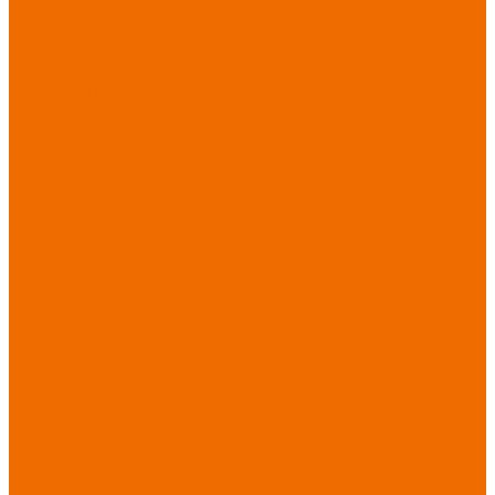
Хозинвентарь
Бытовая химия
Мебель
По отраслям
Лаборатории, НИИ
Медицина
Пищевое
производство
ХоРеКа
Сварочные
работы
Торговля
Дача, сад, огород
Автосервисы
Рыбная
промышленность
Логистика
ЖКХ
Охрана, ЧОП
Водители
Дорожные работы
Промышленность
Сельское хозяйство
Строительство
Тяжелая
промышленность
Акция АВГУСТ
PROFLINE