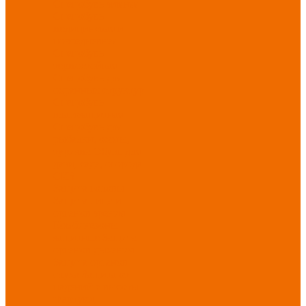
Спецобувь зимняя
Спецобувь
медицинская и
повседневная
Спецобувь
термостойкая
Спецобувь для
охранных структур
Спецобувь
влагозащитная
Спецобувь для
рыбалки, охоты,
туризма
Обувь для
дачи, сада, огорода
СИЗ
Защита головы
Защита лица и
органов зрения
Комбинезоны
защитные
Защита
органов дыхания
Защита органов
слуха
Защита от
падений с высоты
Фартуки,