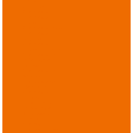
Новинки
ассортимента
Спецодежда
Спецодежда
зимняя
Спецодежда летняя
Спецодежда
защитная
Спецодежда для
охранных структур
Спецодежда для
рыбалки, охоты,
туризма
Спецодежда для
медицины
Спецодежда для
сферы услуг
Спецодежда для
пищевой
промышленности
Головные уборы
Трикотажные
изделия
Спецобувь
Спецобувь летняя