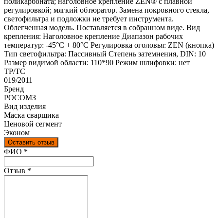
поликарбоната; наголовное крепление ZEN® с плавной
регулировкой; мягкий обтюратор. Замена покровного стекла,
светофильтра и подложки не требует инструмента.
Облегченная модель. Поставляется в собранном виде. Вид
крепления: Наголовное крепление Диапазон рабочих
температур: -45°C + 80°C Регулировка оголовья: ZEN (кнопка)
Тип светофильтра: Пассивный Степень затемнения, DIN: 10
Размер видимой области: 110*90 Режим шлифовки: нет
ТР/ТС
019/2011
Бренд
РОСОМЗ
Вид изделия
Маска сварщика
Ценовой сегмент
Эконом
Оставить отзыв
Ваш отзыв был отправлен!
ФИО
*
Отзыв
*