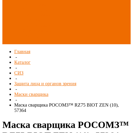
Распродажа
СИЗ/Защита рук
(распродажа)
Спецобувь
(распродажа)
Спецодежда и
текстиль
(распродажа)
Главная
-
Каталог
-
СИЗ
-
Защита лица и органов зрения
-
Маски сварщика
-
Маска сварщика РОСОМЗ™ RZ75 BIOT ZEN (10),
57364
Маска сварщика РОСОМЗ™