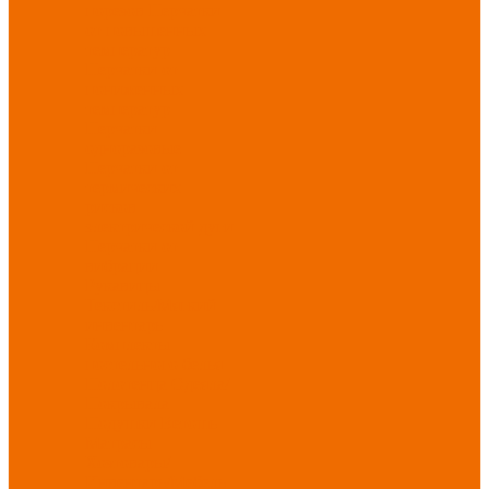
порезов
Перчатки
от повышенных
температур
Перчатки от
пониженных
температур
Перчатки
одноразовые
Перчатки от
термических
рисков
электрической дуги
Перчатки от
вибрации
Рукавицы
Текстиль/Мягкий
инвентарь
Комплекты
постельного белья
Полотенца
Одеяла/
Покрывала
Подушки
Ветошь
Матрасы
Хозтовары/
Инвентарь/Мебель