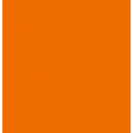
Хозинвентарь
Бытовая химия
Мебель
По отраслям
Лаборатории, НИИ
Медицина
Пищевое
производство
ХоРеКа
Сварочные
работы
Торговля
Дача, сад, огород
Автосервисы
Рыбная
промышленность
Логистика
ЖКХ
Охрана, ЧОП
Водители
Дорожные работы
Промышленность
Сельское хозяйство
Строительство
Тяжелая
промышленность
Акция АВГУСТ
PROFLINE