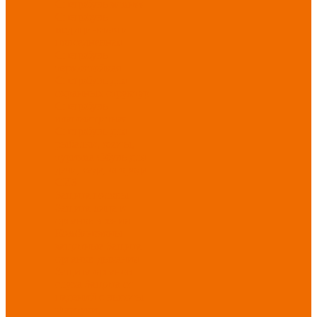
Спецобувь зимняя
Спецобувь
медицинская и
повседневная
Спецобувь
термостойкая
Спецобувь для
охранных структур
Спецобувь
влагозащитная
Спецобувь для
рыбалки, охоты,
туризма
Обувь для
дачи, сада, огорода
СИЗ
Защита головы
Защита лица и
органов зрения
Комбинезоны
защитные
Защита
органов дыхания
Защита органов
слуха
Защита от
падений с высоты
Фартуки,