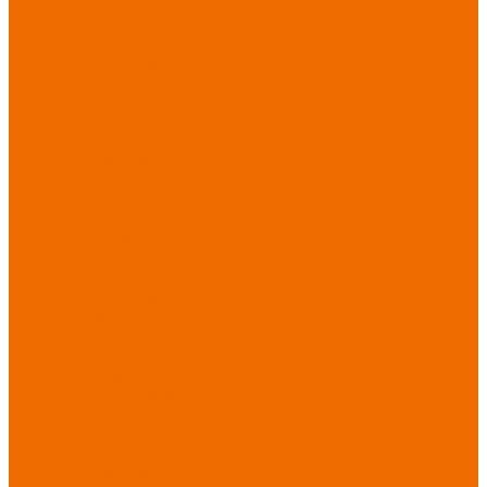
Новинки
ассортимента
Спецодежда
Спецодежда
зимняя
Спецодежда летняя
Спецодежда
защитная
Спецодежда для
охранных структур
Спецодежда для
рыбалки, охоты,
туризма
Спецодежда для
медицины
Спецодежда для
сферы услуг
Спецодежда для
пищевой
промышленности
Головные уборы
Трикотажные
изделия
Спецобувь
Спецобувь летняя