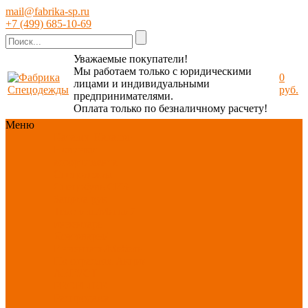
mail@fabrika-sp.ru
+7 (499) 685-10-69
Уважаемые покупатели!
Мы работаем только с юридическими
0
лицами и индивидуальными
руб.
предпринимателями.
Оплата только по безналичному расчету!
Меню
Каталог
Каталог
Новинки
ассортимента
Спецодежда
Спецобувь
СИЗ
Защита рук
Текстиль/Мягкий
инвентарь
Хозтовары/
Инвентарь/Мебель
По отраслям
Акция
АВГУСТ
PROFLINE
Распродажа