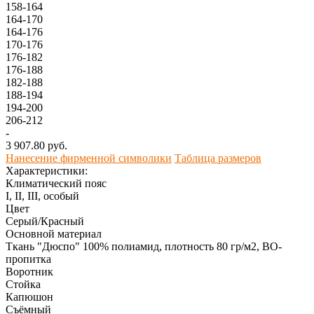
158-164
164-170
164-176
170-176
176-182
176-188
182-188
188-194
194-200
206-212
-
3 907.80 руб.
Нанесение фирменной символики
Таблица размеров
Характеристики:
Климатический пояс
I, II, III, особый
Цвет
Серый/Красный
Основной материал
Ткань "Дюспо" 100% полиамид, плотность 80 гр/м2, ВО-
пропитка
Воротник
Стойка
Капюшон
Съёмный