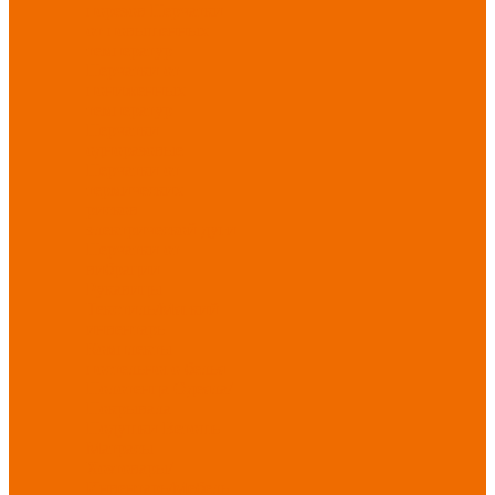
порезов
Перчатки
от повышенных
температур
Перчатки от
пониженных
температур
Перчатки
одноразовые
Перчатки от
термических
рисков
электрической дуги
Перчатки от
вибрации
Рукавицы
Текстиль/Мягкий
инвентарь
Комплекты
постельного белья
Полотенца
Одеяла/
Покрывала
Подушки
Ветошь
Матрасы
Хозтовары/
Инвентарь/Мебель