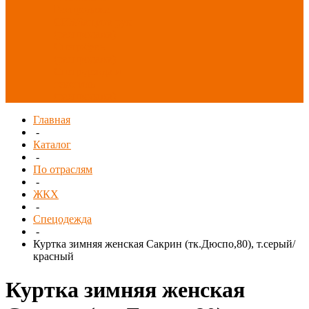
Распродажа
СИЗ/Защита рук
(распродажа)
Спецобувь
(распродажа)
Спецодежда и
текстиль
(распродажа)
Главная
-
Каталог
-
По отраслям
-
ЖКХ
-
Спецодежда
-
Куртка зимняя женская Сакрин (тк.Дюспо,80), т.серый/
красный
Куртка зимняя женская