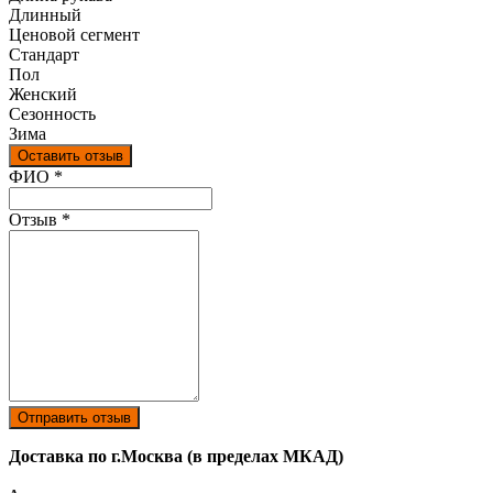
Длинный
Ценовой сегмент
Стандарт
Пол
Женский
Сезонность
Зима
Оставить отзыв
Ваш отзыв был отправлен!
ФИО
*
Отзыв
*
Отправить отзыв
Доставка по г.Москва (в пределах МКАД)