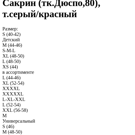
Сакрин (тк.Дюспо,80),
т.серый/красный
Размер:
S (40-42)
Детский
M (44-46)
S-M-L
XL (48-50)
L (48-50)
XS (44)
в ассортименте
L (44-46)
XL (52-54)
XXXXL
XXXXXL
L-XL-XXL
L (52-54)
XXL (56-58)
M
Универсальный
S (46)
M (48-50)