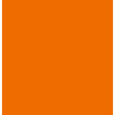
Хозинвентарь
Бытовая химия
Мебель
По отраслям
Лаборатории, НИИ
Медицина
Пищевое
производство
ХоРеКа
Сварочные
работы
Торговля
Дача, сад, огород
Автосервисы
Рыбная
промышленность
Логистика
ЖКХ
Охрана, ЧОП
Водители
Дорожные работы
Промышленность
Сельское хозяйство
Строительство
Тяжелая
промышленность
Акция АВГУСТ
PROFLINE