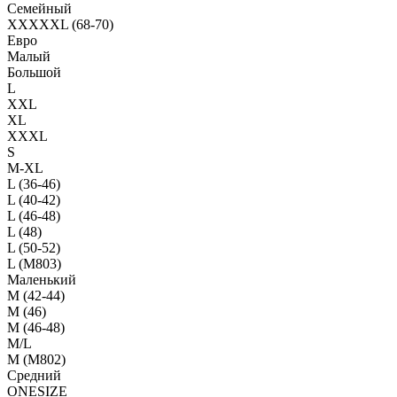
Семейный
XXXXXL (68-70)
Евро
Малый
Большой
L
XXL
XL
XXXL
S
M-XL
L (36-46)
L (40-42)
L (46-48)
L (48)
L (50-52)
L (M803)
Маленький
М (42-44)
M (46)
M (46-48)
M/L
M (M802)
Средний
ONESIZE