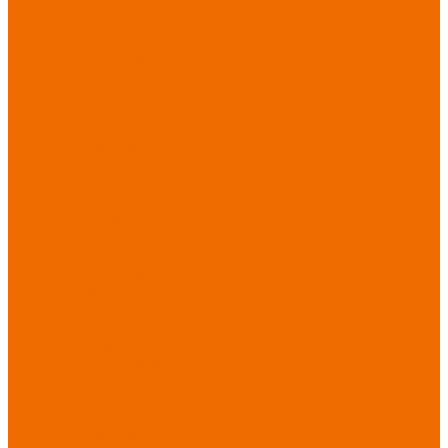
Новинки
ассортимента
Спецодежда
Спецодежда
зимняя
Спецодежда летняя
Спецодежда
защитная
Спецодежда для
охранных структур
Спецодежда для
рыбалки, охоты,
туризма
Спецодежда для
медицины
Спецодежда для
сферы услуг
Спецодежда для
пищевой
промышленности
Головные уборы
Трикотажные
изделия
Спецобувь
Спецобувь летняя