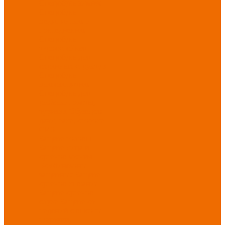
Спецобувь зимняя
Спецобувь
медицинская и
повседневная
Спецобувь
термостойкая
Спецобувь для
охранных структур
Спецобувь
влагозащитная
Спецобувь для
рыбалки, охоты,
туризма
Обувь для
дачи, сада, огорода
СИЗ
Защита головы
Защита лица и
органов зрения
Комбинезоны
защитные
Защита
органов дыхания
Защита органов
слуха
Защита от
падений с высоты
Фартуки,