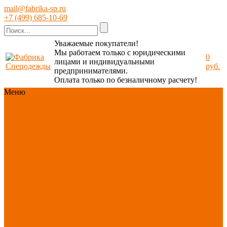
mail@fabrika-sp.ru
+7 (499) 685-10-69
Уважаемые покупатели!
Мы работаем только с юридическими
0
лицами и индивидуальными
руб.
предпринимателями.
Оплата только по безналичному расчету!
Меню
Каталог
Каталог
Новинки
ассортимента
Спецодежда
Спецобувь
СИЗ
Защита рук
Текстиль/Мягкий
инвентарь
Хозтовары/
Инвентарь/Мебель
По отраслям
Акция
АВГУСТ
PROFLINE
Распродажа