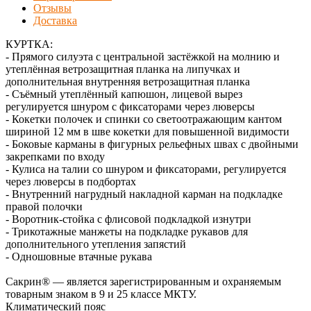
Отзывы
Доставка
КУРТКА:
- Прямого силуэта с центральной застёжкой на молнию и
утеплённая ветрозащитная планка на липучках и
дополнительная внутренняя ветрозащитная планка
- Съёмный утеплённый капюшон, лицевой вырез
регулируется шнуром с фиксаторами через люверсы
- Кокетки полочек и спинки со светоотражающим кантом
шириной 12 мм в шве кокетки для повышенной видимости
- Боковые карманы в фигурных рельефных швах с двойными
закрепками по входу
- Кулиса на талии со шнуром и фиксаторами, регулируется
через люверсы в подбортах
- Внутренний нагрудный накладной карман на подкладке
правой полочки
- Воротник-стойка с флисовой подкладкой изнутри
- Трикотажные манжеты на подкладке рукавов для
дополнительного утепления запястий
- Одношовные втачные рукава
Сакрин® — является зарегистрированным и охраняемым
товарным знаком в 9 и 25 классе МКТУ.
Климатический пояс