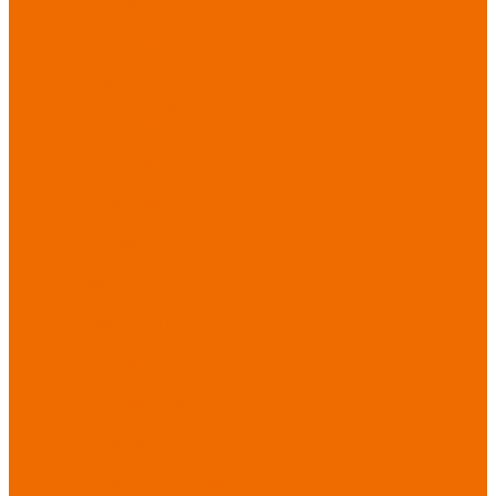
Новинки
ассортимента
Спецодежда
Спецодежда
зимняя
Спецодежда летняя
Спецодежда
защитная
Спецодежда для
охранных структур
Спецодежда для
рыбалки, охоты,
туризма
Спецодежда для
медицины
Спецодежда для
сферы услуг
Спецодежда для
пищевой
промышленности
Головные уборы
Трикотажные
изделия
Спецобувь
Спецобувь летняя