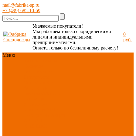
mail@fabrika-sp.ru
+7 (499) 685-10-69
Уважаемые покупатели!
Мы работаем только с юридическими
0
лицами и индивидуальными
руб.
предпринимателями.
Оплата только по безналичному расчету!
Меню
Каталог
Каталог
Новинки
ассортимента
Спецодежда
Спецобувь
СИЗ
Защита рук
Текстиль/Мягкий
инвентарь
Хозтовары/
Инвентарь/Мебель
По отраслям
Акция
АВГУСТ
PROFLINE
Распродажа