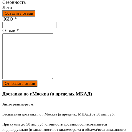
Сезонность
Лето
Оставить отзыв
Ваш отзыв был отправлен!
ФИО
*
Отзыв
*
Отправить отзыв
Доставка по г.Москва (в пределах МКАД)
Автотранспортом:
Бесплатная доставка по г.Москва (в пределах МКАД) от 50тыс.руб.
При сумме до 50тыс.руб. стоимость доставки согласовывается
индивидуально (в зависимости от километража и объема/веса заказанного