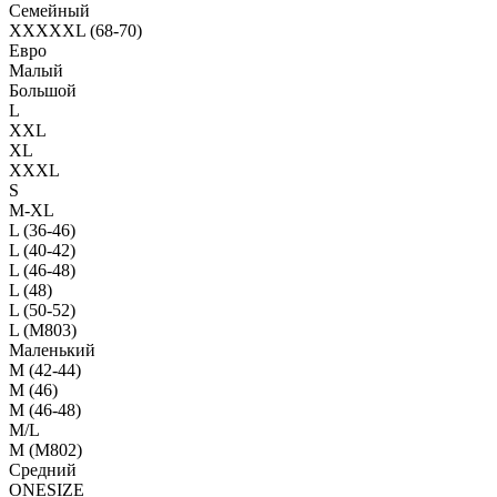
Семейный
XXXXXL (68-70)
Евро
Малый
Большой
L
XXL
XL
XXXL
S
M-XL
L (36-46)
L (40-42)
L (46-48)
L (48)
L (50-52)
L (M803)
Маленький
М (42-44)
M (46)
M (46-48)
M/L
M (M802)
Средний
ONESIZE