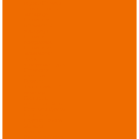
порезов
Перчатки
от повышенных
температур
Перчатки от
пониженных
температур
Перчатки
одноразовые
Перчатки от
термических
рисков
электрической дуги
Перчатки от
вибрации
Рукавицы
Текстиль/Мягкий
инвентарь
Комплекты
постельного белья
Полотенца
Одеяла/
Покрывала
Подушки
Ветошь
Матрасы
Хозтовары/
Инвентарь/Мебель