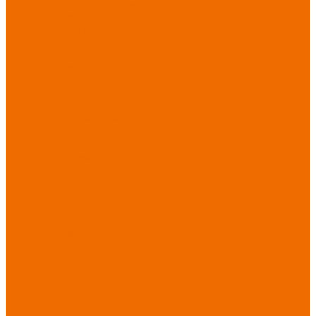
Спецобувь зимняя
Спецобувь
медицинская и
повседневная
Спецобувь
термостойкая
Спецобувь для
охранных структур
Спецобувь
влагозащитная
Спецобувь для
рыбалки, охоты,
туризма
Обувь для
дачи, сада, огорода
СИЗ
Защита головы
Защита лица и
органов зрения
Комбинезоны
защитные
Защита
органов дыхания
Защита органов
слуха
Защита от
падений с высоты
Фартуки,