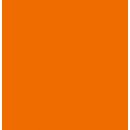
Хозинвентарь
Бытовая химия
Мебель
По отраслям
Лаборатории, НИИ
Медицина
Пищевое
производство
ХоРеКа
Сварочные
работы
Торговля
Дача, сад, огород
Автосервисы
Рыбная
промышленность
Логистика
ЖКХ
Охрана, ЧОП
Водители
Дорожные работы
Промышленность
Сельское хозяйство
Строительство
Тяжелая
промышленность
Акция АВГУСТ
PROFLINE