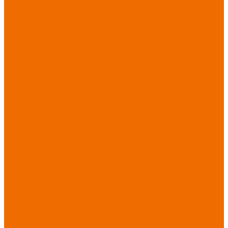
Спецобувь зимняя
Спецобувь
медицинская и
повседневная
Спецобувь
термостойкая
Спецобувь для
охранных структур
Спецобувь
влагозащитная
Спецобувь для
рыбалки, охоты,
туризма
Обувь для
дачи, сада, огорода
СИЗ
Защита головы
Защита лица и
органов зрения
Комбинезоны
защитные
Защита
органов дыхания
Защита органов
слуха
Защита от
падений с высоты
Фартуки,