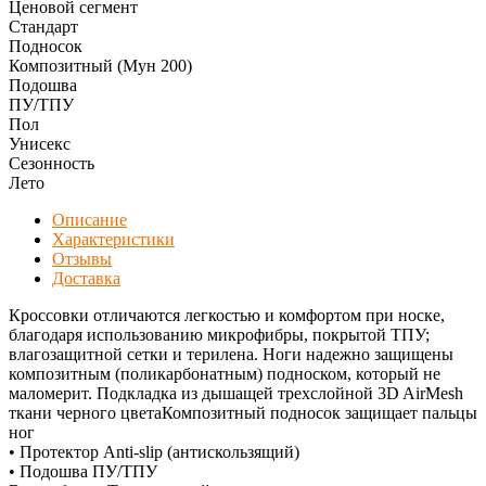
Ценовой сегмент
Стандарт
Подносок
Композитный (Мун 200)
Подошва
ПУ/ТПУ
Пол
Унисекс
Сезонность
Лето
Описание
Характеристики
Отзывы
Доставка
Кроссовки отличаются легкостью и комфортом при носке,
благодаря использованию микрофибры, покрытой ТПУ;
влагозащитной сетки и терилена. Ноги надежно защищены
композитным (поликарбонатным) подноском, который не
маломерит. Подкладка из дышащей трехслойной 3D AirMesh
ткани черного цветаКомпозитный подносок защищает пальцы
ног
• Протектор Anti-slip (антискользящий)
• Подошва ПУ/ТПУ