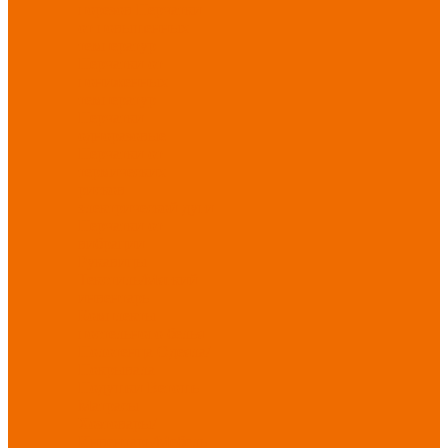
порезов
Перчатки
от повышенных
температур
Перчатки от
пониженных
температур
Перчатки
одноразовые
Перчатки от
термических
рисков
электрической дуги
Перчатки от
вибрации
Рукавицы
Текстиль/Мягкий
инвентарь
Комплекты
постельного белья
Полотенца
Одеяла/
Покрывала
Подушки
Ветошь
Матрасы
Хозтовары/
Инвентарь/Мебель