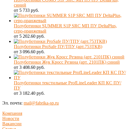
синий
от 5 733 руб.
Полуботинки SUMMER S1P SRC МП ПУ DeltaPlus,
серо-оранжевый
от 5 202.60 руб.
Полуботинки ProSafe ПУ/ТПУ (арт.753ТКВ)
от 3 096.60 руб.
Полуботинки Жук Кросс Резина (арт. 2101ПК) синий
от 3 408.60 руб.
Полуботинки текстильные ProfLineLeader КП КС ПУ/
ПУ
от 3 182.40 руб.
Эл. почта:
mail@fabrika-sp.ru
Компания
Новости
Вакансии
Статьи