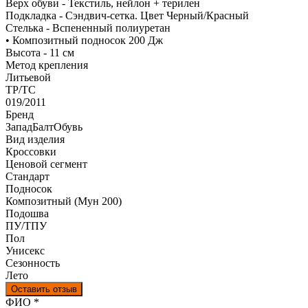
Верх обуви - Текстиль, нейлон + терилен
Подкладка - Сэндвич-сетка. Цвет Черный/Красный
Стелька - Вспененный полиуретан
• Композитный подносок 200 Дж
Высота - 11 см
Метод крепления
Литьевой
ТР/ТС
019/2011
Бренд
ЗападБалтОбувь
Вид изделия
Кроссовки
Ценовой сегмент
Стандарт
Подносок
Композитный (Мун 200)
Подошва
ПУ/ТПУ
Пол
Унисекс
Сезонность
Лето
Оставить отзыв
Ваш отзыв был отправлен!
ФИО
*