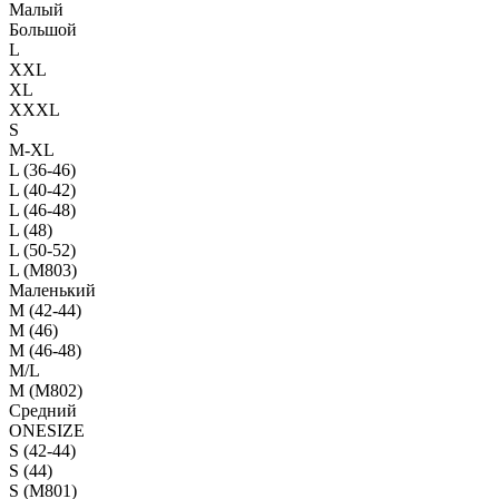
Малый
Большой
L
XXL
XL
XXXL
S
M-XL
L (36-46)
L (40-42)
L (46-48)
L (48)
L (50-52)
L (M803)
Маленький
М (42-44)
M (46)
M (46-48)
M/L
M (M802)
Средний
ONESIZE
S (42-44)
S (44)
S (M801)