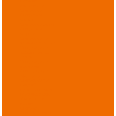
Новинки
ассортимента
Спецодежда
Спецодежда
зимняя
Спецодежда летняя
Спецодежда
защитная
Спецодежда для
охранных структур
Спецодежда для
рыбалки, охоты,
туризма
Спецодежда для
медицины
Спецодежда для
сферы услуг
Спецодежда для
пищевой
промышленности
Головные уборы
Трикотажные
изделия
Спецобувь
Спецобувь летняя