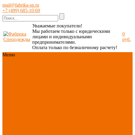
mail@fabrika-sp.ru
+7 (499) 685-10-69
Уважаемые покупатели!
Мы работаем только с юридическими
0
лицами и индивидуальными
руб.
предпринимателями.
Оплата только по безналичному расчету!
Меню
Каталог
Каталог
Новинки
ассортимента
Спецодежда
Спецобувь
СИЗ
Защита рук
Текстиль/Мягкий
инвентарь
Хозтовары/
Инвентарь/Мебель
По отраслям
Акция
АВГУСТ
PROFLINE
Распродажа