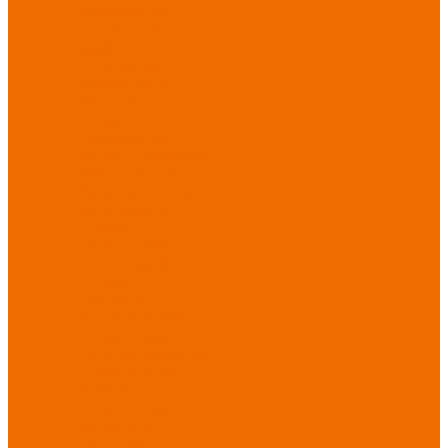
Хозинвентарь
Бытовая химия
Мебель
По отраслям
Лаборатории, НИИ
Медицина
Пищевое
производство
ХоРеКа
Сварочные
работы
Торговля
Дача, сад, огород
Автосервисы
Рыбная
промышленность
Логистика
ЖКХ
Охрана, ЧОП
Водители
Дорожные работы
Промышленность
Сельское хозяйство
Строительство
Тяжелая
промышленность
Акция АВГУСТ
PROFLINE