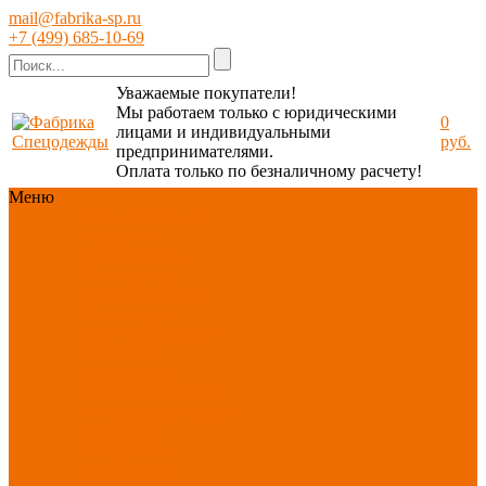
mail@fabrika-sp.ru
+7 (499) 685-10-69
Уважаемые покупатели!
Мы работаем только с юридическими
0
лицами и индивидуальными
руб.
предпринимателями.
Оплата только по безналичному расчету!
Меню
Каталог
Каталог
Новинки
ассортимента
Спецодежда
Спецобувь
СИЗ
Защита рук
Текстиль/Мягкий
инвентарь
Хозтовары/
Инвентарь/Мебель
По отраслям
Акция
АВГУСТ
PROFLINE
Распродажа