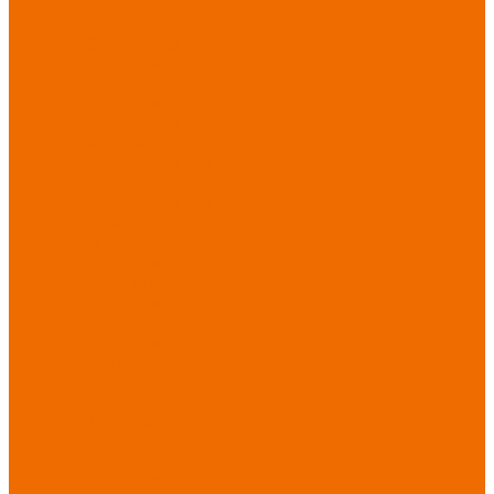
Новинки
ассортимента
Спецодежда
Спецодежда
зимняя
Спецодежда летняя
Спецодежда
защитная
Спецодежда для
охранных структур
Спецодежда для
рыбалки, охоты,
туризма
Спецодежда для
медицины
Спецодежда для
сферы услуг
Спецодежда для
пищевой
промышленности
Головные уборы
Трикотажные
изделия
Спецобувь
Спецобувь летняя