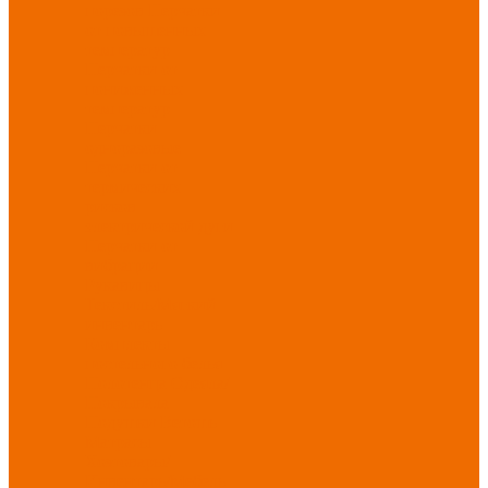
порезов
Перчатки
от повышенных
температур
Перчатки от
пониженных
температур
Перчатки
одноразовые
Перчатки от
термических
рисков
электрической дуги
Перчатки от
вибрации
Рукавицы
Текстиль/Мягкий
инвентарь
Комплекты
постельного белья
Полотенца
Одеяла/
Покрывала
Подушки
Ветошь
Матрасы
Хозтовары/
Инвентарь/Мебель