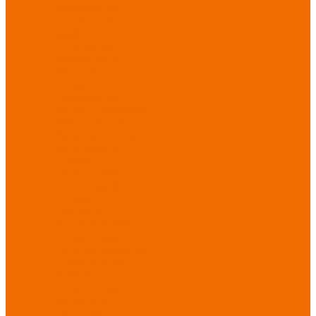
Хозинвентарь
Бытовая химия
Мебель
По отраслям
Лаборатории, НИИ
Медицина
Пищевое
производство
ХоРеКа
Сварочные
работы
Торговля
Дача, сад, огород
Автосервисы
Рыбная
промышленность
Логистика
ЖКХ
Охрана, ЧОП
Водители
Дорожные работы
Промышленность
Сельское хозяйство
Строительство
Тяжелая
промышленность
Акция АВГУСТ
PROFLINE