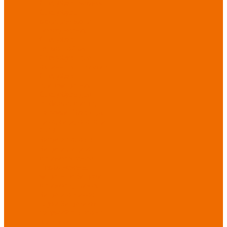
Спецобувь зимняя
Спецобувь
медицинская и
повседневная
Спецобувь
термостойкая
Спецобувь для
охранных структур
Спецобувь
влагозащитная
Спецобувь для
рыбалки, охоты,
туризма
Обувь для
дачи, сада, огорода
СИЗ
Защита головы
Защита лица и
органов зрения
Комбинезоны
защитные
Защита
органов дыхания
Защита органов
слуха
Защита от
падений с высоты
Фартуки,