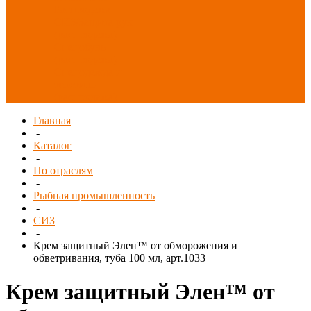
Распродажа
СИЗ/Защита рук
(распродажа)
Спецобувь
(распродажа)
Спецодежда и
текстиль
(распродажа)
Главная
-
Каталог
-
По отраслям
-
Рыбная промышленность
-
СИЗ
-
Крем защитный Элен™ от обморожения и
обветривания, туба 100 мл, арт.1033
Крем защитный Элен™ от