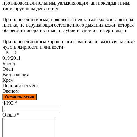
противовоспалительным, увлажняющим, антиоксидантным,
тонизирующим действием.
При нанесении крема, появляется невидимая морозозащитная
пленка, не нарушающая естественного дыхания кожи, которая
оберегает поверхностные и глубокие слои от потери влаги.
При нанесении крем хорошо впитывается, не вызывая на коже
чувств жирности и липкости.
ТР/ТС
019/2011
Бренд
Элен
Вид изделия
Крем
Ценовой сегмент
Эконом
Оставить отзыв
Ваш отзыв был отправлен!
ФИО
*
Отзыв
*