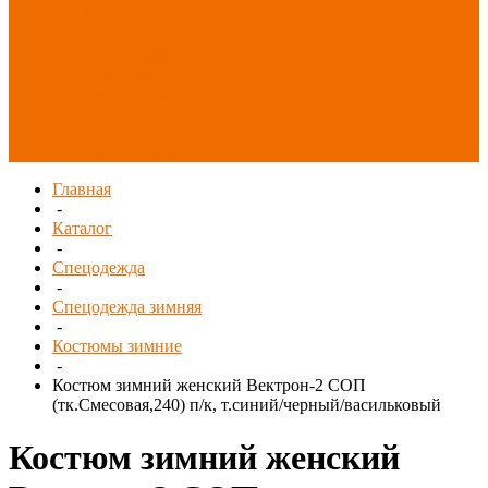
Распродажа
СИЗ/Защита рук
(распродажа)
Спецобувь
(распродажа)
Спецодежда и
текстиль
(распродажа)
Главная
-
Каталог
-
Спецодежда
-
Спецодежда зимняя
-
Костюмы зимние
-
Костюм зимний женский Вектрон-2 СОП
(тк.Смесовая,240) п/к, т.синий/черный/васильковый
Костюм зимний женский