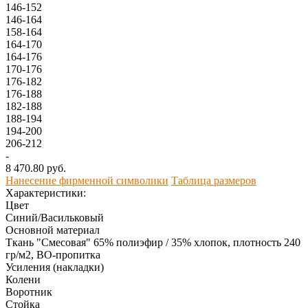
146-152
146-164
158-164
164-170
164-176
170-176
176-182
176-188
182-188
188-194
194-200
206-212
-
8 470.80 руб.
Нанесение фирменной символики
Таблица размеров
Характеристики:
Цвет
Синий/Васильковый
Основной материал
Ткань "Смесовая" 65% полиэфир / 35% хлопок, плотность 240
гр/м2, ВО-пропитка
Усиления (накладки)
Колени
Воротник
Стойка