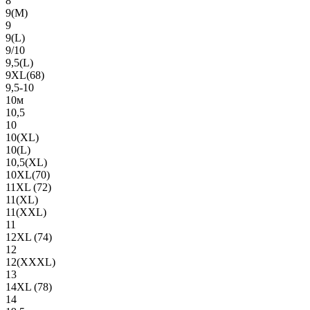
8
9(М)
9
9(L)
9/10
9,5(L)
9XL(68)
9,5-10
10м
10,5
10
10(XL)
10(L)
10,5(XL)
10XL(70)
11XL (72)
11(XL)
11(XXL)
11
12XL (74)
12
12(ХХХL)
13
14XL (78)
14