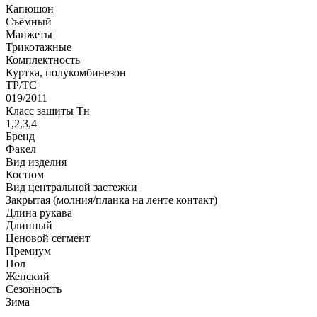
Капюшон
Съёмный
Манжеты
Трикотажные
Комплектность
Куртка, полукомбинезон
ТР/ТС
019/2011
Класс защиты Тн
1,2,3,4
Бренд
Факел
Вид изделия
Костюм
Вид центральной застежки
Закрытая (молния/планка на ленте контакт)
Длина рукава
Длинный
Ценовой сегмент
Премиум
Пол
Женский
Сезонность
Зима