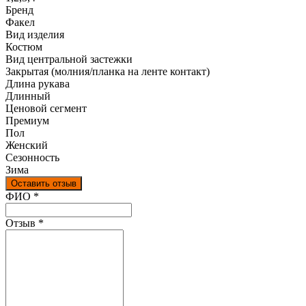
Бренд
Факел
Вид изделия
Костюм
Вид центральной застежки
Закрытая (молния/планка на ленте контакт)
Длина рукава
Длинный
Ценовой сегмент
Премиум
Пол
Женский
Сезонность
Зима
Оставить отзыв
Ваш отзыв был отправлен!
ФИО
*
Отзыв
*