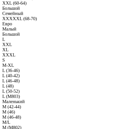
XXL (60-64)
Большой
Семейный
XXXXXL (68-70)
Евро
Малый
Большой
L
XXL
XL
XXXL
S
M-XL
L (36-46)
L (40-42)
L (46-48)
L (48)
L (50-52)
L (M803)
Маленький
М (42-44)
M (46)
M (46-48)
M/L
M (M802)