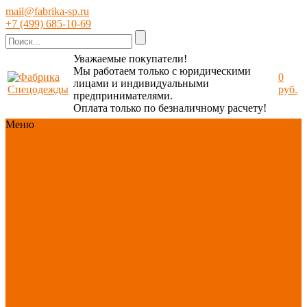
mail@fabrika-sp.ru
+7 (499) 685-10-69
Уважаемые покупатели!
Мы работаем только с юридическими
0
лицами и индивидуальными
руб.
предпринимателями.
Оплата только по безналичному расчету!
Меню
Каталог
Каталог
Новинки
ассортимента
Спецодежда
Спецобувь
СИЗ
Защита рук
Текстиль/Мягкий
инвентарь
Хозтовары/
Инвентарь/Мебель
По отраслям
Акция
АВГУСТ
PROFLINE
Распродажа