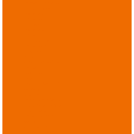
порезов
Перчатки
от повышенных
температур
Перчатки от
пониженных
температур
Перчатки
одноразовые
Перчатки от
термических
рисков
электрической дуги
Перчатки от
вибрации
Рукавицы
Текстиль/Мягкий
инвентарь
Комплекты
постельного белья
Полотенца
Одеяла/
Покрывала
Подушки
Ветошь
Матрасы
Хозтовары/
Инвентарь/Мебель