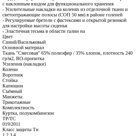
с наклонным входом для функционального хранения
- Усилительные накладки на коленях из отделочной ткани и
светоотражающие полосы (СОП 50 мм) в районе голеней
- Регулируемые бретели с фастексами и открытой резинкой
для настройки высоты сиденья
- Эластичная тесьма в области талии на
Цвет
Синий/Васильковый
Основной материал
Ткань "Смесовая" 65% полиэфир / 35% хлопок, плотность 240
гр/м2, ВО-пропитка
Усиления (накладки)
Колени
Воротник
Стойка
Капюшон
Съёмный
Манжеты
Трикотажные
Комплектность
Куртка, полукомбинезон
ТР/ТС
019/2011
Класс защиты Тн
1,2,3,4