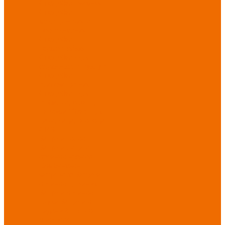
Спецобувь зимняя
Спецобувь
медицинская и
повседневная
Спецобувь
термостойкая
Спецобувь для
охранных структур
Спецобувь
влагозащитная
Спецобувь для
рыбалки, охоты,
туризма
Обувь для
дачи, сада, огорода
СИЗ
Защита головы
Защита лица и
органов зрения
Комбинезоны
защитные
Защита
органов дыхания
Защита органов
слуха
Защита от
падений с высоты
Фартуки,