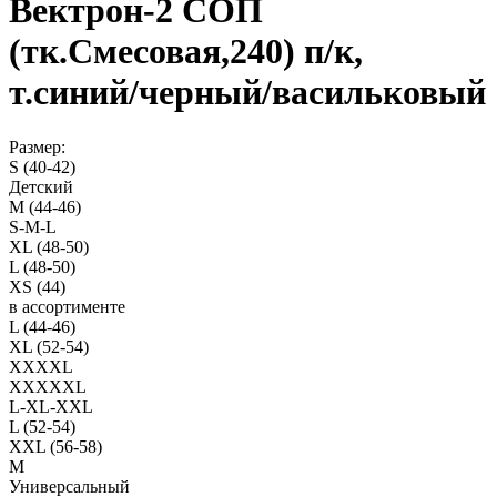
Вектрон-2 СОП
(тк.Смесовая,240) п/к,
т.синий/черный/васильковый
Размер:
S (40-42)
Детский
M (44-46)
S-M-L
XL (48-50)
L (48-50)
XS (44)
в ассортименте
L (44-46)
XL (52-54)
XXXXL
XXXXXL
L-XL-XXL
L (52-54)
XXL (56-58)
M
Универсальный