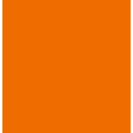
Хозинвентарь
Бытовая химия
Мебель
По отраслям
Лаборатории, НИИ
Медицина
Пищевое
производство
ХоРеКа
Сварочные
работы
Торговля
Дача, сад, огород
Автосервисы
Рыбная
промышленность
Логистика
ЖКХ
Охрана, ЧОП
Водители
Дорожные работы
Промышленность
Сельское хозяйство
Строительство
Тяжелая
промышленность
Акция АВГУСТ
PROFLINE