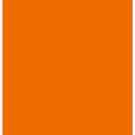
Новинки
ассортимента
Спецодежда
Спецодежда
зимняя
Спецодежда летняя
Спецодежда
защитная
Спецодежда для
охранных структур
Спецодежда для
рыбалки, охоты,
туризма
Спецодежда для
медицины
Спецодежда для
сферы услуг
Спецодежда для
пищевой
промышленности
Головные уборы
Трикотажные
изделия
Спецобувь
Спецобувь летняя