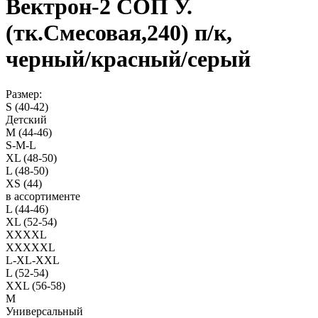
Вектрон-2 СОП У.
(тк.Смесовая,240) п/к,
черный/красный/серый
Размер:
S (40-42)
Детский
M (44-46)
S-M-L
XL (48-50)
L (48-50)
XS (44)
в ассортименте
L (44-46)
XL (52-54)
XXXXL
XXXXXL
L-XL-XXL
L (52-54)
XXL (56-58)
M
Универсальный