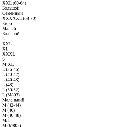
XXL (60-64)
Большой
Семейный
XXXXXL (68-70)
Евро
Малый
Большой
L
XXL
XL
XXXL
S
M-XL
L (36-46)
L (40-42)
L (46-48)
L (48)
L (50-52)
L (M803)
Маленький
М (42-44)
M (46)
M (46-48)
M/L
M (M802)