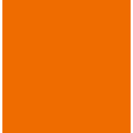
Хозинвентарь
Бытовая химия
Мебель
По отраслям
Лаборатории, НИИ
Медицина
Пищевое
производство
ХоРеКа
Сварочные
работы
Торговля
Дача, сад, огород
Автосервисы
Рыбная
промышленность
Логистика
ЖКХ
Охрана, ЧОП
Водители
Дорожные работы
Промышленность
Сельское хозяйство
Строительство
Тяжелая
промышленность
Акция АВГУСТ
PROFLINE