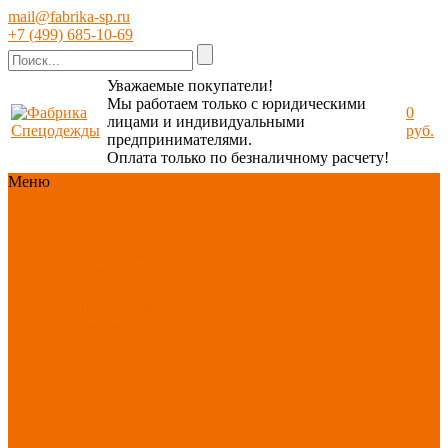
mail@fabrika-sp.ru
+7 (499) 685-10-69
Уважаемые покупатели!
Мы работаем только с юридическими
0
лицами и индивидуальными
руб.
предпринимателями.
Оплата только по безналичному расчету!
Меню
Каталог
Каталог
Новинки
ассортимента
Спецодежда
Спецобувь
СИЗ
Защита рук
Текстиль/Мягкий
инвентарь
Хозтовары/
Инвентарь/Мебель
По отраслям
Акция
АВГУСТ
PROFLINE
Распродажа