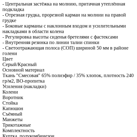
- Центральная застёжка на молнию, притачная утеплённая
подкладка
- Отрезная грудка, прорезной карман на молнии на правой
грудке
- Боковые карманы с наклонным входом и усилительными
накладками в области колена
- Регулировка высоты сиденья бретелями с фастексами
- Внутренняя резинка по линии талии спинки
- Светоотражающая полоса (СОП) шириной 50 мм в районе
голени
Цвет
Серый/Красный
Основной материал
Ткань "Смесовая" 65% полиэфир / 35% хлопок, плотность 240
гр/м2, ВО-пропитка
Усиления (накладки)
Колени
Воротник
Стойка
Капюшон
Съёмный
Манжеты
Трикотажные
Комплектность
Куртка, полукомбинезон