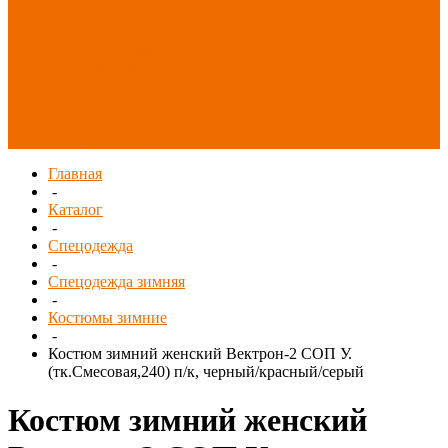
Распродажа
СИЗ/Защита рук
(распродажа)
Спецобувь
(распродажа)
Спецодежда и
текстиль
(распродажа)
Главная
-
Каталог
-
Спецодежда
-
Спецодежда зимняя
-
Костюмы зимние
-
Костюм зимний женский Вектрон-2 СОП У.
(тк.Смесовая,240) п/к, черный/красный/серый
Костюм зимний женский