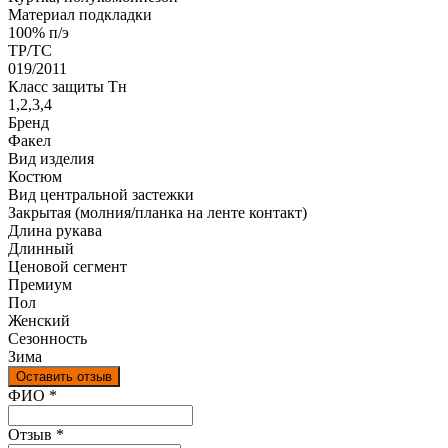
Материал подкладки
100% п/э
ТР/ТС
019/2011
Класс защиты Тн
1,2,3,4
Бренд
Факел
Вид изделия
Костюм
Вид центральной застежки
Закрытая (молния/планка на ленте контакт)
Длина рукава
Длинный
Ценовой сегмент
Премиум
Пол
Женский
Сезонность
Зима
Оставить отзыв
Ваш отзыв был отправлен!
ФИО
*
Отзыв
*