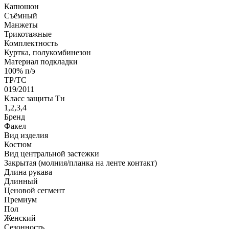
Капюшон
Съёмный
Манжеты
Трикотажные
Комплектность
Куртка, полукомбинезон
Материал подкладки
100% п/э
ТР/ТС
019/2011
Класс защиты Тн
1,2,3,4
Бренд
Факел
Вид изделия
Костюм
Вид центральной застежки
Закрытая (молния/планка на ленте контакт)
Длина рукава
Длинный
Ценовой сегмент
Премиум
Пол
Женский
Сезонность