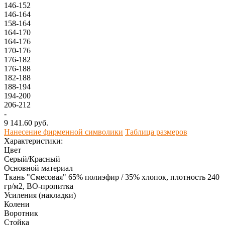
146-152
146-164
158-164
164-170
164-176
170-176
176-182
176-188
182-188
188-194
194-200
206-212
-
9 141.60 руб.
Нанесение фирменной символики
Таблица размеров
Характеристики:
Цвет
Серый/Красный
Основной материал
Ткань "Смесовая" 65% полиэфир / 35% хлопок, плотность 240
гр/м2, ВО-пропитка
Усиления (накладки)
Колени
Воротник
Стойка