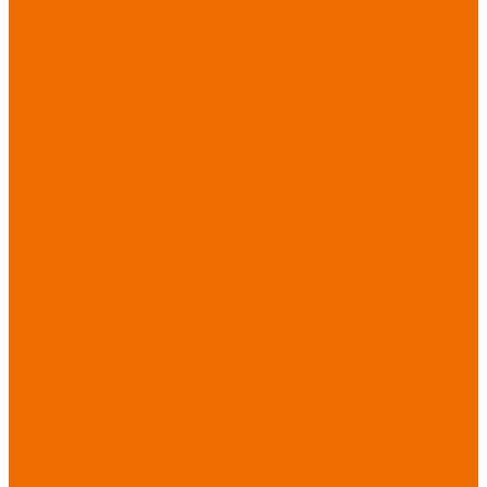
порезов
Перчатки
от повышенных
температур
Перчатки от
пониженных
температур
Перчатки
одноразовые
Перчатки от
термических
рисков
электрической дуги
Перчатки от
вибрации
Рукавицы
Текстиль/Мягкий
инвентарь
Комплекты
постельного белья
Полотенца
Одеяла/
Покрывала
Подушки
Ветошь
Матрасы
Хозтовары/
Инвентарь/Мебель