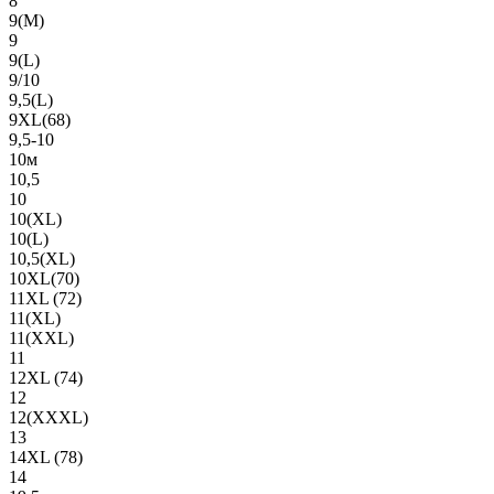
8
9(М)
9
9(L)
9/10
9,5(L)
9XL(68)
9,5-10
10м
10,5
10
10(XL)
10(L)
10,5(XL)
10XL(70)
11XL (72)
11(XL)
11(XXL)
11
12XL (74)
12
12(ХХХL)
13
14XL (78)
14