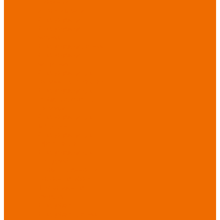
Новинки
ассортимента
Спецодежда
Спецодежда
зимняя
Спецодежда летняя
Спецодежда
защитная
Спецодежда для
охранных структур
Спецодежда для
рыбалки, охоты,
туризма
Спецодежда для
медицины
Спецодежда для
сферы услуг
Спецодежда для
пищевой
промышленности
Головные уборы
Трикотажные
изделия
Спецобувь
Спецобувь летняя