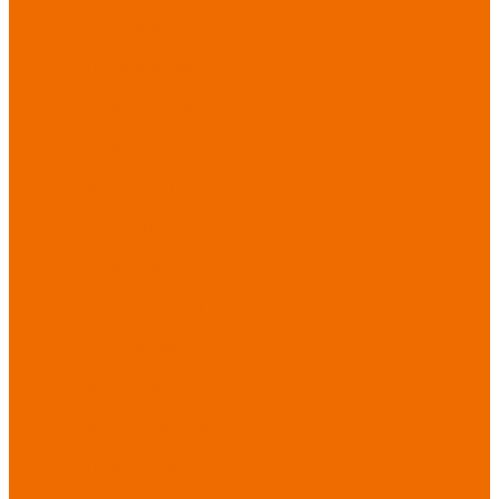
Спецобувь зимняя
Спецобувь
медицинская и
повседневная
Спецобувь
термостойкая
Спецобувь для
охранных структур
Спецобувь
влагозащитная
Спецобувь для
рыбалки, охоты,
туризма
Обувь для
дачи, сада, огорода
СИЗ
Защита головы
Защита лица и
органов зрения
Комбинезоны
защитные
Защита
органов дыхания
Защита органов
слуха
Защита от
падений с высоты
Фартуки,