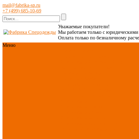
mail@fabrika-sp.ru
+7 (499) 685-10-69
Уважаемые покупатели!
Мы работаем только с юридическим
Оплата только по безналичному расче
Меню
Каталог
Каталог
Новинки ассортимента
Спецодежда
Спецобувь
СИЗ
Защита рук
Текстиль/Мягкий
инвентарь
Хозтовары/
Инвентарь/Мебель
По
отраслям
Акция АВГУСТ
PROFLINE
Распродажа
Новинки ассортимента
Спецодежда
Спецодежда зимняя
Спецодежда летняя
Спецодежда защитная
Спецодежда для охранных
структур
Спецодежда для
рыбалки, охоты, туризма