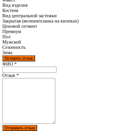
Вид изделия
Костюм
Вид центральной застежки
Закрытая (молния/планка на кнопках)
Ценовой сегмент
Премиум
Пол
Мужской
Сезонность
Зима
Оставить отзыв
Ваш отзыв был отправлен!
ФИО
*
Отзыв
*
Отправить отзыв