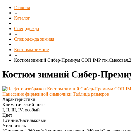
Главная
-
Каталог
-
Спецодежда
-
Спецодежда зимняя
-
Костюмы зимние
-
Костюм зимний Сибер-Премиум СОП IMP (тк.Смесовая,24
Костюм зимний Сибер-Премиум
Нанесение фирменной символики
Таблица размеров
Характеристики:
Климатический пояс
I, II, III, IV, особый
Цвет
Т.синий/Васильковый
Утеплитель
"Синтепон" 360 гр/м2 спинка и полочки, 240 гр/м2 рукава и ни