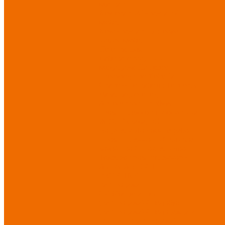
Матрасы
Хозтовары/Инвентарь/
Мебель
Хозинвентарь
Бытовая
химия
Мебель
По отраслям
Лаборатории, НИИ
Медицина
Пищевое
производство
ХоРеКа
Сварочные работы
Торговля
Дача, сад, огород
Автосервисы
Рыбная
промышленность
Логистика
ЖКХ
Охрана, ЧОП
Водители
Дорожные работы
Промышленность
Сельское
хозяйство
Строительство
Тяжелая промышленность
Акция АВГУСТ
PROFLINE
Распродажа
СИЗ/Защита рук
(распродажа)
Спецобувь
(распродажа)
Спецодежда и
текстиль (распродажа)