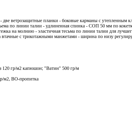
 - две ветрозащитные планки - боковые карманы с утепленным 
объема по линии талии - удлиненная спинка - СОП 50 мм по к
стежка на молнию - эластичная тесьма по линии талии для лучше
 втачные с трикотажными манжетами - ширина по низу регулиру
з 120 гр/м2 капюшон; "Ватин" 500 гр/м
гр/м2, ВО-пропитка