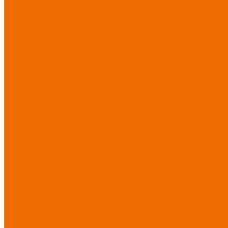
Спецодежда для медицины
Спецодежда для сферы услуг
Спецодежда для пищевой
промышленности
Головные
уборы
Трикотажные изделия
Спецобувь
Спецобувь летняя
Спецобувь
зимняя
Спецобувь
медицинская и повседневная
Спецобувь термостойкая
Спецобувь для охранных
структур
Спецобувь
влагозащитная
Спецобувь
для рыбалки, охоты, туризма
Обувь для дачи, сада, огорода
СИЗ
Защита головы
Защита лица
и органов зрения
Комбинезоны защитные
Защита органов дыхания
Защита органов слуха
Защита от падений с высоты
Фартуки, нарукавники
защитные
Дерматологические средства