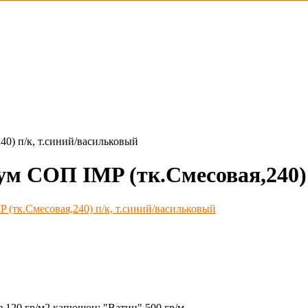
0) п/к, т.синий/васильковый
 СОП IMP (тк.Смесовая,240) 
з 120 гр/м2 капюшон; "Ватин" 500 гр/м