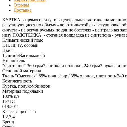
Отзывы
Доставка
КУРТКА: - прямого силуэта - центральная застежка на молнию
регулирующиеся по объему - воротник-стойка - регулировка 
силуэта - на регулируемых по длине бретелях - центральная за
низу ПОДСТЕЖКА: - стеганая подкладка из синтепона - рукава
Климатический пояс
I, II, III, IV, особый
Цвет
Т.синий/Васильковый
Утеплитель
"Синтепон" 360 гр/м2 спинка и полочки, 240 гр/м2 рукава и ни
Основной материал
Ткань "Смесовая" 65% полиэфир / 35% хлопок, плотность 240 
Комплектность
Куртка, полукомбинезон
Материал подкладки
100% п/э
ТР/ТС
019/2011
Класс защиты Тн
1,2,3,4
Бренд
Факел