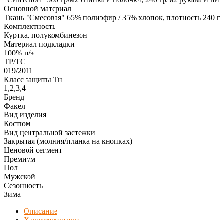
Основной материал
Ткань "Смесовая" 65% полиэфир / 35% хлопок, плотность 240 
Комплектность
Куртка, полукомбинезон
Материал подкладки
100% п/э
ТР/ТС
019/2011
Класс защиты Тн
1,2,3,4
Бренд
Факел
Вид изделия
Костюм
Вид центральной застежки
Закрытая (молния/планка на кнопках)
Ценовой сегмент
Премиум
Пол
Мужской
Сезонность
Зима
Описание
Характеристики