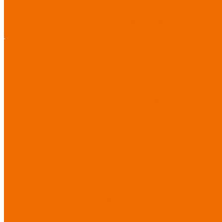
Диэлектрические средства
безопасности
Одноразовые
средства защиты
Защита
Услуг
коленей
Безопасность
Пошив
О компании
О компании
рабочего места
логоти
Защита рук
Нанесе
Перчатки от ударных
воздействий
Перчатки от
механических воздействий
Перчатки масло-
бензостойкие
Перчатки от
химических воздействий
Перчатки от порезов
Перчатки от повышенных
температур
Перчатки от
пониженных температур
Перчатки одноразовые
Перчатки от термических
рисков электрической дуги
Перчатки от вибрации
Рукавицы
Текстиль/Мягкий инвентарь
Комплекты постельного
белья
Полотенца
Одеяла/
Покрывала
Подушки
Ветошь