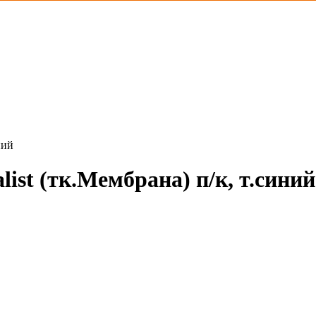
ний
ist (тк.Мембрана) п/к, т.синий