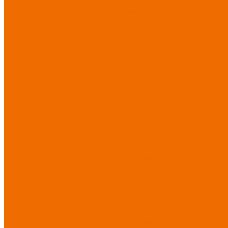
Спецодежда для медицины
Спецодежда для сферы услуг
Спецодежда для пищевой
промышленности
Головные
уборы
Трикотажные изделия
Спецобувь
Спецобувь летняя
Спецобувь
зимняя
Спецобувь
медицинская и повседневная
Спецобувь термостойкая
Спецобувь для охранных
структур
Спецобувь
влагозащитная
Спецобувь
для рыбалки, охоты, туризма
Обувь для дачи, сада, огорода
СИЗ
Защита головы
Защита лица
и органов зрения
Комбинезоны защитные
Защита органов дыхания
Защита органов слуха
Защита от падений с высоты
Фартуки, нарукавники
защитные
Дерматологические средства