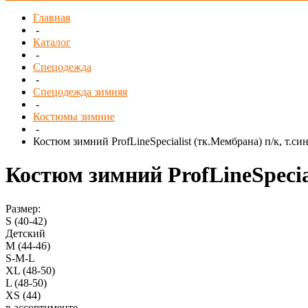
Главная
-
Каталог
-
Спецодежда
-
Спецодежда зимняя
-
Костюмы зимние
-
Костюм зимний ProfLineSpecialist (тк.Мембрана) п/к, т.си
Костюм зимний ProfLineSpecial
Размер:
S (40-42)
Детский
M (44-46)
S-M-L
XL (48-50)
L (48-50)
XS (44)
в ассортименте