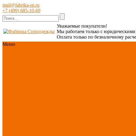
mail@fabrika-sp.ru
+7 (499) 685-10-69
Уважаемые покупатели!
Мы работаем только с юридическим
Оплата только по безналичному расче
Меню
Каталог
Каталог
Новинки ассортимента
Спецодежда
Спецобувь
СИЗ
Защита рук
Текстиль/Мягкий
инвентарь
Хозтовары/
Инвентарь/Мебель
По
отраслям
Акция АВГУСТ
PROFLINE
Распродажа
Новинки ассортимента
Спецодежда
Спецодежда зимняя
Спецодежда летняя
Спецодежда защитная
Спецодежда для охранных
структур
Спецодежда для
рыбалки, охоты, туризма