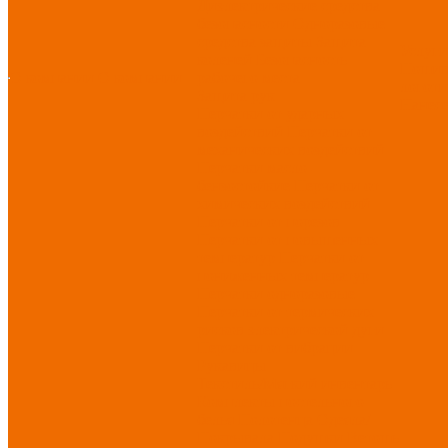
Диэлектрические средства
безопасности
Одноразовые
средства защиты
Защита
Услуг
коленей
Безопасность
Пошив
О компании
О компании
рабочего места
логоти
Защита рук
Нанесе
Перчатки от ударных
воздействий
Перчатки от
механических воздействий
Перчатки масло-
бензостойкие
Перчатки от
химических воздействий
Перчатки от порезов
Перчатки от повышенных
температур
Перчатки от
пониженных температур
Перчатки одноразовые
Перчатки от термических
рисков электрической дуги
Перчатки от вибрации
Рукавицы
Текстиль/Мягкий инвентарь
Комплекты постельного
белья
Полотенца
Одеяла/
Покрывала
Подушки
Ветошь