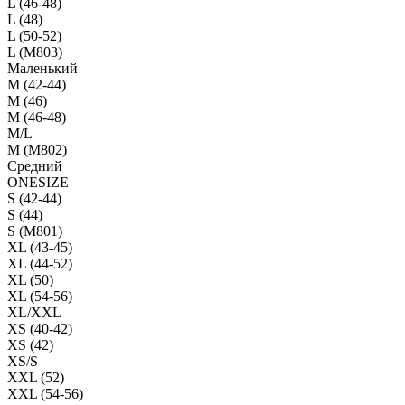
L (46-48)
L (48)
L (50-52)
L (M803)
Маленький
М (42-44)
M (46)
M (46-48)
M/L
M (M802)
Средний
ONESIZE
S (42-44)
S (44)
S (M801)
XL (43-45)
XL (44-52)
XL (50)
XL (54-56)
XL/XXL
XS (40-42)
XS (42)
XS/S
XXL (52)
XXL (54-56)