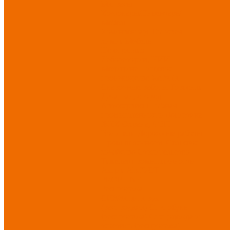
Матрасы
Хозтовары/Инвентарь/
Мебель
Хозинвентарь
Бытовая
химия
Мебель
По отраслям
Лаборатории, НИИ
Медицина
Пищевое
производство
ХоРеКа
Сварочные работы
Торговля
Дача, сад, огород
Автосервисы
Рыбная
промышленность
Логистика
ЖКХ
Охрана, ЧОП
Водители
Дорожные работы
Промышленность
Сельское
хозяйство
Строительство
Тяжелая промышленность
Акция АВГУСТ
PROFLINE
Распродажа
СИЗ/Защита рук
(распродажа)
Спецобувь
(распродажа)
Спецодежда и
текстиль (распродажа)