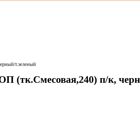
черный/т.зеленый
П (тк.Смесовая,240) п/к, чер