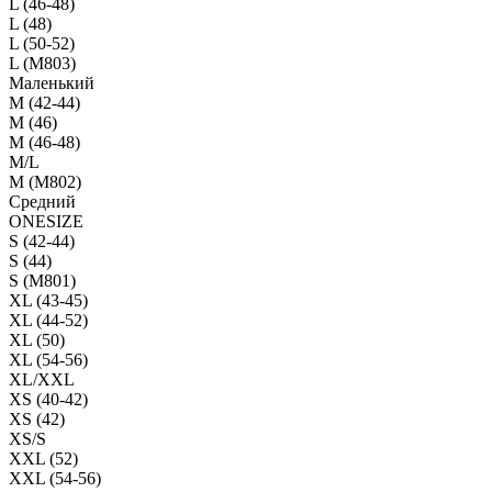
L (46-48)
L (48)
L (50-52)
L (M803)
Маленький
М (42-44)
M (46)
M (46-48)
M/L
M (M802)
Средний
ONESIZE
S (42-44)
S (44)
S (M801)
XL (43-45)
XL (44-52)
XL (50)
XL (54-56)
XL/XXL
XS (40-42)
XS (42)
XS/S
XXL (52)
XXL (54-56)