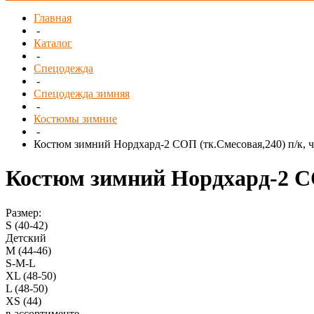
Главная
-
Каталог
-
Спецодежда
-
Спецодежда зимняя
-
Костюмы зимние
-
Костюм зимний Нордхард-2 СОП (тк.Смесовая,240) п/к, 
Костюм зимний Нордхард-2 СО
Размер:
S (40-42)
Детский
M (44-46)
S-M-L
XL (48-50)
L (48-50)
XS (44)
в ассортименте