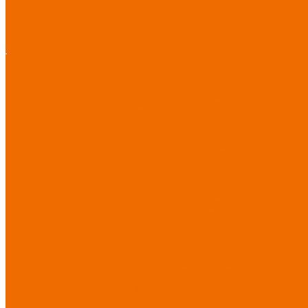
Диэлектрические средства
безопасности
Одноразовые
средства защиты
Защита
Услуг
коленей
Безопасность
Пошив
О компании
О компании
рабочего места
логоти
Защита рук
Нанесе
Перчатки от ударных
воздействий
Перчатки от
механических воздействий
Перчатки масло-
бензостойкие
Перчатки от
химических воздействий
Перчатки от порезов
Перчатки от повышенных
температур
Перчатки от
пониженных температур
Перчатки одноразовые
Перчатки от термических
рисков электрической дуги
Перчатки от вибрации
Рукавицы
Текстиль/Мягкий инвентарь
Комплекты постельного
белья
Полотенца
Одеяла/
Покрывала
Подушки
Ветошь