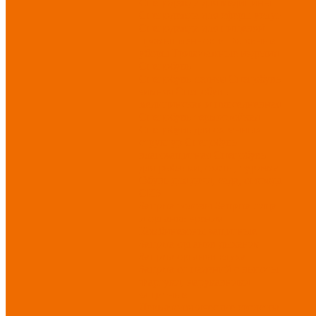
Спецодежда для медицины
Спецодежда для сферы услуг
Спецодежда для пищевой
промышленности
Головные
уборы
Трикотажные изделия
Спецобувь
Спецобувь летняя
Спецобувь
зимняя
Спецобувь
медицинская и повседневная
Спецобувь термостойкая
Спецобувь для охранных
структур
Спецобувь
влагозащитная
Спецобувь
для рыбалки, охоты, туризма
Обувь для дачи, сада, огорода
СИЗ
Защита головы
Защита лица
и органов зрения
Комбинезоны защитные
Защита органов дыхания
Защита органов слуха
Защита от падений с высоты
Фартуки, нарукавники
защитные
Дерматологические средства