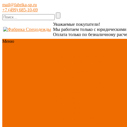
mail@fabrika-sp.ru
+7 (499) 685-10-69
Уважаемые покупатели!
Мы работаем только с юридическим
Оплата только по безналичному расче
Меню
Каталог
Каталог
Новинки ассортимента
Спецодежда
Спецобувь
СИЗ
Защита рук
Текстиль/Мягкий
инвентарь
Хозтовары/
Инвентарь/Мебель
По
отраслям
Акция АВГУСТ
PROFLINE
Распродажа
Новинки ассортимента
Спецодежда
Спецодежда зимняя
Спецодежда летняя
Спецодежда защитная
Спецодежда для охранных
структур
Спецодежда для
рыбалки, охоты, туризма