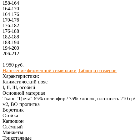
158-164
164-170
164-176
170-176
176-182
176-188
182-188
188-194
194-200
206-212
-
1 950 руб.
Нанесение фирменной символики
Таблица размеров
Характеристики:
Климатический пояс
I, II, III, особый
Основной материал
Ткань "Грета" 65% полиэфир / 35% хлопок, плотность 210 гр/
м2, ВО-пропитка
Воротник
Стойка
Капюшон
Съёмный
Манжеты
Трикотажные