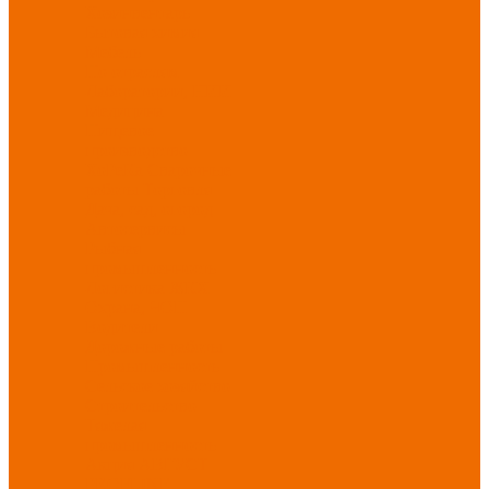
Хозинвентарь
Бытовая химия
Мебель
По отраслям
Лаборатории, НИИ
Медицина
Пищевое
производство
ХоРеКа
Сварочные
работы
Торговля
Дача, сад, огород
Автосервисы
Рыбная
промышленность
Логистика
ЖКХ
Охрана, ЧОП
Водители
Дорожные работы
Промышленность
Сельское хозяйство
Строительство
Тяжелая
промышленность
Акция АВГУСТ
PROFLINE