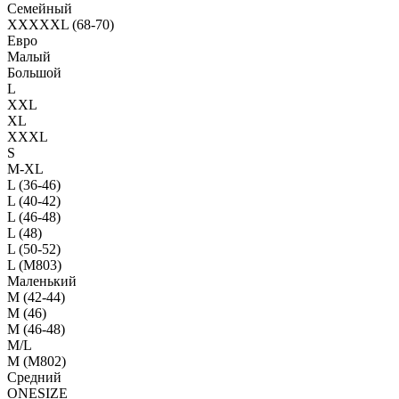
Семейный
XXXXXL (68-70)
Евро
Малый
Большой
L
XXL
XL
XXXL
S
M-XL
L (36-46)
L (40-42)
L (46-48)
L (48)
L (50-52)
L (M803)
Маленький
М (42-44)
M (46)
M (46-48)
M/L
M (M802)
Средний
ONESIZE