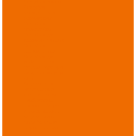
Спецобувь зимняя
Спецобувь
медицинская и
повседневная
Спецобувь
термостойкая
Спецобувь для
охранных структур
Спецобувь
влагозащитная
Спецобувь для
рыбалки, охоты,
туризма
Обувь для
дачи, сада, огорода
СИЗ
Защита головы
Защита лица и
органов зрения
Комбинезоны
защитные
Защита
органов дыхания
Защита органов
слуха
Защита от
падений с высоты
Фартуки,