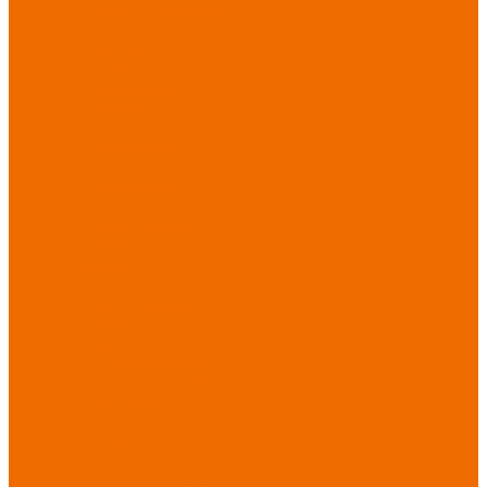
порезов
Перчатки
от повышенных
температур
Перчатки от
пониженных
температур
Перчатки
одноразовые
Перчатки от
термических
рисков
электрической дуги
Перчатки от
вибрации
Рукавицы
Текстиль/Мягкий
инвентарь
Комплекты
постельного белья
Полотенца
Одеяла/
Покрывала
Подушки
Ветошь
Матрасы
Хозтовары/
Инвентарь/Мебель