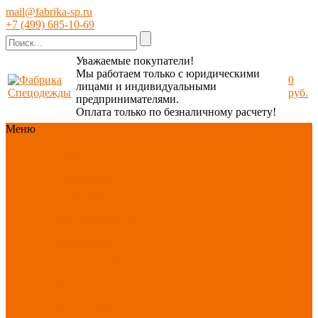
mail@fabrika-sp.ru
+7 (499) 685-10-69
Уважаемые покупатели!
Мы работаем только с юридическими
0
лицами и индивидуальными
руб.
предпринимателями.
Оплата только по безналичному расчету!
Меню
Каталог
Каталог
Новинки
ассортимента
Спецодежда
Спецобувь
СИЗ
Защита рук
Текстиль/Мягкий
инвентарь
Хозтовары/
Инвентарь/Мебель
По отраслям
Акция
АВГУСТ
PROFLINE
Распродажа