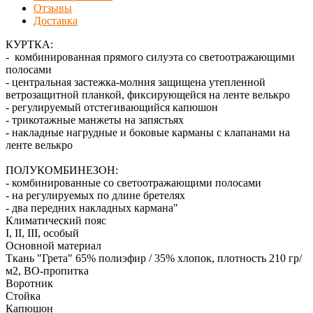
Отзывы
Доставка
КУРТКА:
- комбинированная прямого силуэта со светоотражающими
полосами
- центральная застежка-молния защищена утепленной
ветрозащитной планкой, фиксирующейся на ленте велькро
- регулируемый отстегивающийся капюшон
- трикотажные манжеты на запястьях
- накладные нагрудные и боковые карманы с клапанами на
ленте велькро
ПОЛУКОМБИНЕЗОН:
- комбинированные со светоотражающими полосами
- на регулируемых по длине бретелях
- два передних накладных кармана"
Климатический пояс
I, II, III, особый
Основной материал
Ткань "Грета" 65% полиэфир / 35% хлопок, плотность 210 гр/
м2, ВО-пропитка
Воротник
Стойка
Капюшон