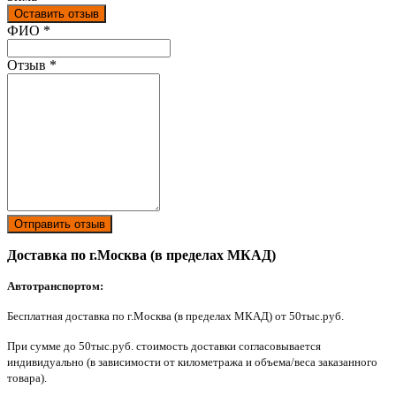
Оставить отзыв
Ваш отзыв был отправлен!
ФИО
*
Отзыв
*
Отправить отзыв
Доставка по г.Москва (в пределах МКАД)
Автотранспортом:
Бесплатная доставка по г.Москва (в пределах МКАД) от 50тыс.руб.
При сумме до 50тыс.руб. стоимость доставки согласовывается
индивидуально (в зависимости от километража и объема/веса заказанного
товара).