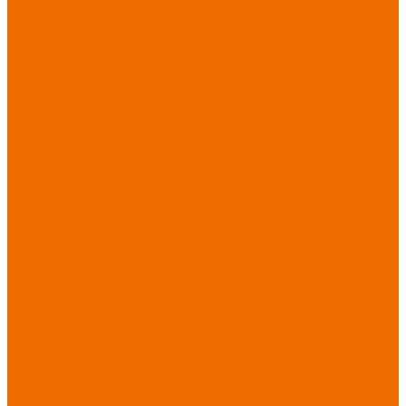
Новинки
ассортимента
Спецодежда
Спецодежда
зимняя
Спецодежда летняя
Спецодежда
защитная
Спецодежда для
охранных структур
Спецодежда для
рыбалки, охоты,
туризма
Спецодежда для
медицины
Спецодежда для
сферы услуг
Спецодежда для
пищевой
промышленности
Головные уборы
Трикотажные
изделия
Спецобувь
Спецобувь летняя