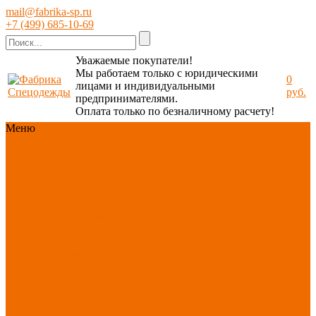
mail@fabrika-sp.ru
+7 (499) 685-10-69
Уважаемые покупатели!
Мы работаем только с юридическими
0
лицами и индивидуальными
руб.
предпринимателями.
Оплата только по безналичному расчету!
Меню
Каталог
Каталог
Новинки
ассортимента
Спецодежда
Спецобувь
СИЗ
Защита рук
Текстиль/Мягкий
инвентарь
Хозтовары/
Инвентарь/Мебель
По отраслям
Акция
АВГУСТ
PROFLINE
Распродажа