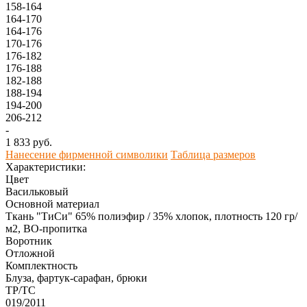
158-164
164-170
164-176
170-176
176-182
176-188
182-188
188-194
194-200
206-212
-
1 833 руб.
Нанесение фирменной символики
Таблица размеров
Характеристики:
Цвет
Васильковый
Основной материал
Ткань "ТиСи" 65% полиэфир / 35% хлопок, плотность 120 гр/
м2, ВО-пропитка
Воротник
Отложной
Комплектность
Блуза, фартук-сарафан, брюки
ТР/ТС
019/2011