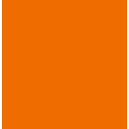
Спецобувь зимняя
Спецобувь
медицинская и
повседневная
Спецобувь
термостойкая
Спецобувь для
охранных структур
Спецобувь
влагозащитная
Спецобувь для
рыбалки, охоты,
туризма
Обувь для
дачи, сада, огорода
СИЗ
Защита головы
Защита лица и
органов зрения
Комбинезоны
защитные
Защита
органов дыхания
Защита органов
слуха
Защита от
падений с высоты
Фартуки,