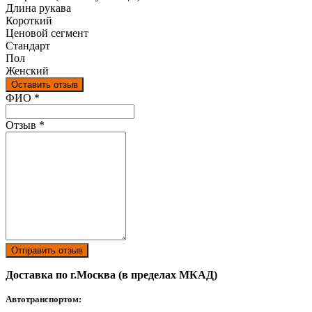
Длина рукава
Короткий
Ценовой сегмент
Стандарт
Пол
Женский
Оставить отзыв
Ваш отзыв был отправлен!
ФИО
*
Отзыв
*
Отправить отзыв
Доставка по г.Москва (в пределах МКАД)
Автотранспортом: