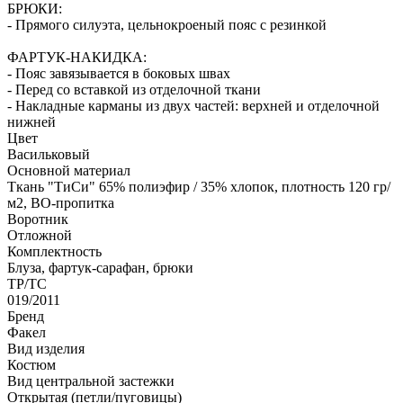
БРЮКИ:
- Прямого силуэта, цельнокроеный пояс с резинкой
ФАРТУК-НАКИДКА:
- Пояс завязывается в боковых швах
- Перед со вставкой из отделочной ткани
- Накладные карманы из двух частей: верхней и отделочной
нижней
Цвет
Васильковый
Основной материал
Ткань "ТиСи" 65% полиэфир / 35% хлопок, плотность 120 гр/
м2, ВО-пропитка
Воротник
Отложной
Комплектность
Блуза, фартук-сарафан, брюки
ТР/ТС
019/2011
Бренд
Факел
Вид изделия
Костюм
Вид центральной застежки
Открытая (петли/пуговицы)