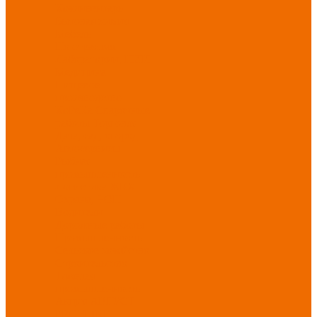
Хозинвентарь
Бытовая химия
Мебель
По отраслям
Лаборатории, НИИ
Медицина
Пищевое
производство
ХоРеКа
Сварочные
работы
Торговля
Дача, сад, огород
Автосервисы
Рыбная
промышленность
Логистика
ЖКХ
Охрана, ЧОП
Водители
Дорожные работы
Промышленность
Сельское хозяйство
Строительство
Тяжелая
промышленность
Акция АВГУСТ
PROFLINE