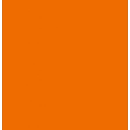
Новинки
ассортимента
Спецодежда
Спецодежда
зимняя
Спецодежда летняя
Спецодежда
защитная
Спецодежда для
охранных структур
Спецодежда для
рыбалки, охоты,
туризма
Спецодежда для
медицины
Спецодежда для
сферы услуг
Спецодежда для
пищевой
промышленности
Головные уборы
Трикотажные
изделия
Спецобувь
Спецобувь летняя