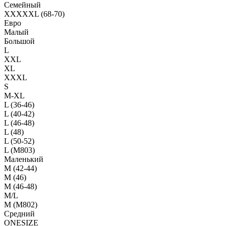
Семейный
XXXXXL (68-70)
Евро
Малый
Большой
L
XXL
XL
XXXL
S
M-XL
L (36-46)
L (40-42)
L (46-48)
L (48)
L (50-52)
L (M803)
Маленький
М (42-44)
M (46)
M (46-48)
M/L
M (M802)
Средний
ONESIZE