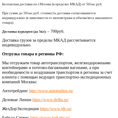
Бесплатная доставка по г.Москва (в пределах МКАД) от 50тыс.руб.
При сумме до 50тыс.руб. стоимость доставки согласовывается
индивидуально (в зависимости от километража и объема/веса заказанного
товара).
– 700руб.
Доставка курьером (до 5кг):
Доставка грузов за пределы МКАД рассчитывается
индивидуально.
Отгрузка товара в регионы РФ:
Мы отгружаем товар автотранспортом, железнодорожными
контейнерами и почтово-багажными вагонами, а при
необходимости и воздушным транспортом в регионы за счет
клиента с помощью ведущих транспортно-экспедиционных
компаний Москвы:
Автотрейдинг
http://www.autotrading.ru/
Деловые Линии
https://www.dellin.ru/
ЖелДорЭкспедиция
https://www.jde.ru/
Байкал-Сервис
https://www.baikalsr.ru/