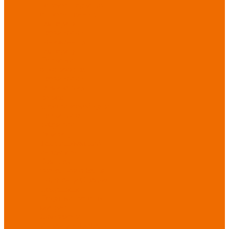
порезов
Перчатки
от повышенных
температур
Перчатки от
пониженных
температур
Перчатки
одноразовые
Перчатки от
термических
рисков
электрической дуги
Перчатки от
вибрации
Рукавицы
Текстиль/Мягкий
инвентарь
Комплекты
постельного белья
Полотенца
Одеяла/
Покрывала
Подушки
Ветошь
Матрасы
Хозтовары/
Инвентарь/Мебель