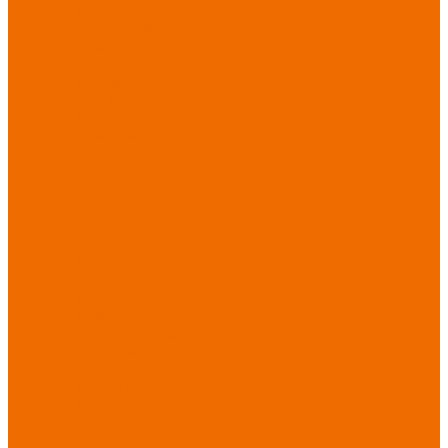
порезов
Перчатки
от повышенных
температур
Перчатки от
пониженных
температур
Перчатки
одноразовые
Перчатки от
термических
рисков
электрической дуги
Перчатки от
вибрации
Рукавицы
Текстиль/Мягкий
инвентарь
Комплекты
постельного белья
Полотенца
Одеяла/
Покрывала
Подушки
Ветошь
Матрасы
Хозтовары/
Инвентарь/Мебель