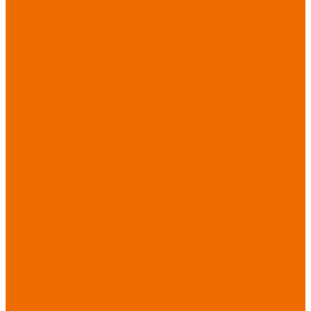
Новинки
ассортимента
Спецодежда
Спецодежда
зимняя
Спецодежда летняя
Спецодежда
защитная
Спецодежда для
охранных структур
Спецодежда для
рыбалки, охоты,
туризма
Спецодежда для
медицины
Спецодежда для
сферы услуг
Спецодежда для
пищевой
промышленности
Головные уборы
Трикотажные
изделия
Спецобувь
Спецобувь летняя