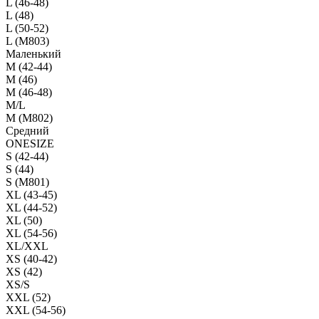
L (46-48)
L (48)
L (50-52)
L (M803)
Маленький
М (42-44)
M (46)
M (46-48)
M/L
M (M802)
Средний
ONESIZE
S (42-44)
S (44)
S (M801)
XL (43-45)
XL (44-52)
XL (50)
XL (54-56)
XL/XXL
XS (40-42)
XS (42)
XS/S
XXL (52)
XXL (54-56)