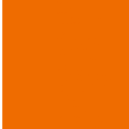
Матрасы
Хозтовары/Инвентарь/
Мебель
Хозинвентарь
Бытовая
химия
Мебель
По отраслям
Лаборатории, НИИ
Медицина
Пищевое
производство
ХоРеКа
Сварочные работы
Торговля
Дача, сад, огород
Автосервисы
Рыбная
промышленность
Логистика
ЖКХ
Охрана, ЧОП
Водители
Дорожные работы
Промышленность
Сельское
хозяйство
Строительство
Тяжелая промышленность
Акция АВГУСТ
PROFLINE
Распродажа
СИЗ/Защита рук
(распродажа)
Спецобувь
(распродажа)
Спецодежда и
текстиль (распродажа)