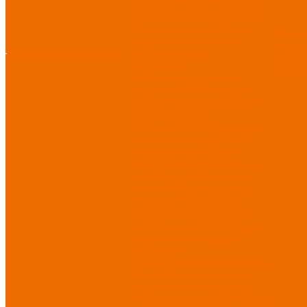
Диэлектрические средства
безопасности
Одноразовые
средства защиты
Защита
Услуг
коленей
Безопасность
Пошив
О компании
О компании
рабочего места
логоти
Защита рук
Нанесе
Перчатки от ударных
воздействий
Перчатки от
механических воздействий
Перчатки масло-
бензостойкие
Перчатки от
химических воздействий
Перчатки от порезов
Перчатки от повышенных
температур
Перчатки от
пониженных температур
Перчатки одноразовые
Перчатки от термических
рисков электрической дуги
Перчатки от вибрации
Рукавицы
Текстиль/Мягкий инвентарь
Комплекты постельного
белья
Полотенца
Одеяла/
Покрывала
Подушки
Ветошь