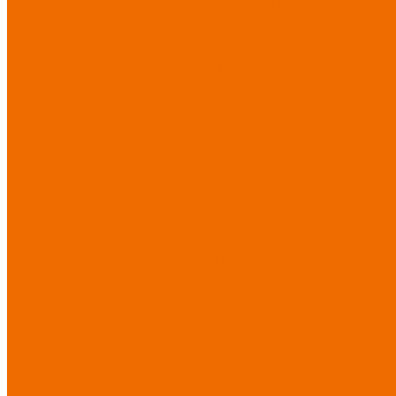
Спецодежда для медицины
Спецодежда для сферы услуг
Спецодежда для пищевой
промышленности
Головные
уборы
Трикотажные изделия
Спецобувь
Спецобувь летняя
Спецобувь
зимняя
Спецобувь
медицинская и повседневная
Спецобувь термостойкая
Спецобувь для охранных
структур
Спецобувь
влагозащитная
Спецобувь
для рыбалки, охоты, туризма
Обувь для дачи, сада, огорода
СИЗ
Защита головы
Защита лица
и органов зрения
Комбинезоны защитные
Защита органов дыхания
Защита органов слуха
Защита от падений с высоты
Фартуки, нарукавники
защитные
Дерматологические средства