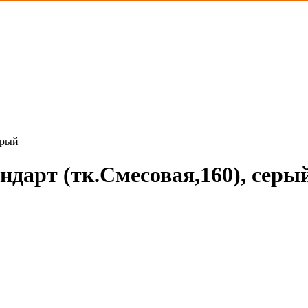
ерый
дарт (тк.Смесовая,160), серы