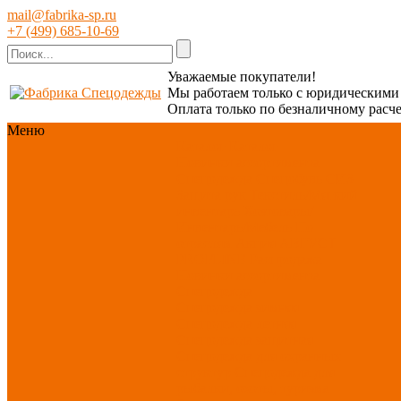
mail@fabrika-sp.ru
+7 (499) 685-10-69
Уважаемые покупатели!
Мы работаем только с юридическим
Оплата только по безналичному расче
Меню
Каталог
Каталог
Новинки ассортимента
Спецодежда
Спецобувь
СИЗ
Защита рук
Текстиль/Мягкий
инвентарь
Хозтовары/
Инвентарь/Мебель
По
отраслям
Акция АВГУСТ
PROFLINE
Распродажа
Новинки ассортимента
Спецодежда
Спецодежда зимняя
Спецодежда летняя
Спецодежда защитная
Спецодежда для охранных
структур
Спецодежда для
рыбалки, охоты, туризма