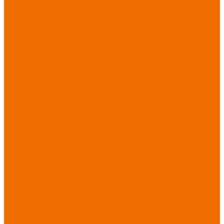
Спецобувь зимняя
Спецобувь
медицинская и
повседневная
Спецобувь
термостойкая
Спецобувь для
охранных структур
Спецобувь
влагозащитная
Спецобувь для
рыбалки, охоты,
туризма
Обувь для
дачи, сада, огорода
СИЗ
Защита головы
Защита лица и
органов зрения
Комбинезоны
защитные
Защита
органов дыхания
Защита органов
слуха
Защита от
падений с высоты
Фартуки,