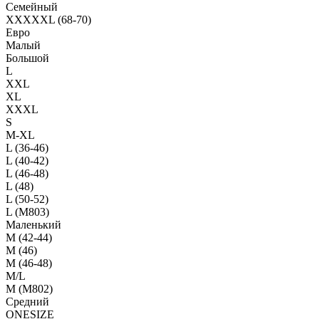
Семейный
XXXXXL (68-70)
Евро
Малый
Большой
L
XXL
XL
XXXL
S
M-XL
L (36-46)
L (40-42)
L (46-48)
L (48)
L (50-52)
L (M803)
Маленький
М (42-44)
M (46)
M (46-48)
M/L
M (M802)
Средний
ONESIZE