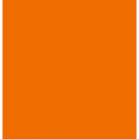
порезов
Перчатки
от повышенных
температур
Перчатки от
пониженных
температур
Перчатки
одноразовые
Перчатки от
термических
рисков
электрической дуги
Перчатки от
вибрации
Рукавицы
Текстиль/Мягкий
инвентарь
Комплекты
постельного белья
Полотенца
Одеяла/
Покрывала
Подушки
Ветошь
Матрасы
Хозтовары/
Инвентарь/Мебель