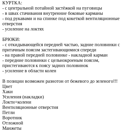
КУРТКА:
- с центральной потайной застёжкой на пуговицы
- в швах стачивания внутренние боковые карманы
- под рукавами и на спинке под кокеткой вентиляционные
отверстия
- усиление на локтях
БРЮКИ:
- с откидывающейся передней частью, задние половинки с
притачным поясом застегивающимися спереди
- на правой передней половинке - накладной карман
- передние половинки с цельнокроеным поясом,
пристегиваются к поясу задних половинок
- усиление в области колен
В позиции возможен разнотон от бежевого до зеленого!!!
Цвет
Хаки
Усиления (накладки)
Локти+колени
Вентиляционные отверстия
Петли
Воротник
Отложной
Манжеты