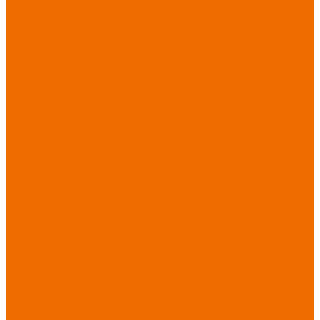
Хозинвентарь
Бытовая химия
Мебель
По отраслям
Лаборатории, НИИ
Медицина
Пищевое
производство
ХоРеКа
Сварочные
работы
Торговля
Дача, сад, огород
Автосервисы
Рыбная
промышленность
Логистика
ЖКХ
Охрана, ЧОП
Водители
Дорожные работы
Промышленность
Сельское хозяйство
Строительство
Тяжелая
промышленность
Акция АВГУСТ
PROFLINE