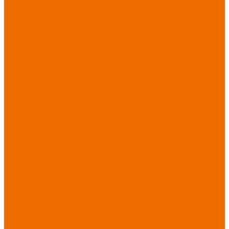
Новинки
ассортимента
Спецодежда
Спецодежда
зимняя
Спецодежда летняя
Спецодежда
защитная
Спецодежда для
охранных структур
Спецодежда для
рыбалки, охоты,
туризма
Спецодежда для
медицины
Спецодежда для
сферы услуг
Спецодежда для
пищевой
промышленности
Головные уборы
Трикотажные
изделия
Спецобувь
Спецобувь летняя