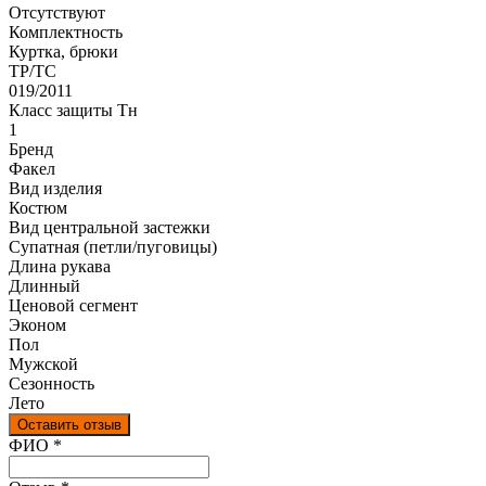
Отсутствуют
Комплектность
Куртка, брюки
ТР/ТС
019/2011
Класс защиты Тн
1
Бренд
Факел
Вид изделия
Костюм
Вид центральной застежки
Супатная (петли/пуговицы)
Длина рукава
Длинный
Ценовой сегмент
Эконом
Пол
Мужской
Сезонность
Лето
Оставить отзыв
Ваш отзыв был отправлен!
ФИО
*