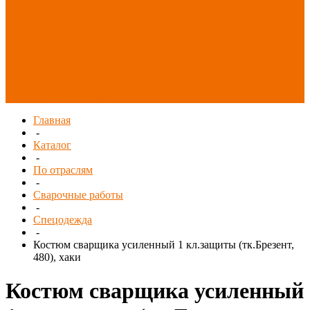
Распродажа
СИЗ/Защита рук
(распродажа)
Спецобувь
(распродажа)
Спецодежда и
текстиль
(распродажа)
Главная
-
Каталог
-
По отраслям
-
Сварочные работы
-
Спецодежда
-
Костюм сварщика усиленный 1 кл.защиты (тк.Брезент,
480), хаки
Костюм сварщика усиленный