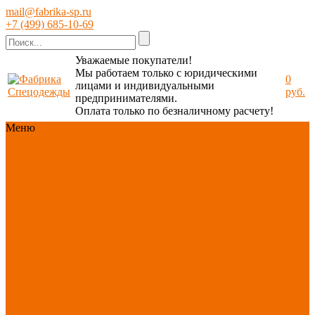
mail@fabrika-sp.ru
+7 (499) 685-10-69
Уважаемые покупатели!
Мы работаем только с юридическими
0
лицами и индивидуальными
руб.
предпринимателями.
Оплата только по безналичному расчету!
Меню
Каталог
Каталог
Новинки
ассортимента
Спецодежда
Спецобувь
СИЗ
Защита рук
Текстиль/Мягкий
инвентарь
Хозтовары/
Инвентарь/Мебель
По отраслям
Акция
АВГУСТ
PROFLINE
Распродажа