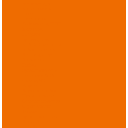
Хозинвентарь
Бытовая химия
Мебель
По отраслям
Лаборатории, НИИ
Медицина
Пищевое
производство
ХоРеКа
Сварочные
работы
Торговля
Дача, сад, огород
Автосервисы
Рыбная
промышленность
Логистика
ЖКХ
Охрана, ЧОП
Водители
Дорожные работы
Промышленность
Сельское хозяйство
Строительство
Тяжелая
промышленность
Акция АВГУСТ
PROFLINE