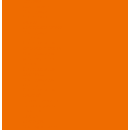
Новинки
ассортимента
Спецодежда
Спецодежда
зимняя
Спецодежда летняя
Спецодежда
защитная
Спецодежда для
охранных структур
Спецодежда для
рыбалки, охоты,
туризма
Спецодежда для
медицины
Спецодежда для
сферы услуг
Спецодежда для
пищевой
промышленности
Головные уборы
Трикотажные
изделия
Спецобувь
Спецобувь летняя