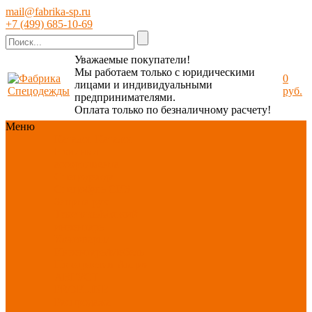
mail@fabrika-sp.ru
+7 (499) 685-10-69
Уважаемые покупатели!
Мы работаем только с юридическими
0
лицами и индивидуальными
руб.
предпринимателями.
Оплата только по безналичному расчету!
Меню
Каталог
Каталог
Новинки
ассортимента
Спецодежда
Спецобувь
СИЗ
Защита рук
Текстиль/Мягкий
инвентарь
Хозтовары/
Инвентарь/Мебель
По отраслям
Акция
АВГУСТ
PROFLINE
Распродажа