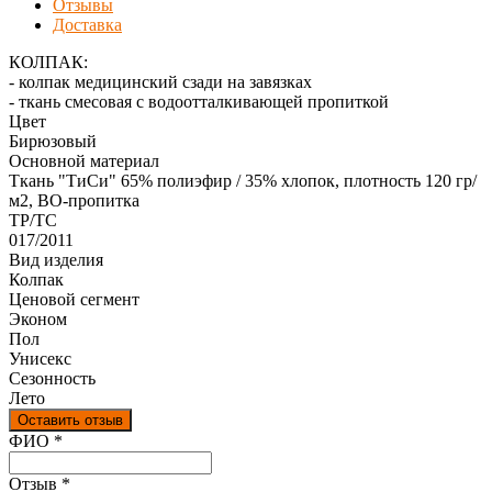
Отзывы
Доставка
КОЛПАК:
- колпак медицинский сзади на завязках
- ткань смесовая с водоотталкивающей пропиткой
Цвет
Бирюзовый
Основной материал
Ткань "ТиСи" 65% полиэфир / 35% хлопок, плотность 120 гр/
м2, ВО-пропитка
ТР/ТС
017/2011
Вид изделия
Колпак
Ценовой сегмент
Эконом
Пол
Унисекс
Сезонность
Лето
Оставить отзыв
Ваш отзыв был отправлен!
ФИО
*
Отзыв
*