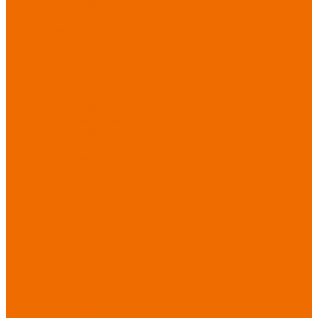
Спецобувь зимняя
Спецобувь
медицинская и
повседневная
Спецобувь
термостойкая
Спецобувь для
охранных структур
Спецобувь
влагозащитная
Спецобувь для
рыбалки, охоты,
туризма
Обувь для
дачи, сада, огорода
СИЗ
Защита головы
Защита лица и
органов зрения
Комбинезоны
защитные
Защита
органов дыхания
Защита органов
слуха
Защита от
падений с высоты
Фартуки,