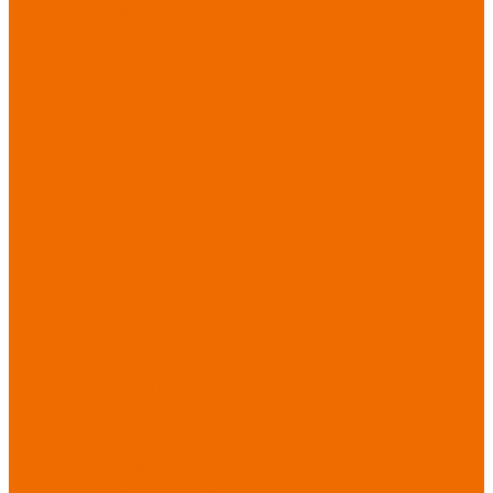
порезов
Перчатки
от повышенных
температур
Перчатки от
пониженных
температур
Перчатки
одноразовые
Перчатки от
термических
рисков
электрической дуги
Перчатки от
вибрации
Рукавицы
Текстиль/Мягкий
инвентарь
Комплекты
постельного белья
Полотенца
Одеяла/
Покрывала
Подушки
Ветошь
Матрасы
Хозтовары/
Инвентарь/Мебель