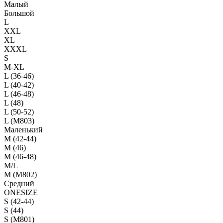
Малый
Большой
L
XXL
XL
XXXL
S
M-XL
L (36-46)
L (40-42)
L (46-48)
L (48)
L (50-52)
L (M803)
Маленький
М (42-44)
M (46)
M (46-48)
M/L
M (M802)
Средний
ONESIZE
S (42-44)
S (44)
S (M801)