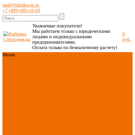
mail@fabrika-sp.ru
+7 (499) 685-10-69
Уважаемые покупатели!
Мы работаем только с юридическими
0
лицами и индивидуальными
руб.
предпринимателями.
Оплата только по безналичному расчету!
Меню
Каталог
Каталог
Новинки
ассортимента
Спецодежда
Спецобувь
СИЗ
Защита рук
Текстиль/Мягкий
инвентарь
Хозтовары/
Инвентарь/Мебель
По отраслям
Акция
АВГУСТ
PROFLINE
Распродажа