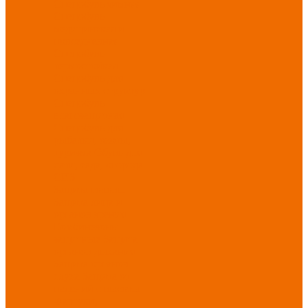
Спецобувь зимняя
Спецобувь
медицинская и
повседневная
Спецобувь
термостойкая
Спецобувь для
охранных структур
Спецобувь
влагозащитная
Спецобувь для
рыбалки, охоты,
туризма
Обувь для
дачи, сада, огорода
СИЗ
Защита головы
Защита лица и
органов зрения
Комбинезоны
защитные
Защита
органов дыхания
Защита органов
слуха
Защита от
падений с высоты
Фартуки,