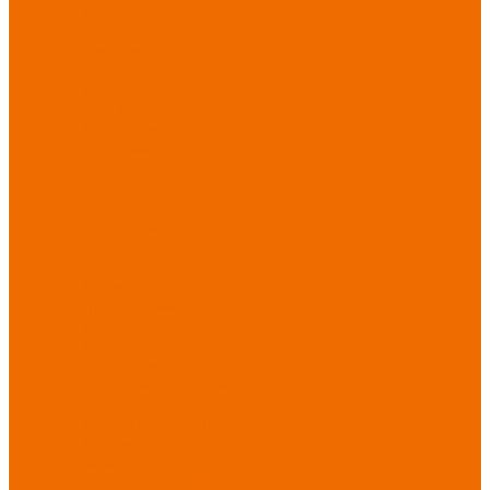
порезов
Перчатки
от повышенных
температур
Перчатки от
пониженных
температур
Перчатки
одноразовые
Перчатки от
термических
рисков
электрической дуги
Перчатки от
вибрации
Рукавицы
Текстиль/Мягкий
инвентарь
Комплекты
постельного белья
Полотенца
Одеяла/
Покрывала
Подушки
Ветошь
Матрасы
Хозтовары/
Инвентарь/Мебель