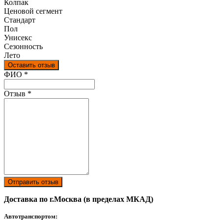
Колпак
Ценовой сегмент
Стандарт
Пол
Унисекс
Сезонность
Лето
Оставить отзыв
Ваш отзыв был отправлен!
ФИО
*
Отзыв
*
Отправить отзыв
Доставка по г.Москва (в пределах МКАД)
Автотранспортом: