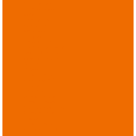
Хозинвентарь
Бытовая химия
Мебель
По отраслям
Лаборатории, НИИ
Медицина
Пищевое
производство
ХоРеКа
Сварочные
работы
Торговля
Дача, сад, огород
Автосервисы
Рыбная
промышленность
Логистика
ЖКХ
Охрана, ЧОП
Водители
Дорожные работы
Промышленность
Сельское хозяйство
Строительство
Тяжелая
промышленность
Акция АВГУСТ
PROFLINE