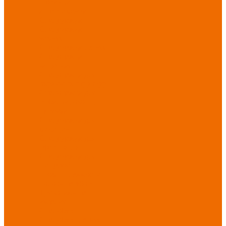
Новинки
ассортимента
Спецодежда
Спецодежда
зимняя
Спецодежда летняя
Спецодежда
защитная
Спецодежда для
охранных структур
Спецодежда для
рыбалки, охоты,
туризма
Спецодежда для
медицины
Спецодежда для
сферы услуг
Спецодежда для
пищевой
промышленности
Головные уборы
Трикотажные
изделия
Спецобувь
Спецобувь летняя