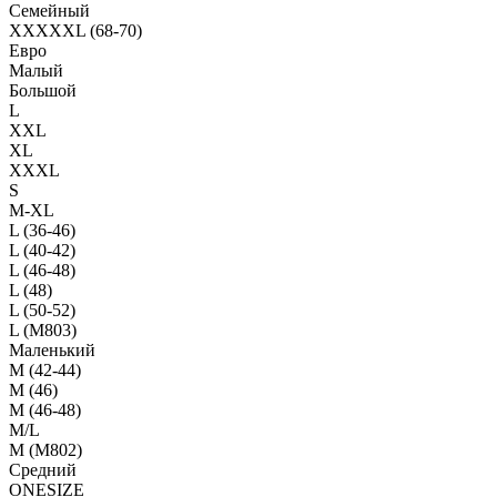
Семейный
XXXXXL (68-70)
Евро
Малый
Большой
L
XXL
XL
XXXL
S
M-XL
L (36-46)
L (40-42)
L (46-48)
L (48)
L (50-52)
L (M803)
Маленький
М (42-44)
M (46)
M (46-48)
M/L
M (M802)
Средний
ONESIZE