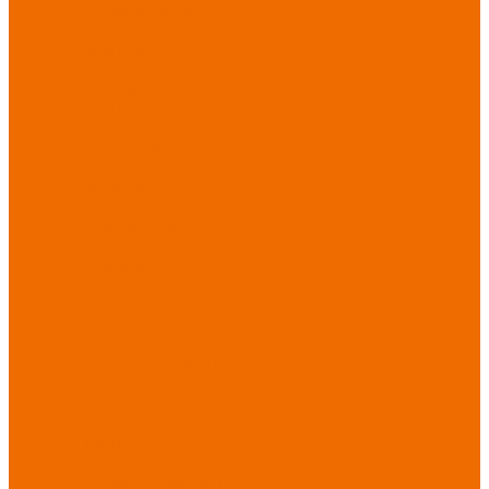
порезов
Перчатки
от повышенных
температур
Перчатки от
пониженных
температур
Перчатки
одноразовые
Перчатки от
термических
рисков
электрической дуги
Перчатки от
вибрации
Рукавицы
Текстиль/Мягкий
инвентарь
Комплекты
постельного белья
Полотенца
Одеяла/
Покрывала
Подушки
Ветошь
Матрасы
Хозтовары/
Инвентарь/Мебель