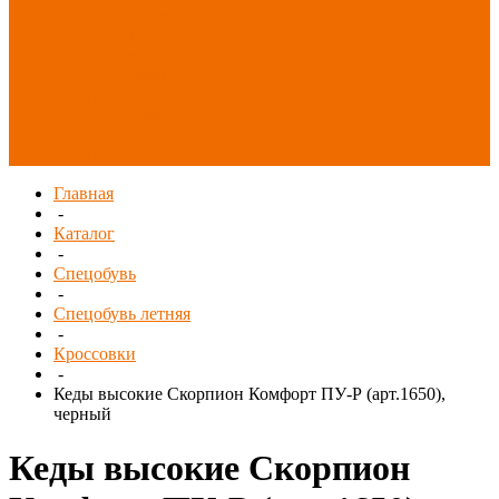
Распродажа
СИЗ/Защита рук
(распродажа)
Спецобувь
(распродажа)
Спецодежда и
текстиль
(распродажа)
Главная
-
Каталог
-
Спецобувь
-
Спецобувь летняя
-
Кроссовки
-
Кеды высокие Скорпион Комфорт ПУ-Р (арт.1650),
черный
Кеды высокие Скорпион