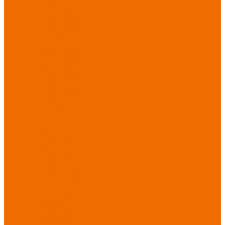
Новинки
ассортимента
Спецодежда
Спецодежда
зимняя
Спецодежда летняя
Спецодежда
защитная
Спецодежда для
охранных структур
Спецодежда для
рыбалки, охоты,
туризма
Спецодежда для
медицины
Спецодежда для
сферы услуг
Спецодежда для
пищевой
промышленности
Головные уборы
Трикотажные
изделия
Спецобувь
Спецобувь летняя