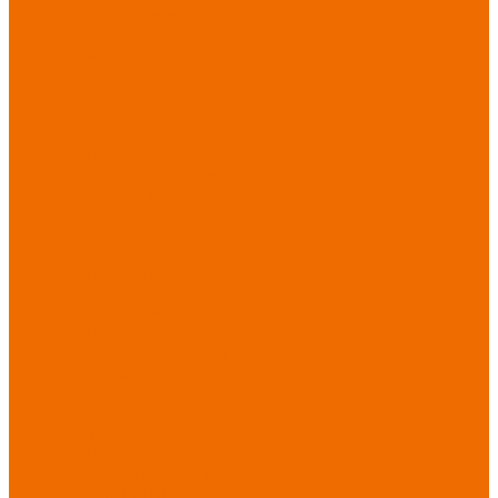
Хозинвентарь
Бытовая химия
Мебель
По отраслям
Лаборатории, НИИ
Медицина
Пищевое
производство
ХоРеКа
Сварочные
работы
Торговля
Дача, сад, огород
Автосервисы
Рыбная
промышленность
Логистика
ЖКХ
Охрана, ЧОП
Водители
Дорожные работы
Промышленность
Сельское хозяйство
Строительство
Тяжелая
промышленность
Акция АВГУСТ
PROFLINE