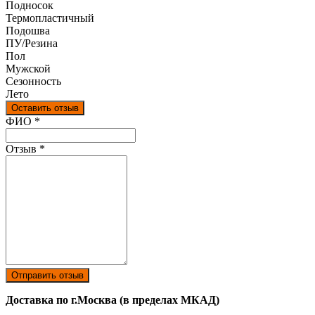
Подносок
Термопластичный
Подошва
ПУ/Резина
Пол
Мужской
Сезонность
Лето
Оставить отзыв
Ваш отзыв был отправлен!
ФИО
*
Отзыв
*
Отправить отзыв
Доставка по г.Москва (в пределах МКАД)