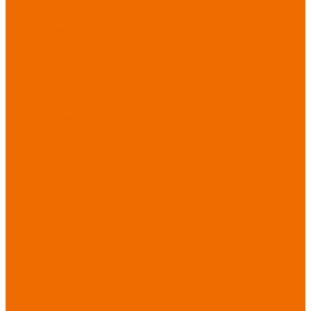
Спецобувь зимняя
Спецобувь
медицинская и
повседневная
Спецобувь
термостойкая
Спецобувь для
охранных структур
Спецобувь
влагозащитная
Спецобувь для
рыбалки, охоты,
туризма
Обувь для
дачи, сада, огорода
СИЗ
Защита головы
Защита лица и
органов зрения
Комбинезоны
защитные
Защита
органов дыхания
Защита органов
слуха
Защита от
падений с высоты
Фартуки,