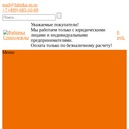
mail@fabrika-sp.ru
+7 (499) 685-10-69
Уважаемые покупатели!
Мы работаем только с юридическими
0
лицами и индивидуальными
руб.
предпринимателями.
Оплата только по безналичному расчету!
Меню
Каталог
Каталог
Новинки
ассортимента
Спецодежда
Спецобувь
СИЗ
Защита рук
Текстиль/Мягкий
инвентарь
Хозтовары/
Инвентарь/Мебель
По отраслям
Акция
АВГУСТ
PROFLINE
Распродажа