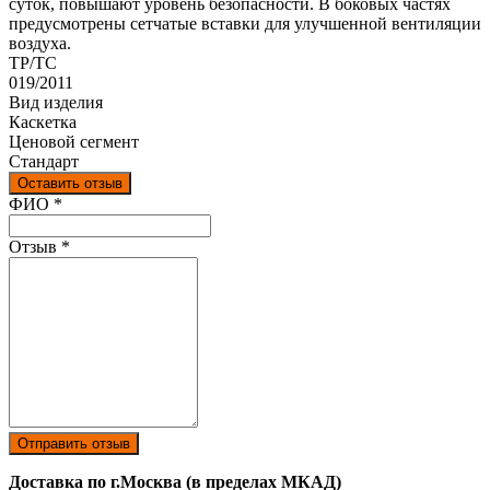
суток, повышают уровень безопасности. В боковых частях
предусмотрены сетчатые вставки для улучшенной вентиляции
воздуха.
ТР/ТС
019/2011
Вид изделия
Каскетка
Ценовой сегмент
Стандарт
Оставить отзыв
Ваш отзыв был отправлен!
ФИО
*
Отзыв
*
Отправить отзыв
Доставка по г.Москва (в пределах МКАД)