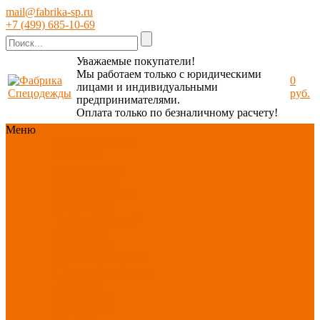
mail@fabrika-sp.ru
+7 (499) 685-10-69
Уважаемые покупатели!
Мы работаем только с юридическими
0
лицами и индивидуальными
руб.
предпринимателями.
Оплата только по безналичному расчету!
Меню
Каталог
Каталог
Новинки
ассортимента
Спецодежда
Спецобувь
СИЗ
Защита рук
Текстиль/Мягкий
инвентарь
Хозтовары/
Инвентарь/Мебель
По отраслям
Акция
АВГУСТ
PROFLINE
Распродажа