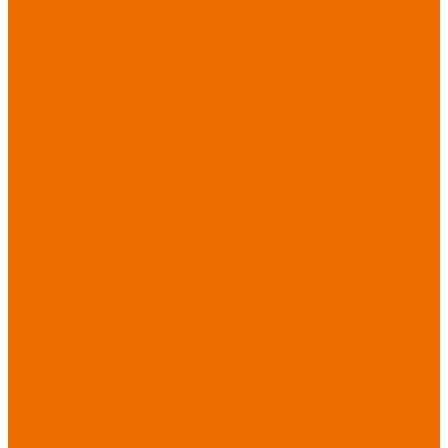
Хозинвентарь
Бытовая химия
Мебель
По отраслям
Лаборатории, НИИ
Медицина
Пищевое
производство
ХоРеКа
Сварочные
работы
Торговля
Дача, сад, огород
Автосервисы
Рыбная
промышленность
Логистика
ЖКХ
Охрана, ЧОП
Водители
Дорожные работы
Промышленность
Сельское хозяйство
Строительство
Тяжелая
промышленность
Акция АВГУСТ
PROFLINE