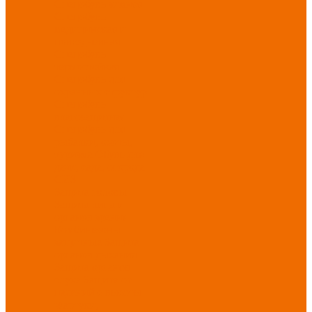
Спецобувь зимняя
Спецобувь
медицинская и
повседневная
Спецобувь
термостойкая
Спецобувь для
охранных структур
Спецобувь
влагозащитная
Спецобувь для
рыбалки, охоты,
туризма
Обувь для
дачи, сада, огорода
СИЗ
Защита головы
Защита лица и
органов зрения
Комбинезоны
защитные
Защита
органов дыхания
Защита органов
слуха
Защита от
падений с высоты
Фартуки,