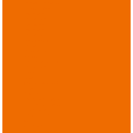
порезов
Перчатки
от повышенных
температур
Перчатки от
пониженных
температур
Перчатки
одноразовые
Перчатки от
термических
рисков
электрической дуги
Перчатки от
вибрации
Рукавицы
Текстиль/Мягкий
инвентарь
Комплекты
постельного белья
Полотенца
Одеяла/
Покрывала
Подушки
Ветошь
Матрасы
Хозтовары/
Инвентарь/Мебель