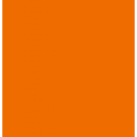
Новинки
ассортимента
Спецодежда
Спецодежда
зимняя
Спецодежда летняя
Спецодежда
защитная
Спецодежда для
охранных структур
Спецодежда для
рыбалки, охоты,
туризма
Спецодежда для
медицины
Спецодежда для
сферы услуг
Спецодежда для
пищевой
промышленности
Головные уборы
Трикотажные
изделия
Спецобувь
Спецобувь летняя