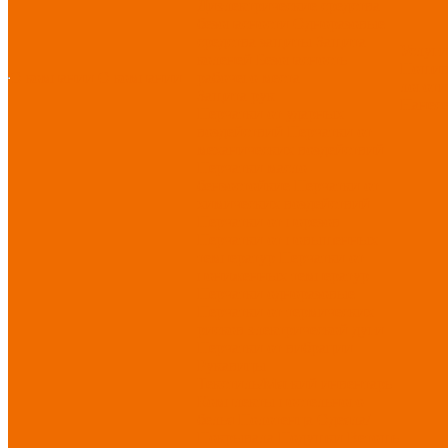
Диэлектрические средства
безопасности
Одноразовые
средства защиты
Защита
Услуг
коленей
Безопасность
Пошив
О компании
О компании
рабочего места
логоти
Защита рук
Нанесе
Перчатки от ударных
воздействий
Перчатки от
механических воздействий
Перчатки масло-
бензостойкие
Перчатки от
химических воздействий
Перчатки от порезов
Перчатки от повышенных
температур
Перчатки от
пониженных температур
Перчатки одноразовые
Перчатки от термических
рисков электрической дуги
Перчатки от вибрации
Рукавицы
Текстиль/Мягкий инвентарь
Комплекты постельного
белья
Полотенца
Одеяла/
Покрывала
Подушки
Ветошь