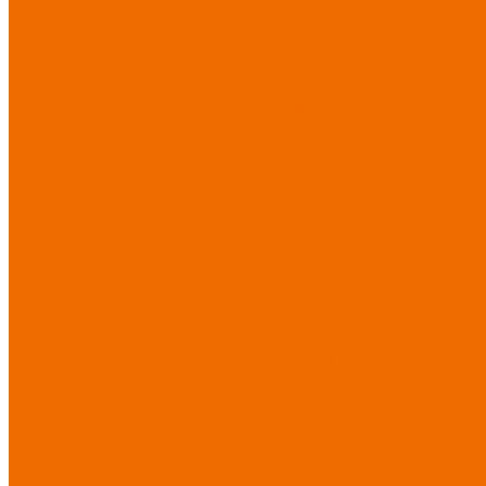
Матрасы
Хозтовары/Инвентарь/
Мебель
Хозинвентарь
Бытовая
химия
Мебель
По отраслям
Лаборатории, НИИ
Медицина
Пищевое
производство
ХоРеКа
Сварочные работы
Торговля
Дача, сад, огород
Автосервисы
Рыбная
промышленность
Логистика
ЖКХ
Охрана, ЧОП
Водители
Дорожные работы
Промышленность
Сельское
хозяйство
Строительство
Тяжелая промышленность
Акция АВГУСТ
PROFLINE
Распродажа
СИЗ/Защита рук
(распродажа)
Спецобувь
(распродажа)
Спецодежда и
текстиль (распродажа)