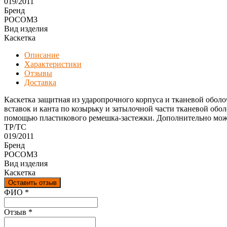
019/2011
Бренд
РОСОМЗ
Вид изделия
Каскетка
Описание
Характеристики
Отзывы
Доставка
Каскетка защитная из ударопрочного корпуса и тканевой обол
вставок и канта по козырьку и затылочной части тканевой обол
помощью пластикового ремешка-застежки. Дополнительно мож
ТР/ТС
019/2011
Бренд
РОСОМЗ
Вид изделия
Каскетка
Оставить отзыв
Ваш отзыв был отправлен!
ФИО
*
Отзыв
*