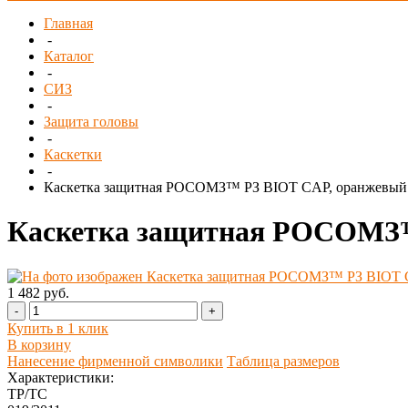
Главная
-
Каталог
-
СИЗ
-
Защита головы
-
Каскетки
-
Каскетка защитная РОСОМЗ™ РЗ BIOT CAP, оранжевый
Каскетка защитная РОСОМЗ™
1 482 руб.
-
+
Купить в 1 клик
В корзину
Нанесение фирменной символики
Таблица размеров
Характеристики:
ТР/ТС