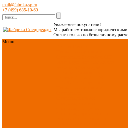
mail@fabrika-sp.ru
+7 (499) 685-10-69
Уважаемые покупатели!
Мы работаем только с юридическим
Оплата только по безналичному расче
Меню
Каталог
Каталог
Новинки ассортимента
Спецодежда
Спецобувь
СИЗ
Защита рук
Текстиль/Мягкий
инвентарь
Хозтовары/
Инвентарь/Мебель
По
отраслям
Акция АВГУСТ
PROFLINE
Распродажа
Новинки ассортимента
Спецодежда
Спецодежда зимняя
Спецодежда летняя
Спецодежда защитная
Спецодежда для охранных
структур
Спецодежда для
рыбалки, охоты, туризма