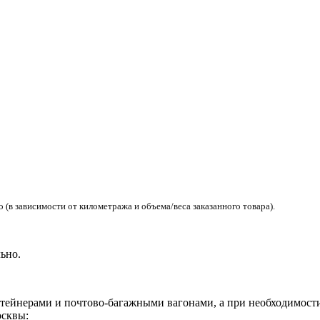
(в зависимости от километража и объема/веса заказанного товара).
ьно.
ейнерами и почтово-багажными вагонами, а при необходимости 
сквы: