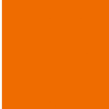
Спецодежда для медицины
Спецодежда для сферы услуг
Спецодежда для пищевой
промышленности
Головные
уборы
Трикотажные изделия
Спецобувь
Спецобувь летняя
Спецобувь
зимняя
Спецобувь
медицинская и повседневная
Спецобувь термостойкая
Спецобувь для охранных
структур
Спецобувь
влагозащитная
Спецобувь
для рыбалки, охоты, туризма
Обувь для дачи, сада, огорода
СИЗ
Защита головы
Защита лица
и органов зрения
Комбинезоны защитные
Защита органов дыхания
Защита органов слуха
Защита от падений с высоты
Фартуки, нарукавники
защитные
Дерматологические средства