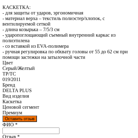
КАСКЕТКА:
- для защиты от ударов, эргономичная
- материал верха – текстиль полиэстер/хлопок, с
вентилируемой сеткой
- длина козырька – 7/5/3 см
- ударопоглощающий съемный внутренний каркас из
полиэтилена
- со вставкой из EVA-полимера
- ручная регулировка по обхвату головы от 55 до 62 см при
помощи застежки на затылочной части
Цвет
Серый/Желтый
ТР/ТС
019/2011
Бренд
DELTA PLUS
Вид изделия
Каскетка
Ценовой сегмент
Премиум
Оставить отзыв
Ваш отзыв был отправлен!
ФИО
*
Отзыв
*