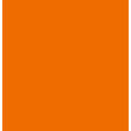
Хозинвентарь
Бытовая химия
Мебель
По отраслям
Лаборатории, НИИ
Медицина
Пищевое
производство
ХоРеКа
Сварочные
работы
Торговля
Дача, сад, огород
Автосервисы
Рыбная
промышленность
Логистика
ЖКХ
Охрана, ЧОП
Водители
Дорожные работы
Промышленность
Сельское хозяйство
Строительство
Тяжелая
промышленность
Акция АВГУСТ
PROFLINE