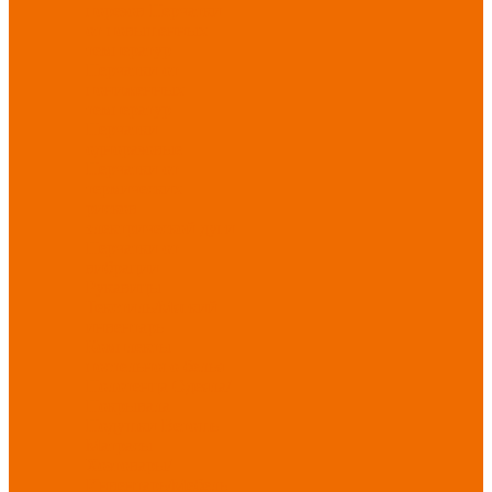
порезов
Перчатки
от повышенных
температур
Перчатки от
пониженных
температур
Перчатки
одноразовые
Перчатки от
термических
рисков
электрической дуги
Перчатки от
вибрации
Рукавицы
Текстиль/Мягкий
инвентарь
Комплекты
постельного белья
Полотенца
Одеяла/
Покрывала
Подушки
Ветошь
Матрасы
Хозтовары/
Инвентарь/Мебель