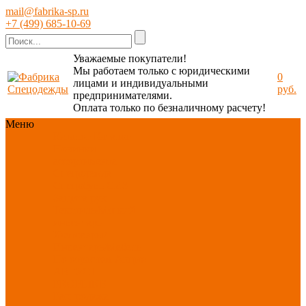
mail@fabrika-sp.ru
+7 (499) 685-10-69
Уважаемые покупатели!
Мы работаем только с юридическими
0
лицами и индивидуальными
руб.
предпринимателями.
Оплата только по безналичному расчету!
Меню
Каталог
Каталог
Новинки
ассортимента
Спецодежда
Спецобувь
СИЗ
Защита рук
Текстиль/Мягкий
инвентарь
Хозтовары/
Инвентарь/Мебель
По отраслям
Акция
АВГУСТ
PROFLINE
Распродажа