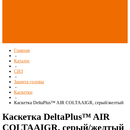
Распродажа
СИЗ/Защита рук
(распродажа)
Спецобувь
(распродажа)
Спецодежда и
текстиль
(распродажа)
Главная
-
Каталог
-
СИЗ
-
Защита головы
-
Каскетки
-
Каскетка DeltaPlus™ AIR COLTAAIGR, серый/желтый
Каскетка DeltaPlus™ AIR
COLTAAIGR, серый/желтый