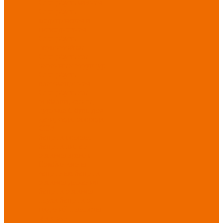
Спецобувь зимняя
Спецобувь
медицинская и
повседневная
Спецобувь
термостойкая
Спецобувь для
охранных структур
Спецобувь
влагозащитная
Спецобувь для
рыбалки, охоты,
туризма
Обувь для
дачи, сада, огорода
СИЗ
Защита головы
Защита лица и
органов зрения
Комбинезоны
защитные
Защита
органов дыхания
Защита органов
слуха
Защита от
падений с высоты
Фартуки,