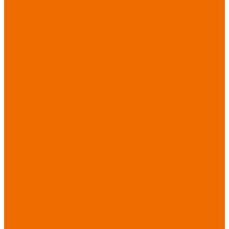
Новинки
ассортимента
Спецодежда
Спецодежда
зимняя
Спецодежда летняя
Спецодежда
защитная
Спецодежда для
охранных структур
Спецодежда для
рыбалки, охоты,
туризма
Спецодежда для
медицины
Спецодежда для
сферы услуг
Спецодежда для
пищевой
промышленности
Головные уборы
Трикотажные
изделия
Спецобувь
Спецобувь летняя