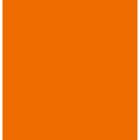
Спецобувь зимняя
Спецобувь
медицинская и
повседневная
Спецобувь
термостойкая
Спецобувь для
охранных структур
Спецобувь
влагозащитная
Спецобувь для
рыбалки, охоты,
туризма
Обувь для
дачи, сада, огорода
СИЗ
Защита головы
Защита лица и
органов зрения
Комбинезоны
защитные
Защита
органов дыхания
Защита органов
слуха
Защита от
падений с высоты
Фартуки,