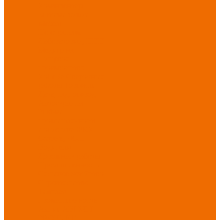
Хозинвентарь
Бытовая химия
Мебель
По отраслям
Лаборатории, НИИ
Медицина
Пищевое
производство
ХоРеКа
Сварочные
работы
Торговля
Дача, сад, огород
Автосервисы
Рыбная
промышленность
Логистика
ЖКХ
Охрана, ЧОП
Водители
Дорожные работы
Промышленность
Сельское хозяйство
Строительство
Тяжелая
промышленность
Акция АВГУСТ
PROFLINE