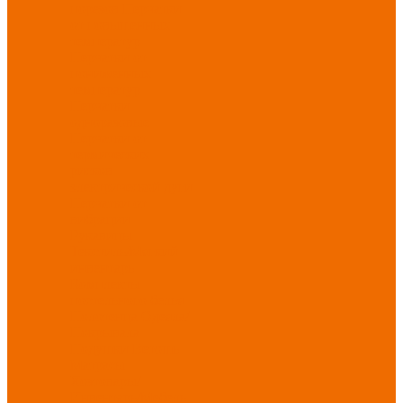
порезов
Перчатки
от повышенных
температур
Перчатки от
пониженных
температур
Перчатки
одноразовые
Перчатки от
термических
рисков
электрической дуги
Перчатки от
вибрации
Рукавицы
Текстиль/Мягкий
инвентарь
Комплекты
постельного белья
Полотенца
Одеяла/
Покрывала
Подушки
Ветошь
Матрасы
Хозтовары/
Инвентарь/Мебель