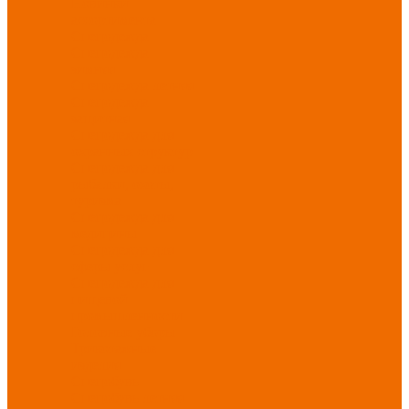
Новинки
ассортимента
Спецодежда
Спецодежда
зимняя
Спецодежда летняя
Спецодежда
защитная
Спецодежда для
охранных структур
Спецодежда для
рыбалки, охоты,
туризма
Спецодежда для
медицины
Спецодежда для
сферы услуг
Спецодежда для
пищевой
промышленности
Головные уборы
Трикотажные
изделия
Спецобувь
Спецобувь летняя