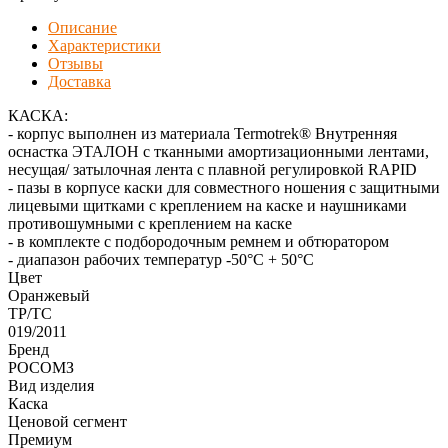
Описание
Характеристики
Отзывы
Доставка
КАСКА:
- корпус выполнен из материала Termotrek® Внутренняя
оснастка ЭТАЛОН с тканными амортизационными лентами,
несущая/ затылочная лента с плавной регулировкой RAPID
- пазы в корпусе каски для совместного ношения с защитными
лицевыми щитками с креплением на каске и наушниками
противошумными с креплением на каске
- в комплекте с подбородочным ремнем и обтюратором
- диапазон рабочих температур -50°C + 50°C
Цвет
Оранжевый
ТР/ТС
019/2011
Бренд
РОСОМЗ
Вид изделия
Каска
Ценовой сегмент
Премиум