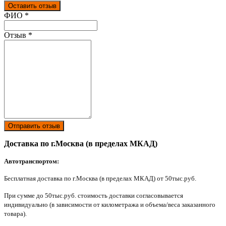
Оставить отзыв
Ваш отзыв был отправлен!
ФИО
*
Отзыв
*
Отправить отзыв
Доставка по г.Москва (в пределах МКАД)
Автотранспортом:
Бесплатная доставка по г.Москва (в пределах МКАД) от 50тыс.руб.
При сумме до 50тыс.руб. стоимость доставки согласовывается
индивидуально (в зависимости от километража и объема/веса заказанного
товара).