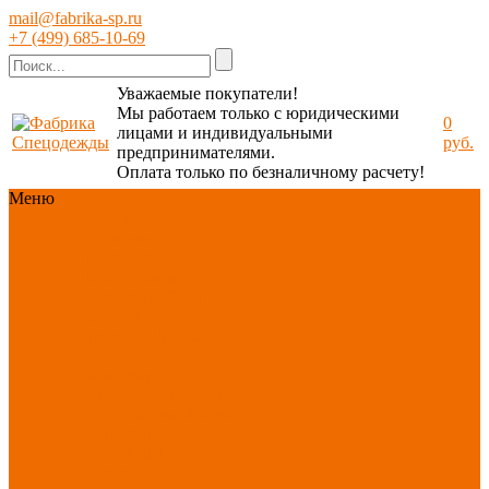
mail@fabrika-sp.ru
+7 (499) 685-10-69
Уважаемые покупатели!
Мы работаем только с юридическими
0
лицами и индивидуальными
руб.
предпринимателями.
Оплата только по безналичному расчету!
Меню
Каталог
Каталог
Новинки
ассортимента
Спецодежда
Спецобувь
СИЗ
Защита рук
Текстиль/Мягкий
инвентарь
Хозтовары/
Инвентарь/Мебель
По отраслям
Акция
АВГУСТ
PROFLINE
Распродажа