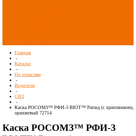
Распродажа
СИЗ/Защита рук
(распродажа)
Спецобувь
(распродажа)
Спецодежда и
текстиль
(распродажа)
Главная
-
Каталог
-
По отраслям
-
Водители
-
СИЗ
-
Каска РОСОМЗ™ РФИ-3 BIOT™ Рапид (с храповиком),
оранжевый 72714
Каска РОСОМЗ™ РФИ-3