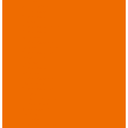
Новинки
ассортимента
Спецодежда
Спецодежда
зимняя
Спецодежда летняя
Спецодежда
защитная
Спецодежда для
охранных структур
Спецодежда для
рыбалки, охоты,
туризма
Спецодежда для
медицины
Спецодежда для
сферы услуг
Спецодежда для
пищевой
промышленности
Головные уборы
Трикотажные
изделия
Спецобувь
Спецобувь летняя