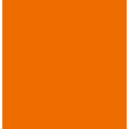
порезов
Перчатки
от повышенных
температур
Перчатки от
пониженных
температур
Перчатки
одноразовые
Перчатки от
термических
рисков
электрической дуги
Перчатки от
вибрации
Рукавицы
Текстиль/Мягкий
инвентарь
Комплекты
постельного белья
Полотенца
Одеяла/
Покрывала
Подушки
Ветошь
Матрасы
Хозтовары/
Инвентарь/Мебель