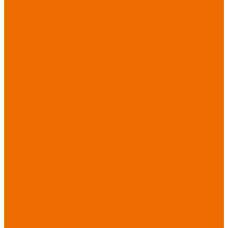
Хозинвентарь
Бытовая химия
Мебель
По отраслям
Лаборатории, НИИ
Медицина
Пищевое
производство
ХоРеКа
Сварочные
работы
Торговля
Дача, сад, огород
Автосервисы
Рыбная
промышленность
Логистика
ЖКХ
Охрана, ЧОП
Водители
Дорожные работы
Промышленность
Сельское хозяйство
Строительство
Тяжелая
промышленность
Акция АВГУСТ
PROFLINE