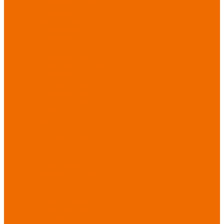
Спецобувь зимняя
Спецобувь
медицинская и
повседневная
Спецобувь
термостойкая
Спецобувь для
охранных структур
Спецобувь
влагозащитная
Спецобувь для
рыбалки, охоты,
туризма
Обувь для
дачи, сада, огорода
СИЗ
Защита головы
Защита лица и
органов зрения
Комбинезоны
защитные
Защита
органов дыхания
Защита органов
слуха
Защита от
падений с высоты
Фартуки,