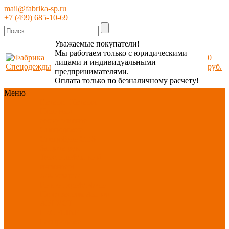
mail@fabrika-sp.ru
+7 (499) 685-10-69
Уважаемые покупатели!
Мы работаем только с юридическими
0
лицами и индивидуальными
руб.
предпринимателями.
Оплата только по безналичному расчету!
Меню
Каталог
Каталог
Новинки
ассортимента
Спецодежда
Спецобувь
СИЗ
Защита рук
Текстиль/Мягкий
инвентарь
Хозтовары/
Инвентарь/Мебель
По отраслям
Акция
АВГУСТ
PROFLINE
Распродажа