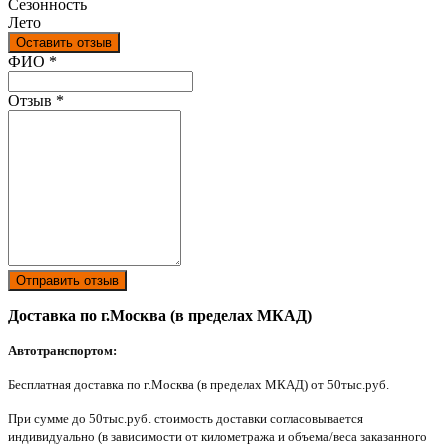
Сезонность
Лето
Оставить отзыв
Ваш отзыв был отправлен!
ФИО
*
Отзыв
*
Отправить отзыв
Доставка по г.Москва (в пределах МКАД)
Автотранспортом:
Бесплатная доставка по г.Москва (в пределах МКАД) от 50тыс.руб.
При сумме до 50тыс.руб. стоимость доставки согласовывается
индивидуально (в зависимости от километража и объема/веса заказанного