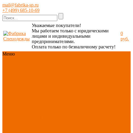
mail@fabrika-sp.ru
+7 (499) 685-10-69
Уважаемые покупатели!
Мы работаем только с юридическими
0
лицами и индивидуальными
руб.
предпринимателями.
Оплата только по безналичному расчету!
Меню
Каталог
Каталог
Новинки
ассортимента
Спецодежда
Спецобувь
СИЗ
Защита рук
Текстиль/Мягкий
инвентарь
Хозтовары/
Инвентарь/Мебель
По отраслям
Акция
АВГУСТ
PROFLINE
Распродажа