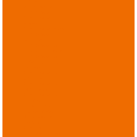
Новинки
ассортимента
Спецодежда
Спецодежда
зимняя
Спецодежда летняя
Спецодежда
защитная
Спецодежда для
охранных структур
Спецодежда для
рыбалки, охоты,
туризма
Спецодежда для
медицины
Спецодежда для
сферы услуг
Спецодежда для
пищевой
промышленности
Головные уборы
Трикотажные
изделия
Спецобувь
Спецобувь летняя