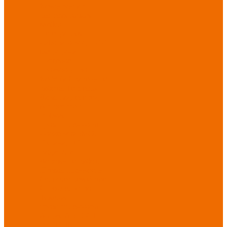
Хозинвентарь
Бытовая химия
Мебель
По отраслям
Лаборатории, НИИ
Медицина
Пищевое
производство
ХоРеКа
Сварочные
работы
Торговля
Дача, сад, огород
Автосервисы
Рыбная
промышленность
Логистика
ЖКХ
Охрана, ЧОП
Водители
Дорожные работы
Промышленность
Сельское хозяйство
Строительство
Тяжелая
промышленность
Акция АВГУСТ
PROFLINE