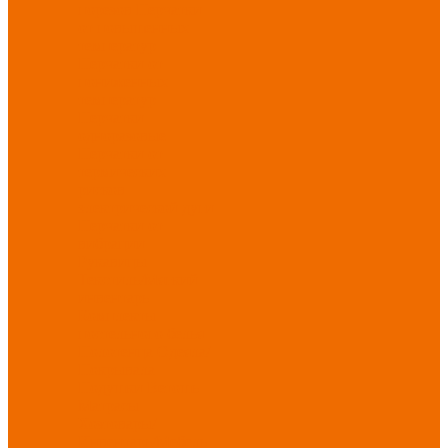
порезов
Перчатки
от повышенных
температур
Перчатки от
пониженных
температур
Перчатки
одноразовые
Перчатки от
термических
рисков
электрической дуги
Перчатки от
вибрации
Рукавицы
Текстиль/Мягкий
инвентарь
Комплекты
постельного белья
Полотенца
Одеяла/
Покрывала
Подушки
Ветошь
Матрасы
Хозтовары/
Инвентарь/Мебель