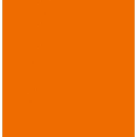
Спецобувь зимняя
Спецобувь
медицинская и
повседневная
Спецобувь
термостойкая
Спецобувь для
охранных структур
Спецобувь
влагозащитная
Спецобувь для
рыбалки, охоты,
туризма
Обувь для
дачи, сада, огорода
СИЗ
Защита головы
Защита лица и
органов зрения
Комбинезоны
защитные
Защита
органов дыхания
Защита органов
слуха
Защита от
падений с высоты
Фартуки,