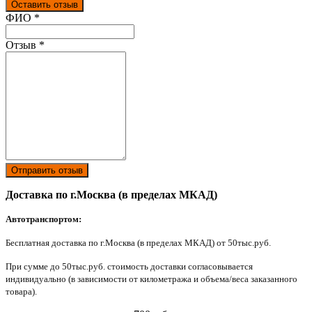
Оставить отзыв
Ваш отзыв был отправлен!
ФИО
*
Отзыв
*
Отправить отзыв
Доставка по г.Москва (в пределах МКАД)
Автотранспортом:
Бесплатная доставка по г.Москва (в пределах МКАД) от 50тыс.руб.
При сумме до 50тыс.руб. стоимость доставки согласовывается
индивидуально (в зависимости от километража и объема/веса заказанного
товара).