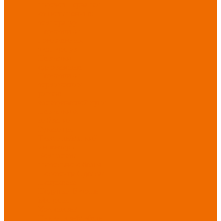
порезов
Перчатки
от повышенных
температур
Перчатки от
пониженных
температур
Перчатки
одноразовые
Перчатки от
термических
рисков
электрической дуги
Перчатки от
вибрации
Рукавицы
Текстиль/Мягкий
инвентарь
Комплекты
постельного белья
Полотенца
Одеяла/
Покрывала
Подушки
Ветошь
Матрасы
Хозтовары/
Инвентарь/Мебель