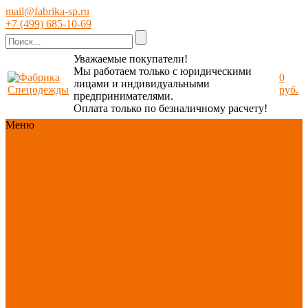
mail@fabrika-sp.ru
+7 (499) 685-10-69
Уважаемые покупатели!
Мы работаем только с юридическими
0
лицами и индивидуальными
руб.
предпринимателями.
Оплата только по безналичному расчету!
Меню
Каталог
Каталог
Новинки
ассортимента
Спецодежда
Спецобувь
СИЗ
Защита рук
Текстиль/Мягкий
инвентарь
Хозтовары/
Инвентарь/Мебель
По отраслям
Акция
АВГУСТ
PROFLINE
Распродажа