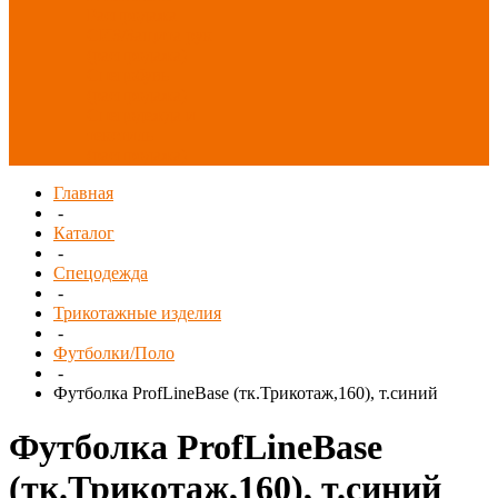
Распродажа
СИЗ/Защита рук
(распродажа)
Спецобувь
(распродажа)
Спецодежда и
текстиль
(распродажа)
Главная
-
Каталог
-
Спецодежда
-
Трикотажные изделия
-
Футболки/Поло
-
Футболка ProfLineBase (тк.Трикотаж,160), т.синий
Футболка ProfLineBase
(тк.Трикотаж,160), т.синий