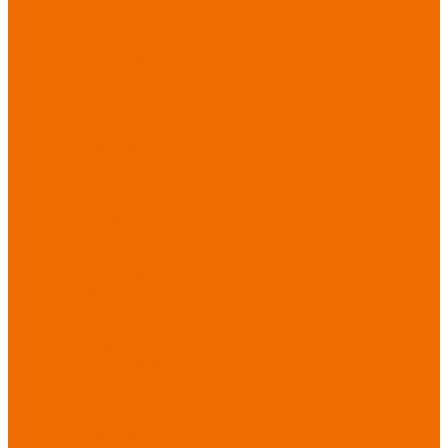
Новинки
ассортимента
Спецодежда
Спецодежда
зимняя
Спецодежда летняя
Спецодежда
защитная
Спецодежда для
охранных структур
Спецодежда для
рыбалки, охоты,
туризма
Спецодежда для
медицины
Спецодежда для
сферы услуг
Спецодежда для
пищевой
промышленности
Головные уборы
Трикотажные
изделия
Спецобувь
Спецобувь летняя