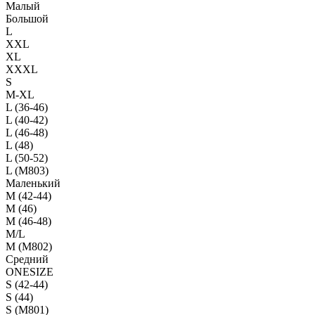
Малый
Большой
L
XXL
XL
XXXL
S
M-XL
L (36-46)
L (40-42)
L (46-48)
L (48)
L (50-52)
L (M803)
Маленький
М (42-44)
M (46)
M (46-48)
M/L
M (M802)
Средний
ONESIZE
S (42-44)
S (44)
S (M801)