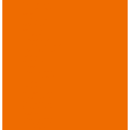
Хозинвентарь
Бытовая химия
Мебель
По отраслям
Лаборатории, НИИ
Медицина
Пищевое
производство
ХоРеКа
Сварочные
работы
Торговля
Дача, сад, огород
Автосервисы
Рыбная
промышленность
Логистика
ЖКХ
Охрана, ЧОП
Водители
Дорожные работы
Промышленность
Сельское хозяйство
Строительство
Тяжелая
промышленность
Акция АВГУСТ
PROFLINE