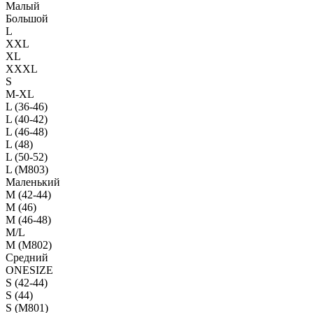
Малый
Большой
L
XXL
XL
XXXL
S
M-XL
L (36-46)
L (40-42)
L (46-48)
L (48)
L (50-52)
L (M803)
Маленький
М (42-44)
M (46)
M (46-48)
M/L
M (M802)
Средний
ONESIZE
S (42-44)
S (44)
S (M801)