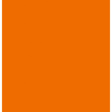
Спецобувь зимняя
Спецобувь
медицинская и
повседневная
Спецобувь
термостойкая
Спецобувь для
охранных структур
Спецобувь
влагозащитная
Спецобувь для
рыбалки, охоты,
туризма
Обувь для
дачи, сада, огорода
СИЗ
Защита головы
Защита лица и
органов зрения
Комбинезоны
защитные
Защита
органов дыхания
Защита органов
слуха
Защита от
падений с высоты
Фартуки,