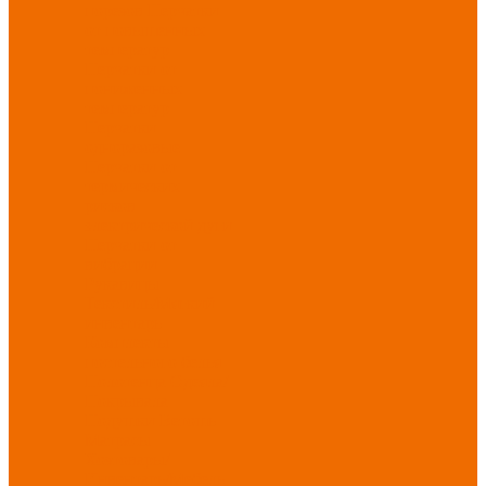
порезов
Перчатки
от повышенных
температур
Перчатки от
пониженных
температур
Перчатки
одноразовые
Перчатки от
термических
рисков
электрической дуги
Перчатки от
вибрации
Рукавицы
Текстиль/Мягкий
инвентарь
Комплекты
постельного белья
Полотенца
Одеяла/
Покрывала
Подушки
Ветошь
Матрасы
Хозтовары/
Инвентарь/Мебель