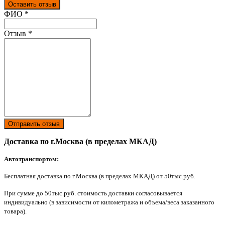
Оставить отзыв
Ваш отзыв был отправлен!
ФИО
*
Отзыв
*
Отправить отзыв
Доставка по г.Москва (в пределах МКАД)
Автотранспортом:
Бесплатная доставка по г.Москва (в пределах МКАД) от 50тыс.руб.
При сумме до 50тыс.руб. стоимость доставки согласовывается
индивидуально (в зависимости от километража и объема/веса заказанного
товара).