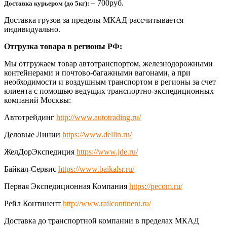
– 700руб.
Доставка курьером (до 5кг):
Доставка грузов за пределы МКАД рассчитывается
индивидуально.
Отгрузка товара в регионы РФ:
Мы отгружаем товар автотранспортом, железнодорожными
контейнерами и почтово-багажными вагонами, а при
необходимости и воздушным транспортом в регионы за счет
клиента с помощью ведущих транспортно-экспедиционных
компаний Москвы:
Автотрейдинг
http://www.autotrading.ru/
Деловые Линии
https://www.dellin.ru/
ЖелДорЭкспедиция
https://www.jde.ru/
Байкал-Сервис
https://www.baikalsr.ru/
Первая Экспедиционная Компания
https://pecom.ru/
Рейл Континент
http://www.railcontinent.ru/
Доставка до транспортной компании в пределах МКАД