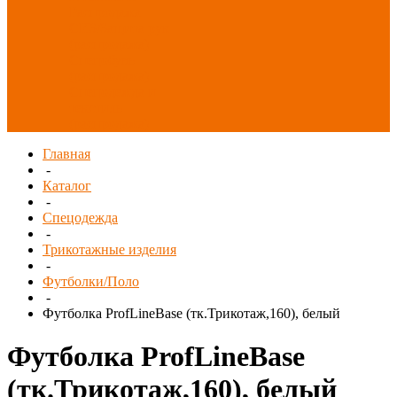
Распродажа
СИЗ/Защита рук
(распродажа)
Спецобувь
(распродажа)
Спецодежда и
текстиль
(распродажа)
Главная
-
Каталог
-
Спецодежда
-
Трикотажные изделия
-
Футболки/Поло
-
Футболка ProfLineBase (тк.Трикотаж,160), белый
Футболка ProfLineBase
(тк.Трикотаж,160), белый