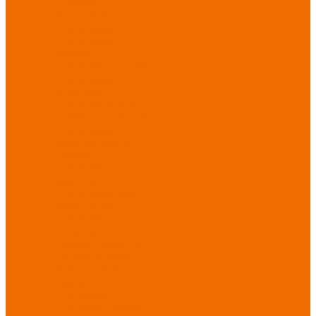
Новинки
ассортимента
Спецодежда
Спецодежда
зимняя
Спецодежда летняя
Спецодежда
защитная
Спецодежда для
охранных структур
Спецодежда для
рыбалки, охоты,
туризма
Спецодежда для
медицины
Спецодежда для
сферы услуг
Спецодежда для
пищевой
промышленности
Головные уборы
Трикотажные
изделия
Спецобувь
Спецобувь летняя