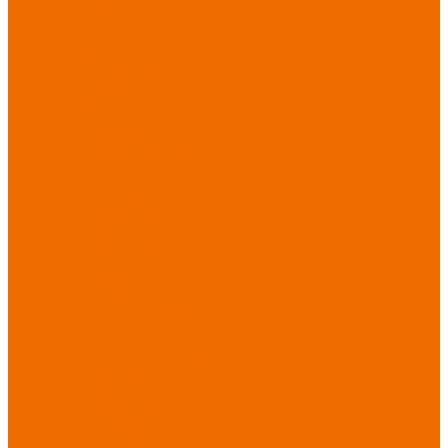
Хозинвентарь
Бытовая химия
Мебель
По отраслям
Лаборатории, НИИ
Медицина
Пищевое
производство
ХоРеКа
Сварочные
работы
Торговля
Дача, сад, огород
Автосервисы
Рыбная
промышленность
Логистика
ЖКХ
Охрана, ЧОП
Водители
Дорожные работы
Промышленность
Сельское хозяйство
Строительство
Тяжелая
промышленность
Акция АВГУСТ
PROFLINE