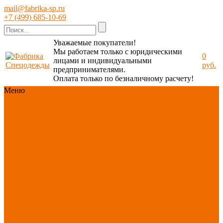
mail@fabrika-sp.ru
+7 (499) 685-10-69
Уважаемые покупатели!
Мы работаем только с юридическими
0
лицами и индивидуальными
руб.
предпринимателями.
Оплата только по безналичному расчету!
Меню
Каталог
Каталог
Новинки
ассортимента
Спецодежда
Спецобувь
СИЗ
Защита рук
Текстиль/Мягкий
инвентарь
Хозтовары/
Инвентарь/Мебель
По отраслям
Акция
АВГУСТ
PROFLINE
Распродажа