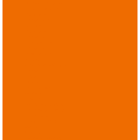
порезов
Перчатки
от повышенных
температур
Перчатки от
пониженных
температур
Перчатки
одноразовые
Перчатки от
термических
рисков
электрической дуги
Перчатки от
вибрации
Рукавицы
Текстиль/Мягкий
инвентарь
Комплекты
постельного белья
Полотенца
Одеяла/
Покрывала
Подушки
Ветошь
Матрасы
Хозтовары/
Инвентарь/Мебель