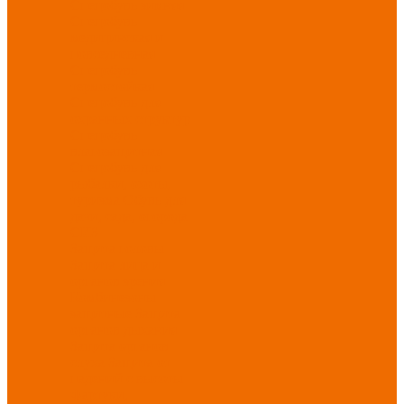
Спецобувь зимняя
Спецобувь
медицинская и
повседневная
Спецобувь
термостойкая
Спецобувь для
охранных структур
Спецобувь
влагозащитная
Спецобувь для
рыбалки, охоты,
туризма
Обувь для
дачи, сада, огорода
СИЗ
Защита головы
Защита лица и
органов зрения
Комбинезоны
защитные
Защита
органов дыхания
Защита органов
слуха
Защита от
падений с высоты
Фартуки,