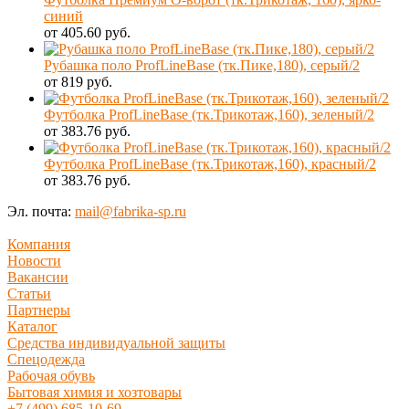
синий
от 405.60 руб.
Рубашка поло ProfLineBase (тк.Пике,180), серый/2
от 819 руб.
Футболка ProfLineBase (тк.Трикотаж,160), зеленый/2
от 383.76 руб.
Футболка ProfLineBase (тк.Трикотаж,160), красный/2
от 383.76 руб.
Эл. почта:
mail@fabrika-sp.ru
Компания
Новости
Вакансии
Статьи
Партнеры
Каталог
Средства индивидуальной защиты
Спецодежда
Рабочая обувь
Бытовая химия и хозтовары
+7 (499) 685-10-69