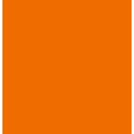
Хозинвентарь
Бытовая химия
Мебель
По отраслям
Лаборатории, НИИ
Медицина
Пищевое
производство
ХоРеКа
Сварочные
работы
Торговля
Дача, сад, огород
Автосервисы
Рыбная
промышленность
Логистика
ЖКХ
Охрана, ЧОП
Водители
Дорожные работы
Промышленность
Сельское хозяйство
Строительство
Тяжелая
промышленность
Акция АВГУСТ
PROFLINE