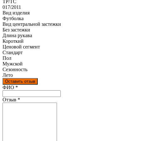
ТР/ТС
017/2011
Вид изделия
Футболка
Вид центральной застежки
Без застежки
Длина рукава
Короткий
Ценовой сегмент
Стандарт
Пол
Мужской
Сезонность
Лето
Оставить отзыв
Ваш отзыв был отправлен!
ФИО
*
Отзыв
*