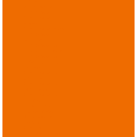
Новинки
ассортимента
Спецодежда
Спецодежда
зимняя
Спецодежда летняя
Спецодежда
защитная
Спецодежда для
охранных структур
Спецодежда для
рыбалки, охоты,
туризма
Спецодежда для
медицины
Спецодежда для
сферы услуг
Спецодежда для
пищевой
промышленности
Головные уборы
Трикотажные
изделия
Спецобувь
Спецобувь летняя