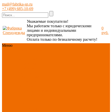
mail@fabrika-sp.ru
+7 (499) 685-10-69
Уважаемые покупатели!
Мы работаем только с юридическими
0
лицами и индивидуальными
руб.
предпринимателями.
Оплата только по безналичному расчету!
Меню
Каталог
Каталог
Новинки
ассортимента
Спецодежда
Спецобувь
СИЗ
Защита рук
Текстиль/Мягкий
инвентарь
Хозтовары/
Инвентарь/Мебель
По отраслям
Акция
АВГУСТ
PROFLINE
Распродажа