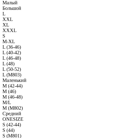
Малый
Большой
L
XXL
XL
XXXL
S
M-XL
L (36-46)
L (40-42)
L (46-48)
L (48)
L (50-52)
L (M803)
Маленький
М (42-44)
M (46)
M (46-48)
M/L
M (M802)
Средний
ONESIZE
S (42-44)
S (44)
S (M801)