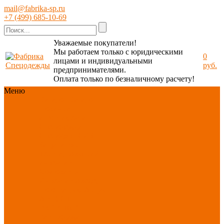
mail@fabrika-sp.ru
+7 (499) 685-10-69
Уважаемые покупатели!
Мы работаем только с юридическими
0
лицами и индивидуальными
руб.
предпринимателями.
Оплата только по безналичному расчету!
Меню
Каталог
Каталог
Новинки
ассортимента
Спецодежда
Спецобувь
СИЗ
Защита рук
Текстиль/Мягкий
инвентарь
Хозтовары/
Инвентарь/Мебель
По отраслям
Акция
АВГУСТ
PROFLINE
Распродажа