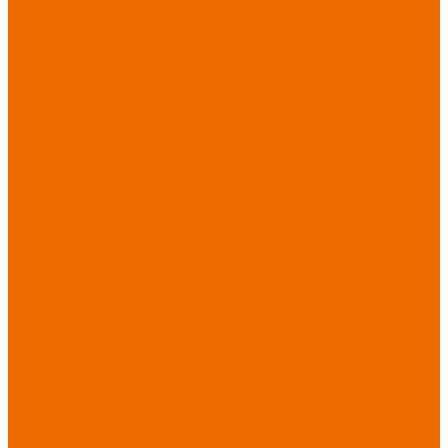
Новинки
ассортимента
Спецодежда
Спецодежда
зимняя
Спецодежда летняя
Спецодежда
защитная
Спецодежда для
охранных структур
Спецодежда для
рыбалки, охоты,
туризма
Спецодежда для
медицины
Спецодежда для
сферы услуг
Спецодежда для
пищевой
промышленности
Головные уборы
Трикотажные
изделия
Спецобувь
Спецобувь летняя