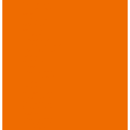
Хозинвентарь
Бытовая химия
Мебель
По отраслям
Лаборатории, НИИ
Медицина
Пищевое
производство
ХоРеКа
Сварочные
работы
Торговля
Дача, сад, огород
Автосервисы
Рыбная
промышленность
Логистика
ЖКХ
Охрана, ЧОП
Водители
Дорожные работы
Промышленность
Сельское хозяйство
Строительство
Тяжелая
промышленность
Акция АВГУСТ
PROFLINE