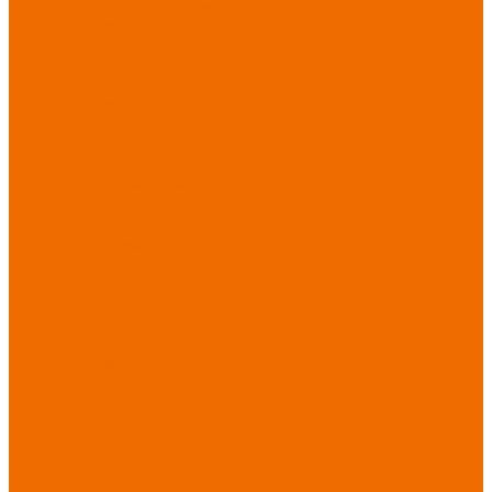
Спецобувь зимняя
Спецобувь
медицинская и
повседневная
Спецобувь
термостойкая
Спецобувь для
охранных структур
Спецобувь
влагозащитная
Спецобувь для
рыбалки, охоты,
туризма
Обувь для
дачи, сада, огорода
СИЗ
Защита головы
Защита лица и
органов зрения
Комбинезоны
защитные
Защита
органов дыхания
Защита органов
слуха
Защита от
падений с высоты
Фартуки,