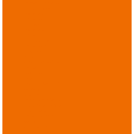
порезов
Перчатки
от повышенных
температур
Перчатки от
пониженных
температур
Перчатки
одноразовые
Перчатки от
термических
рисков
электрической дуги
Перчатки от
вибрации
Рукавицы
Текстиль/Мягкий
инвентарь
Комплекты
постельного белья
Полотенца
Одеяла/
Покрывала
Подушки
Ветошь
Матрасы
Хозтовары/
Инвентарь/Мебель