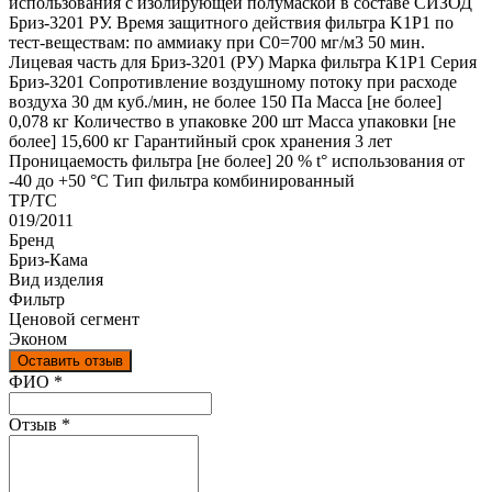
использования с изолирующей полумаской в составе СИЗОД
Бриз-3201 РУ. Время защитного действия фильтра K1P1 по
тест-веществам: по аммиаку при С0=700 мг/м3 50 мин.
Лицевая часть для Бриз-3201 (РУ) Марка фильтра K1P1 Серия
Бриз-3201 Сопротивление воздушному потоку при расходе
воздуха 30 дм куб./мин, не более 150 Па Масса [не более]
0,078 кг Количество в упаковке 200 шт Масса упаковки [не
более] 15,600 кг Гарантийный срок хранения 3 лет
Проницаемость фильтра [не более] 20 % t° использования от
-40 до +50 °C Тип фильтра комбинированный
ТР/ТС
019/2011
Бренд
Бриз-Кама
Вид изделия
Фильтр
Ценовой сегмент
Эконом
Оставить отзыв
Ваш отзыв был отправлен!
ФИО
*
Отзыв
*