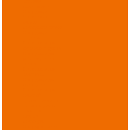
Новинки
ассортимента
Спецодежда
Спецодежда
зимняя
Спецодежда летняя
Спецодежда
защитная
Спецодежда для
охранных структур
Спецодежда для
рыбалки, охоты,
туризма
Спецодежда для
медицины
Спецодежда для
сферы услуг
Спецодежда для
пищевой
промышленности
Головные уборы
Трикотажные
изделия
Спецобувь
Спецобувь летняя