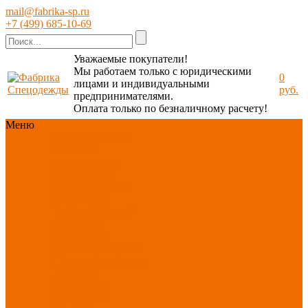
mail@fabrika-sp.ru
+7 (499) 685-10-69
Уважаемые покупатели!
Мы работаем только с юридическими
0
лицами и индивидуальными
руб.
предпринимателями.
Оплата только по безналичному расчету!
Меню
Каталог
Каталог
Новинки
ассортимента
Спецодежда
Спецобувь
СИЗ
Защита рук
Текстиль/Мягкий
инвентарь
Хозтовары/
Инвентарь/Мебель
По отраслям
Акция
АВГУСТ
PROFLINE
Распродажа