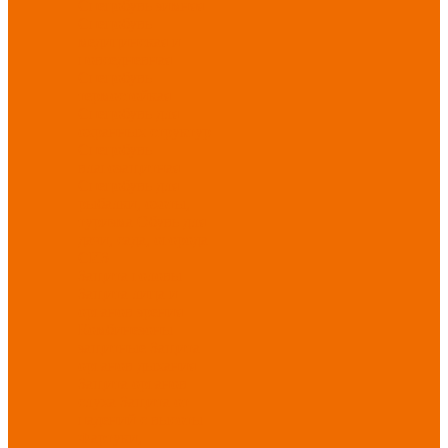
Спецобувь зимняя
Спецобувь
медицинская и
повседневная
Спецобувь
термостойкая
Спецобувь для
охранных структур
Спецобувь
влагозащитная
Спецобувь для
рыбалки, охоты,
туризма
Обувь для
дачи, сада, огорода
СИЗ
Защита головы
Защита лица и
органов зрения
Комбинезоны
защитные
Защита
органов дыхания
Защита органов
слуха
Защита от
падений с высоты
Фартуки,