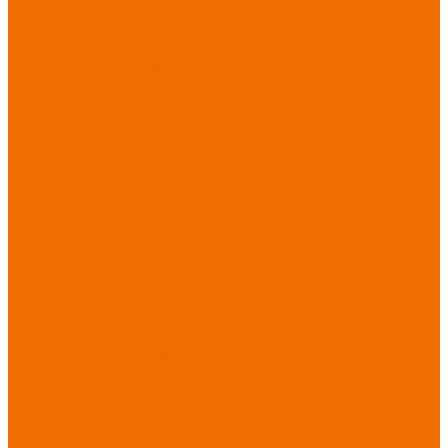
Хозинвентарь
Бытовая химия
Мебель
По отраслям
Лаборатории, НИИ
Медицина
Пищевое
производство
ХоРеКа
Сварочные
работы
Торговля
Дача, сад, огород
Автосервисы
Рыбная
промышленность
Логистика
ЖКХ
Охрана, ЧОП
Водители
Дорожные работы
Промышленность
Сельское хозяйство
Строительство
Тяжелая
промышленность
Акция АВГУСТ
PROFLINE