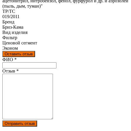
ацетонитрил, нитробензол, фенол, фурфурол и др. и аэрозолей
(пыль, дым, туман)"
ТР/ТС
019/2011
Бренд
Бриз-Кама
Вид изделия
Фильтр
Ценовой сегмент
Эконом
Оставить отзыв
Ваш отзыв был отправлен!
ФИО
*
Отзыв
*
Отправить отзыв