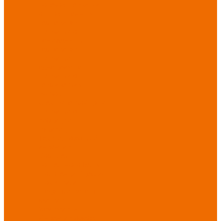
порезов
Перчатки
от повышенных
температур
Перчатки от
пониженных
температур
Перчатки
одноразовые
Перчатки от
термических
рисков
электрической дуги
Перчатки от
вибрации
Рукавицы
Текстиль/Мягкий
инвентарь
Комплекты
постельного белья
Полотенца
Одеяла/
Покрывала
Подушки
Ветошь
Матрасы
Хозтовары/
Инвентарь/Мебель