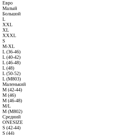
Евро
Малый
Большой
L
XXL
XL
XXXL
S
M-XL
L (36-46)
L (40-42)
L (46-48)
L (48)
L (50-52)
L (M803)
Маленький
М (42-44)
M (46)
M (46-48)
M/L
M (M802)
Средний
ONESIZE
S (42-44)
S (44)