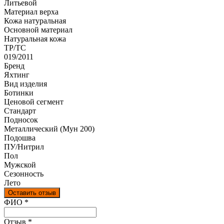
Литьевой
Материал верха
Кожа натуральная
Оcновной материал
Натуральная кожа
ТР/ТС
019/2011
Бренд
Яхтинг
Вид изделия
Ботинки
Ценовой сегмент
Стандарт
Подносок
Металлический (Мун 200)
Подошва
ПУ/Нитрил
Пол
Мужской
Сезонность
Лето
Оставить отзыв
Ваш отзыв был отправлен!
ФИО
*
Отзыв
*