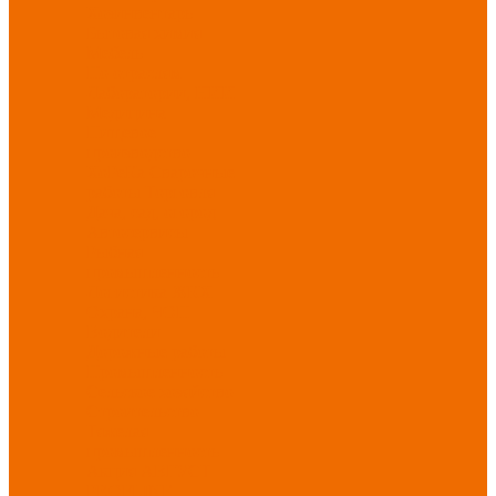
Хозинвентарь
Бытовая химия
Мебель
По отраслям
Лаборатории, НИИ
Медицина
Пищевое
производство
ХоРеКа
Сварочные
работы
Торговля
Дача, сад, огород
Автосервисы
Рыбная
промышленность
Логистика
ЖКХ
Охрана, ЧОП
Водители
Дорожные работы
Промышленность
Сельское хозяйство
Строительство
Тяжелая
промышленность
Акция АВГУСТ
PROFLINE