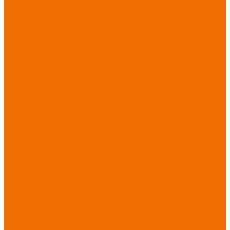
Новинки
ассортимента
Спецодежда
Спецодежда
зимняя
Спецодежда летняя
Спецодежда
защитная
Спецодежда для
охранных структур
Спецодежда для
рыбалки, охоты,
туризма
Спецодежда для
медицины
Спецодежда для
сферы услуг
Спецодежда для
пищевой
промышленности
Головные уборы
Трикотажные
изделия
Спецобувь
Спецобувь летняя