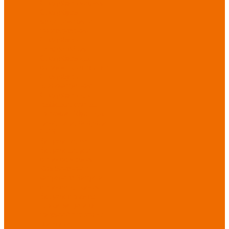
Спецобувь зимняя
Спецобувь
медицинская и
повседневная
Спецобувь
термостойкая
Спецобувь для
охранных структур
Спецобувь
влагозащитная
Спецобувь для
рыбалки, охоты,
туризма
Обувь для
дачи, сада, огорода
СИЗ
Защита головы
Защита лица и
органов зрения
Комбинезоны
защитные
Защита
органов дыхания
Защита органов
слуха
Защита от
падений с высоты
Фартуки,