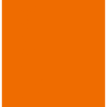
порезов
Перчатки
от повышенных
температур
Перчатки от
пониженных
температур
Перчатки
одноразовые
Перчатки от
термических
рисков
электрической дуги
Перчатки от
вибрации
Рукавицы
Текстиль/Мягкий
инвентарь
Комплекты
постельного белья
Полотенца
Одеяла/
Покрывала
Подушки
Ветошь
Матрасы
Хозтовары/
Инвентарь/Мебель