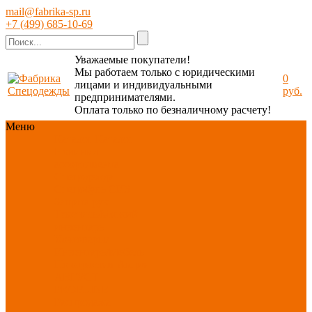
mail@fabrika-sp.ru
+7 (499) 685-10-69
Уважаемые покупатели!
Мы работаем только с юридическими
0
лицами и индивидуальными
руб.
предпринимателями.
Оплата только по безналичному расчету!
Меню
Каталог
Каталог
Новинки
ассортимента
Спецодежда
Спецобувь
СИЗ
Защита рук
Текстиль/Мягкий
инвентарь
Хозтовары/
Инвентарь/Мебель
По отраслям
Акция
АВГУСТ
PROFLINE
Распродажа