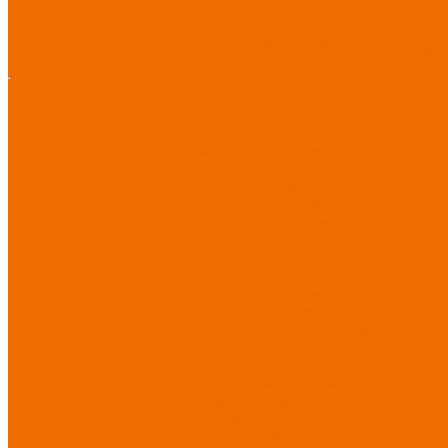
Диэлектрические средства
безопасности
Одноразовые
средства защиты
Защита
Услуг
коленей
Безопасность
Пошив
О компании
О компании
рабочего места
логоти
Защита рук
Нанесе
Перчатки от ударных
воздействий
Перчатки от
механических воздействий
Перчатки масло-
бензостойкие
Перчатки от
химических воздействий
Перчатки от порезов
Перчатки от повышенных
температур
Перчатки от
пониженных температур
Перчатки одноразовые
Перчатки от термических
рисков электрической дуги
Перчатки от вибрации
Рукавицы
Текстиль/Мягкий инвентарь
Комплекты постельного
белья
Полотенца
Одеяла/
Покрывала
Подушки
Ветошь