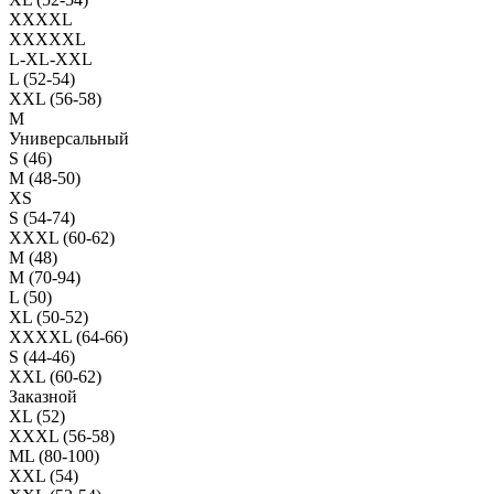
XXXXL
XXXXXL
L-XL-XXL
L (52-54)
XXL (56-58)
M
Универсальный
S (46)
M (48-50)
XS
S (54-74)
XXXL (60-62)
M (48)
M (70-94)
L (50)
XL (50-52)
XXXXL (64-66)
S (44-46)
XXL (60-62)
Заказной
XL (52)
XXXL (56-58)
ML (80-100)
XXL (54)