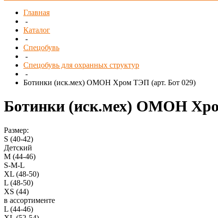
Главная
-
Каталог
-
Спецобувь
-
Спецобувь для охранных структур
-
Ботинки (иск.мех) ОМОН Хром ТЭП (арт. Бот 029)
Ботинки (иск.мех) ОМОН Хром
Размер:
S (40-42)
Детский
M (44-46)
S-M-L
XL (48-50)
L (48-50)
XS (44)
в ассортименте
L (44-46)
XL (52-54)