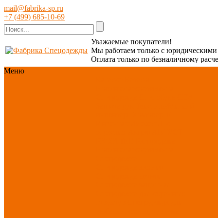
mail@fabrika-sp.ru
+7 (499) 685-10-69
Уважаемые покупатели!
Мы работаем только с юридическим
Оплата только по безналичному расче
Меню
Каталог
Каталог
Новинки ассортимента
Спецодежда
Спецобувь
СИЗ
Защита рук
Текстиль/Мягкий
инвентарь
Хозтовары/
Инвентарь/Мебель
По
отраслям
Акция АВГУСТ
PROFLINE
Распродажа
Новинки ассортимента
Спецодежда
Спецодежда зимняя
Спецодежда летняя
Спецодежда защитная
Спецодежда для охранных
структур
Спецодежда для
рыбалки, охоты, туризма