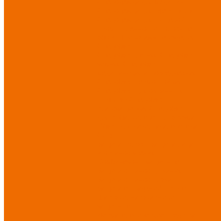
Спецодежда для медицины
Спецодежда для сферы услуг
Спецодежда для пищевой
промышленности
Головные
уборы
Трикотажные изделия
Спецобувь
Спецобувь летняя
Спецобувь
зимняя
Спецобувь
медицинская и повседневная
Спецобувь термостойкая
Спецобувь для охранных
структур
Спецобувь
влагозащитная
Спецобувь
для рыбалки, охоты, туризма
Обувь для дачи, сада, огорода
СИЗ
Защита головы
Защита лица
и органов зрения
Комбинезоны защитные
Защита органов дыхания
Защита органов слуха
Защита от падений с высоты
Фартуки, нарукавники
защитные
Дерматологические средства