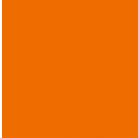
Матрасы
Хозтовары/Инвентарь/
Мебель
Хозинвентарь
Бытовая
химия
Мебель
По отраслям
Лаборатории, НИИ
Медицина
Пищевое
производство
ХоРеКа
Сварочные работы
Торговля
Дача, сад, огород
Автосервисы
Рыбная
промышленность
Логистика
ЖКХ
Охрана, ЧОП
Водители
Дорожные работы
Промышленность
Сельское
хозяйство
Строительство
Тяжелая промышленность
Акция АВГУСТ
PROFLINE
Распродажа
СИЗ/Защита рук
(распродажа)
Спецобувь
(распродажа)
Спецодежда и
текстиль (распродажа)