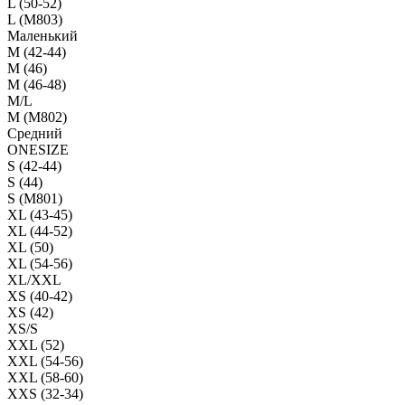
L (50-52)
L (M803)
Маленький
М (42-44)
M (46)
M (46-48)
M/L
M (M802)
Средний
ONESIZE
S (42-44)
S (44)
S (M801)
XL (43-45)
XL (44-52)
XL (50)
XL (54-56)
XL/XXL
XS (40-42)
XS (42)
XS/S
XXL (52)
XXL (54-56)
XXL (58-60)
XXS (32-34)